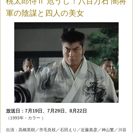
桃太郎侍Ⅱ 危うし！八百万石 闇将
軍の陰謀と四人の美女
放送日：7月19日、7月29日、8月22日
（1993年・カラー ）
出演：高橋英樹／市毛良枝／石田えり／近藤真彦／神山繁／川谷