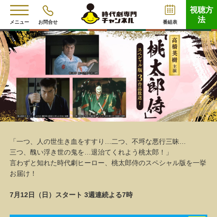
視聴方
法
メニュー
お問合せ
番組表
「一つ、人の世生き血をすすり…二つ、不埒な悪行三昧…
三つ、醜い浮き世の鬼を…退治てくれよう桃太郎！」
言わずと知れた時代劇ヒーロー、桃太郎侍のスペシャル版を一挙
お届け！
7月12日（日）スタート 3週連続よる7時