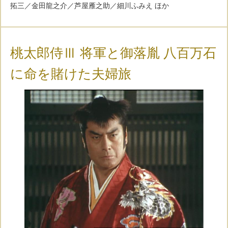
拓三／金田龍之介／芦屋雁之助／細川ふみえ ほか
桃太郎侍Ⅲ 将軍と御落胤 八百万石
に命を賭けた夫婦旅