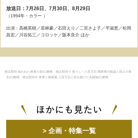
放送日：7月26日、7月30日、8月29日
（1994年・カラー ）
出演：高橋英樹／若林豪／石田えり／二宮さよ子／平淑恵／松岡
昌宏／川谷拓三／コロッケ／阪本良介 ほか
桃太郎侍 狙われた将軍の首(C)東映、桃太郎侍Ⅱ 危うし！八百万石 闇将軍の陰謀と四人の美
女(C)東映、桃太郎侍Ⅲ 将軍と御落胤 八百万石に命を賭けた夫婦旅(C)東映
> 企画・特集一覧