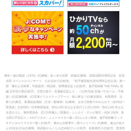
柳生一族の陰謀（1978）(C)東映、佐々木小次郎 前篇(C)東映、芸能活動55周年記念 杉良
太郎 スペシャルコンサート 心を込めて(C)杉友、『松平健芸能生活50周年記念公演』第一
部「暴れん坊将軍」写真提供：明治座、喧嘩屋右近１(C)松竹、鬼平犯科帳 THE FINAL 前
編 五年目の客(C)松竹、月雲の皇子－衣通姫伝説より－（'13年月組 宝塚バウホール・千秋
楽）(C)宝塚歌劇 (C)宝塚クリエイティブアーツ、暁に斬る！(C)東北新社、剣客商売 辻
斬り(C)東宝、新選組血風録（主演：栗塚旭）(C)東映、まめで四角でやわらかで（全20話一
挙放送）(C)KDDI／日本映画放送、BALLAD 名もなき恋のうた(C) 2009「BALLAD 名もな
き恋のうた」製作委員会 (C) 臼井儀人／双葉社・シンエイ・テレビ朝日・ADK 2009、長
七郎江戸日記１＜４Kデジタル・ニューマスター版＞(C)ユニオン映画、鬼平犯科帳３＜４
Ｋデジタルリマスター版＞(C)松竹、暴れん坊将軍Ⅳ（第４シリーズ）(C)東映、遠山の金さ
んVS女ねずみ(C)東映、新必殺からくり人(C)ABCテレビ/松竹、剣客商売３(C)松竹、悪党狩