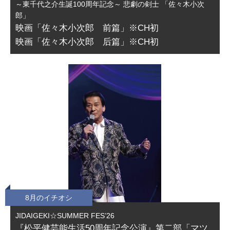
～東千代之介生誕100周年記念～ 悲劇の剣士 「佐々木小次
郎」
映画「佐々木小次郎 前篇」※CH初
映画「佐々木小次郎 后篇」※CH初
8月のイチオシ
JIDAIGEKI☆SUMMER FES’26
『松平健芸能生活50周年記念公演』第二部「マツ