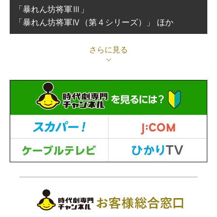
「暴れん坊将軍Ⅲ」
「暴れん坊将軍Ⅳ（第４シリーズ）」 ほか
さらに見る