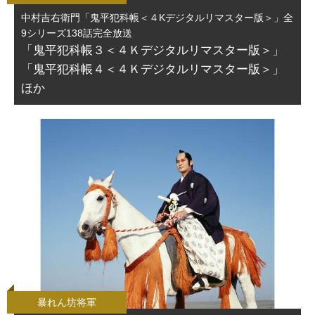
中村吉右衛門「鬼平犯科帳＜４Kデジタルリマスター版＞」全
9シリーズ138話完全放送
「鬼平犯科帳３＜４Ｋデジタルリマスター版＞」
「鬼平犯科帳４＜４Ｋデジタルリマスター版＞」
ほか
暴れん坊将軍