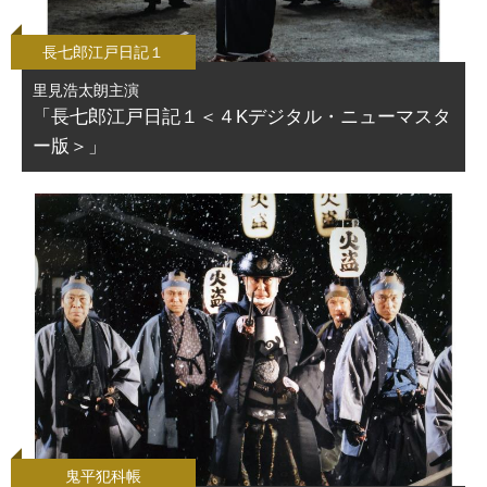
長七郎江戸日記１
里見浩太朗主演
「長七郎江戸日記１＜４Kデジタル・ニューマスタ
ー版＞」
鬼平犯科帳