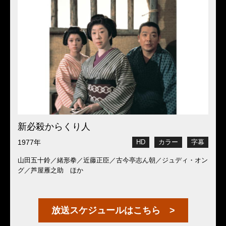
新必殺からくり人
1977年
HD
カラー
字幕
山田五十鈴／緒形拳／近藤正臣／古今亭志ん朝／ジュディ・オン
グ／芦屋雁之助 ほか
放送スケジュールはこちら >