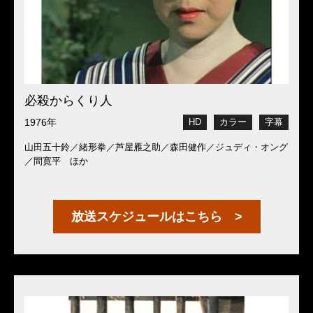
必殺からくり人
1976年
HD
カラー
字幕
山田五十鈴／緒形拳／芦屋雁之助／森田健作／ジュディ・オング
／間寛平 ほか
放送スケジュールはこちら >