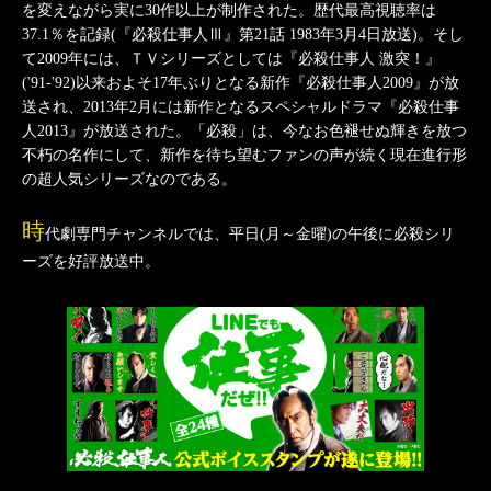
を変えながら実に30作以上が制作された。歴代最高視聴率は
37.1％を記録(『必殺仕事人Ⅲ』第21話 1983年3月4日放送)。そし
て2009年には、ＴＶシリーズとしては『必殺仕事人 激突！』
('91-'92)以来およそ17年ぶりとなる新作『必殺仕事人2009』が放
送され、2013年2月には新作となるスペシャルドラマ『必殺仕事
人2013』が放送された。「必殺」は、今なお色褪せぬ輝きを放つ
不朽の名作にして、新作を待ち望むファンの声が続く現在進行形
の超人気シリーズなのである。
時
代劇専門チャンネルでは、平日(月～金曜)の午後に必殺シリ
ーズを好評放送中。