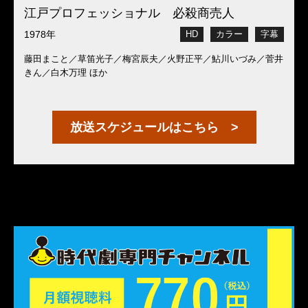
江戸プロフェッショナル 必殺商売人
1978年
HD
カラー
字幕
藤田まこと／草笛光子／梅宮辰夫／火野正平／鮎川いづみ／菅井
きん／白木万理 ほか
放送スケジュールはこちら >