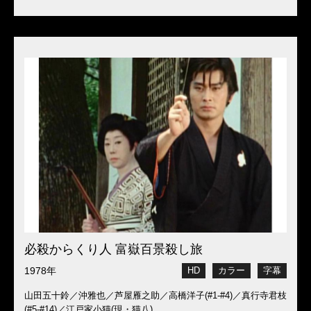
必殺からくり人 富嶽百景殺し旅
1978年
HD
カラー
字幕
山田五十鈴／沖雅也／芦屋雁之助／高橋洋子(#1-#4)／真行寺君枝
(#5-#14)／江戸家小猫(現・猫八)