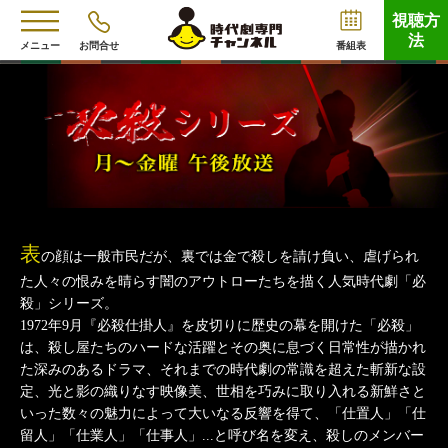
視聴方
法
メニュー
お問合せ
番組表
表
の顔は一般市民だが、裏では金で殺しを請け負い、虐げられ
た人々の恨みを晴らす闇のアウトローたちを描く人気時代劇「必
殺」シリーズ。
1972年9月『必殺仕掛人』を皮切りに歴史の幕を開けた「必殺」
は、殺し屋たちのハードな活躍とその奥に息づく日常性が描かれ
た深みのあるドラマ、それまでの時代劇の常識を超えた斬新な設
定、光と影の織りなす映像美、世相を巧みに取り入れる新鮮さと
いった数々の魅力によって大いなる反響を得て、「仕置人」「仕
留人」「仕業人」「仕事人」...と呼び名を変え、殺しのメンバー