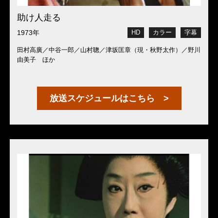
助け人走る
1973年
HD
カラー
字幕
田村高廣／中谷一郎／山村聰／津坂匡章（現・秋野太作）／野川
由美子 ほか
放送スケジュールはこちら >