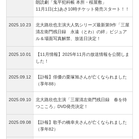
朗読劇「鬼平犯科帳 本所・桜屋敷」
11月1日(土)あさ10時チケット発売スタート！！
2025.10.23
北大路欣也主演大人気シリーズ最新第9作「三屋
清左衛門残日録 永遠（とわ）の絆」ビジュア
ル＆場面写真解禁、放送日決定！
2025.10.01
【11月情報】2025年11月の放送情報を公開しま
した！
2025.09.12
【訃報】俳優の栗塚旭さんが亡くなられました
（享年88）
2025.09.10
北大路欣也主演「三屋清左衛⾨残⽇録 春を待
つこころ」DVD発売決定！
2025.09.08
【訃報】歌手の橋幸夫さんが亡くなられました
（享年82）