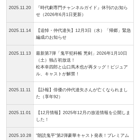
2025.11.20
『時代劇専門チャンネルガイド』休刊のお知ら
せ（2026年6月1日更新）
2025.11.14
【追悼・仲代達矢】12月3日（水）「帰郷」緊急
編成のお知らせ
2025.11.13
最新第7弾「鬼平犯科帳 兇剣」2026年1月10日
（土）独占初放送！
松本幸四郎と山口馬木也が再タッグ！ビジュア
ル、キャストが解禁！
2025.11.11
【訃報】俳優の仲代達矢さんが亡くなられまし
た（享年92）
2025.11.01
【12月情報】2025年12月の放送情報を公開しま
した！
2025.10.28
"朗読鬼平"第2弾豪華キャスト発表！プレミアム