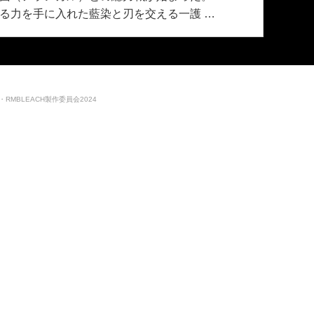
る力を手に入れた藍染と刃を交える一護 …
集英社・RMBLEACH製作委員会2024