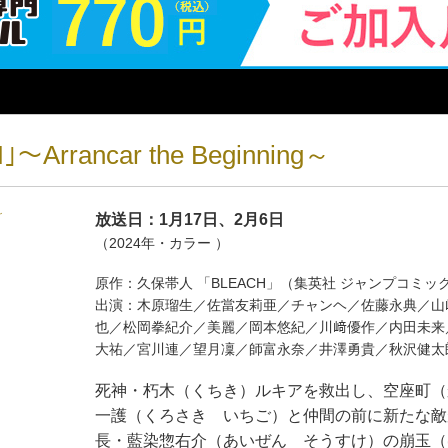
～Arrancar the Beginning～
放送日：1月17日、2月6日
（2024年・カラー ）
原作：久保帯人 「BLEACH」（集英社 ジャンプコ
出演：木原瑠生／佐當友莉亜／チャンヘ／佐藤永典／山
也／松岡拳紀介／美麗／岡本悠紀／川﨑優作／内田未来
大祐／宮川連／望月凜／師富永奈／井澤勇貴／秋沢健
死神・朽木（くちき）ルキアを救出し、空座町（
一護（くろさき いちご）と仲間の前に新たな敵
長・藍染惣右介（あいぜん そうすけ）の崩玉（