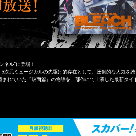
チャンネル"に登場！
.5次元ミュージカルの先駆け的存在として、圧倒的な人気を誇ってきた
『破面篇』の物語を二部作にて上演した最新タイトル、「Arrancar 