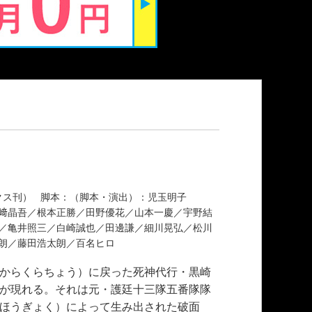
ミックス刊） 脚本：（脚本・演出）：児玉明子
﨑晶吾／根本正勝／田野優花／山本一慶／宇野結
／亀井照三／白崎誠也／田邊謙／細川晃弘／松川
太朗／藤田浩太朗／百名ヒロ
からくらちょう）に戻った死神代行・黒崎
が現れる。それは元・護廷十三隊五番隊隊
ほうぎょく）によって生み出された破面