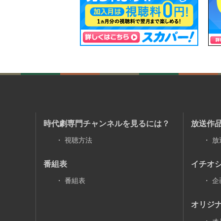
時代劇専門チャンネルを見るには？
放送作
・
視聴方法
・
放
番組表
イチオ
・
番組表
・
企
オリジ