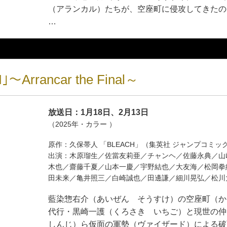
（アランカル）たちが、空座町に侵攻してきたの
…
～Arrancar the Final～
放送日：1月18日、2月13日
（2025年・カラー ）
原作：久保帯人 「BLEACH」（集英社 ジャンプコ
出演：木原瑠生／佐當友莉亜／チャンヘ／佐藤永典／山
木也／齋藤千夏／山本一慶／宇野結也／大友海／松岡拳
田未来／亀井照三／白崎誠也／田邊謙／細川晃弘／松
藍染惣右介（あいぜん そうすけ）の空座町（か
代行・黒崎一護（くろさき いちご）と現世の
しんじ）ら仮面の軍勢（ヴァイザード）による破