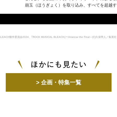
崩玉（ほうぎょく）を取り込み、すべてを超越す
RMBLEACH製作委員会2024、｢ROCK MUSICAL BLEACH｣～Arrancar the Final～(C)久保帯人／
> 企画・特集一覧