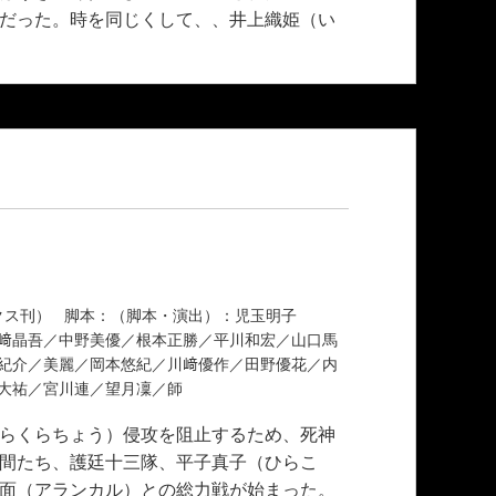
だった。時を同じくして、、井上織姫（い
ミックス刊） 脚本：（脚本・演出）：児玉明子
﨑晶吾／中野美優／根本正勝／平川和宏／山口馬
紀介／美麗／岡本悠紀／川﨑優作／田野優花／内
川大祐／宮川連／望月凜／師
らくらちょう）侵攻を阻止するため、死神
仲間たち、護廷十三隊、平子真子（ひらこ
面（アランカル）との総力戦が始まった。