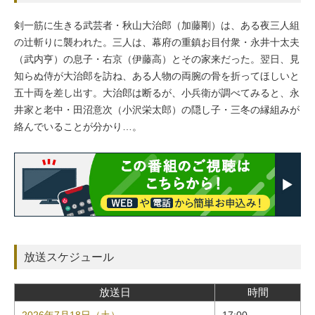
剣一筋に生きる武芸者・秋山大治郎（加藤剛）は、ある夜三人組
の辻斬りに襲われた。三人は、幕府の重鎮お目付衆・永井十太夫
（武内亨）の息子・右京（伊藤高）とその家来だった。翌日、見
知らぬ侍が大治郎を訪ね、ある人物の両腕の骨を折ってほしいと
五十両を差し出す。大治郎は断るが、小兵衛が調べてみると、永
井家と老中・田沼意次（小沢栄太郎）の隠し子・三冬の縁組みが
絡んでいることが分かり…。
放送スケジュール
放送日
時間