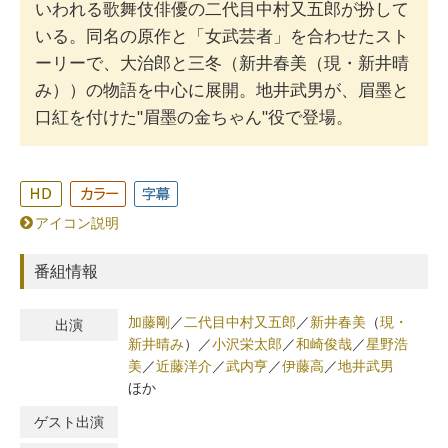
いわれる歌舞伎俳優の二代目中村又五郎が扮して
いる。同名の原作と「女武芸者」を合わせたスト
ーリーで、大治郎と三冬（新井春美（現・新井晴
み））の物語を中心に展開。地井武男が、眉墨と
口紅を付けた"眉墨の金ちゃん"役で登場。
アイコン説明
番組情報
加藤剛
／
二代目中村又五郎
／
新井春美
（
現・
出演
新井晴み
）
／
小沢栄太郎
／
和崎俊哉
／
星野浩
美
／
近藤洋介
／
武内亨
／
伊藤高
／
地井武男
ほか
ゲスト出演