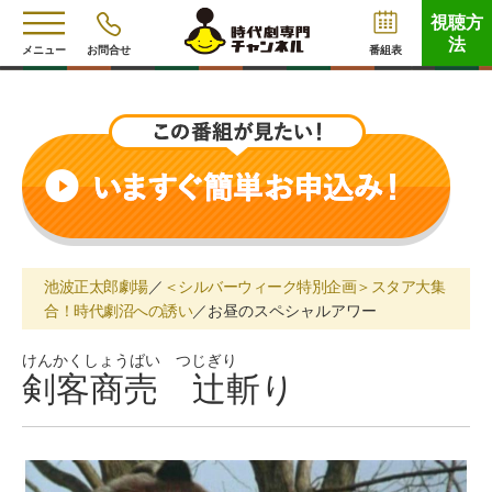
視聴方
法
メニュー
お問合せ
番組表
池波正太郎劇場
／
＜シルバーウィーク特別企画＞スタア大集
合！時代劇沼への誘い
／お昼のスペシャルアワー
けんかくしょうばい つじぎり
剣客商売 辻斬り