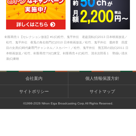
剣客商売１【セレクション放送】#1(C)松竹、鬼平外伝 老盗流転(C)2013 日本映画放送／
松竹、鬼平外伝 夜兎の角右衛門(C)2010 日本映画放送／松竹、鬼平外伝 最終章 四度
目の女房(C)時代劇専門チャンネル／スカパー！／松竹、鬼平外伝 熊五郎の顔(C)2011 日
本映画放送／松竹、剣客商売'73(C)東宝、剣客商売４(C)松竹、清水次郎長１ 勢揃い清水
港(C)東映
会社案内
個人情報保護方針
サイトポリシー
サイトマップ
©1998-
2026
Nihon Eiga Broadcasting Corp.All Rights Reserved.