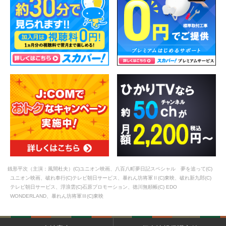
銭形平次（主演：風間杜夫）(C)ユニオン映画、八百八町夢日記スペシャル 夢を追って(C)
ユニオン映画、破れ奉行(C)テレビ朝日サービス、暴れん坊将軍Ⅱ(C)東映、破れ新九郎(C)
テレビ朝日サービス、浮浪雲(C)石原プロモーション、徳川無頼帳(C) EDO
WONDERLAND、暴れん坊将軍Ⅲ(C)東映