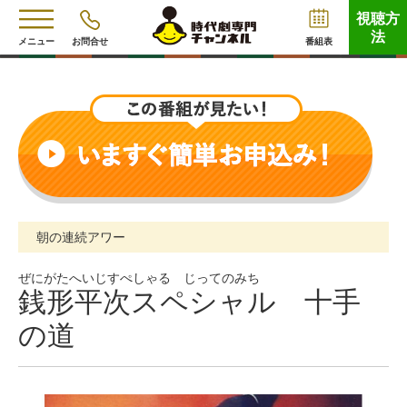
視聴方
法
メニュー
お問合せ
番組表
朝の連続アワー
ぜにがたへいじすぺしゃる じってのみち
銭形平次スペシャル 十手
の道