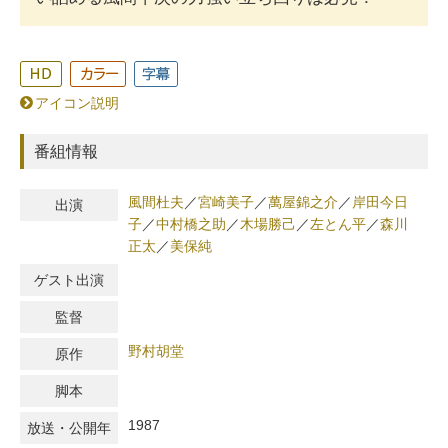
アイコン説明
番組情報
風間杜夫
／
宮崎美子
／
萬屋錦之介
／
岸田今日
出演
子
／
中村橋之助
／
木場勝己
／
左とん平
／
森川
正太
／
美保純
ゲスト出演
監督
野村胡堂
原作
脚本
1987
放送・公開年