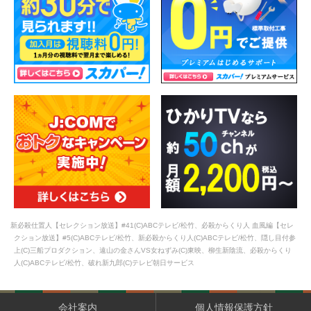
新必殺仕置人【セレクション放送】#41(C)ABCテレビ/松竹、必殺からくり人 血風編【セレ
クション放送】#5(C)ABCテレビ/松竹、新必殺からくり人(C)ABCテレビ/松竹、隠し目付参
上(C)三船プロダクション、遠山の金さんVS女ねずみ(C)東映、柳生新陰流、必殺からくり
人(C)ABCテレビ/松竹、破れ新九郎(C)テレビ朝日サービス
会社案内
個人情報保護方針