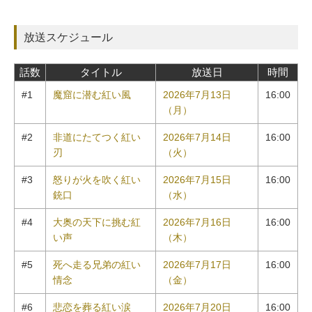
放送スケジュール
話数
タイトル
放送日
時間
#1
魔窟に潜む紅い風
2026年7月13日
16:00
（月）
#2
非道にたてつく紅い
2026年7月14日
16:00
刃
（火）
#3
怒りが火を吹く紅い
2026年7月15日
16:00
銃口
（水）
#4
大奥の天下に挑む紅
2026年7月16日
16:00
い声
（木）
#5
死へ走る兄弟の紅い
2026年7月17日
16:00
情念
（金）
#6
悲恋を葬る紅い涙
2026年7月20日
16:00