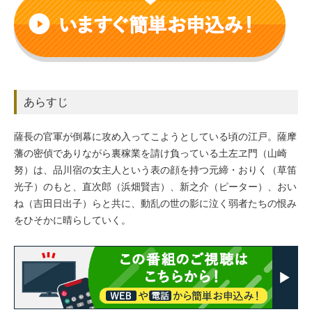
あらすじ
薩長の官軍が倒幕に攻め入ってこようとしている頃の江戸。薩摩
藩の密偵でありながら裏稼業を請け負っている土左ヱ門（山崎
努）は、品川宿の女主人という表の顔を持つ元締・おりく（草笛
光子）のもと、直次郎（浜畑賢吉）、新之介（ピーター）、おい
ね（吉田日出子）らと共に、動乱の世の影に泣く弱者たちの恨み
をひそかに晴らしていく。