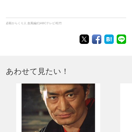
必殺からくり人 血風編(C)ABCテレビ/松竹
あわせて見たい！