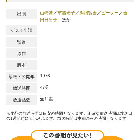
山崎努
／
草笛光子
／
浜畑賢吉
／
ピーター
／
吉
出演
田日出子
ほか
ゲスト出演
監督
原作
脚本
1976
放送・公開年
47分
放送時間
全11話
放送話数
※作品の放送時間は目安の時間となります。正確な放送時間は放送日
の1週間前に表示されます。放送時間は本編のみの時間となります。