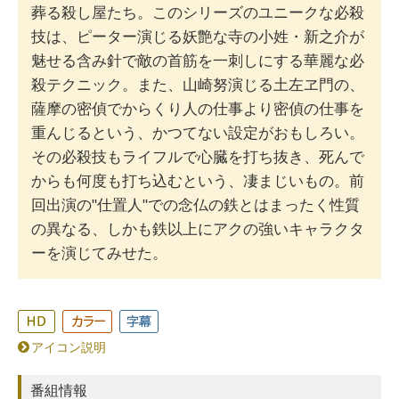
葬る殺し屋たち。このシリーズのユニークな必殺
技は、ピーター演じる妖艶な寺の小姓・新之介が
魅せる含み針で敵の首筋を一刺しにする華麗な必
殺テクニック。また、山崎努演じる土左ヱ門の、
薩摩の密偵でからくり人の仕事より密偵の仕事を
重んじるという、かつてない設定がおもしろい。
その必殺技もライフルで心臓を打ち抜き、死んで
からも何度も打ち込むという、凄まじいもの。前
回出演の"仕置人"での念仏の鉄とはまったく性質
の異なる、しかも鉄以上にアクの強いキャラクタ
ーを演じてみせた。
アイコン説明
番組情報