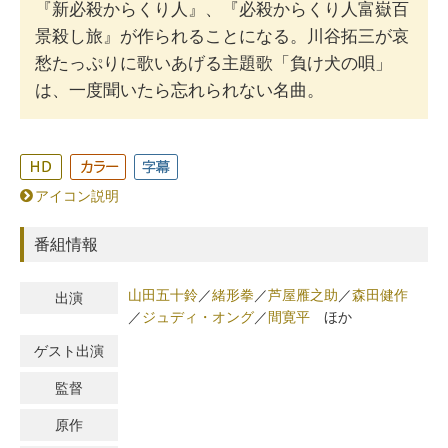
『新必殺からくり人』、『必殺からくり人富嶽百
景殺し旅』が作られることになる。川谷拓三が哀
愁たっぷりに歌いあげる主題歌「負け犬の唄」
は、一度聞いたら忘れられない名曲。
アイコン説明
番組情報
山田五十鈴
／
緒形拳
／
芦屋雁之助
／
森田健作
出演
／
ジュディ・オング
／
間寛平
ほか
ゲスト出演
監督
原作