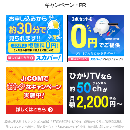
キャンペーン・PR
必殺仕事人Ⅲ【セレクション放送】#37(C)ABCテレビ/松竹、必殺からくり人 富嶽百景殺し
旅(C)ABCテレビ/松竹、新必殺からくり人(C)ABCテレビ/松竹、破れ新九郎(C)テレビ朝日サ