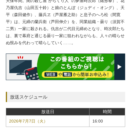
天保年間。闇の殺し屋"からくり人" の夢屋時次郎（緒形拳）、花
乃屋仇吉（山田五十鈴）と娘のとんぼ（ジュディ・オング）、天
平（森田健作）、藤兵ヱ（芦屋雁之助）と息子のへろ松（間寛
平）は、元締の蘭兵衛（芦田伸介）を、同業組織・曇り（須賀不
二男）一家に殺される。仇吉が二代目元締めとなり、時次郎たち
は、裏で幕府と通じる曇り一家に狙われながらも、人々の晴らせ
ぬ恨みを代わって晴らしていく……。
放送スケジュール
放送日
時間
2026年7月7日（火）
16:00