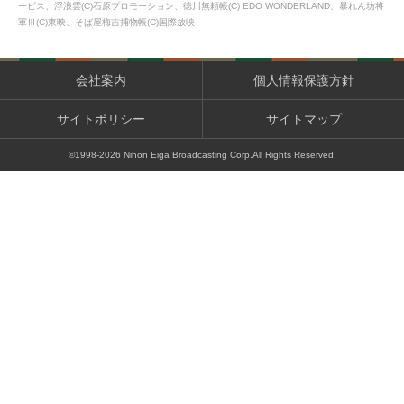
ービス、浮浪雲(C)石原プロモーション、徳川無頼帳(C) EDO WONDERLAND、暴れん坊将
軍Ⅲ(C)東映、そば屋梅吉捕物帳(C)国際放映
会社案内
個人情報保護方針
サイトポリシー
サイトマップ
©1998-
2026
Nihon Eiga Broadcasting Corp.All Rights Reserved.