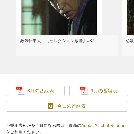
必殺仕事人Ⅲ【セレクション放送】#37
必殺
8月の番組表
9月の番組表
今日の番組表
※番組表PDFをご覧になる際は、最新の
Adobe Acrobat Reader
をご利用ください。