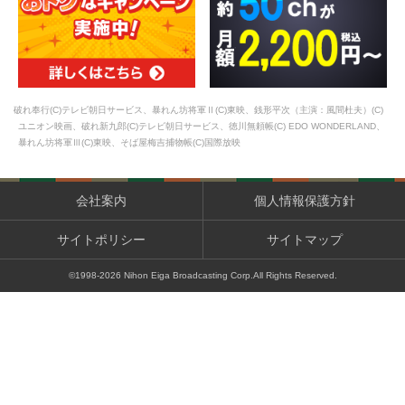
破れ奉行(C)テレビ朝日サービス、暴れん坊将軍Ⅱ(C)東映、銭形平次（主演：風間杜夫）(C)
ユニオン映画、破れ新九郎(C)テレビ朝日サービス、徳川無頼帳(C) EDO WONDERLAND、
暴れん坊将軍Ⅲ(C)東映、そば屋梅吉捕物帳(C)国際放映
会社案内
個人情報保護方針
サイトポリシー
サイトマップ
©1998-
2026
Nihon Eiga Broadcasting Corp.All Rights Reserved.