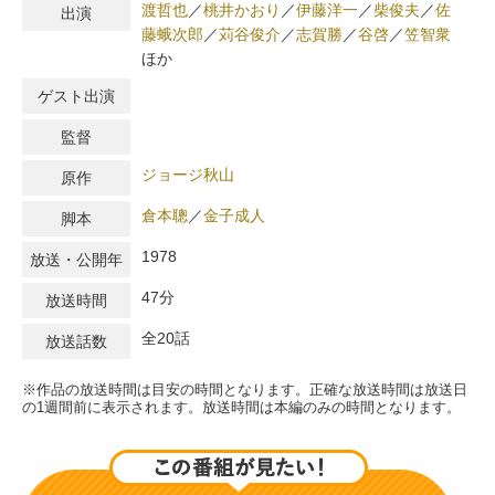
渡哲也
／
桃井かおり
／
伊藤洋一
／
柴俊夫
／
佐
出演
藤蛾次郎
／
苅谷俊介
／
志賀勝
／
谷啓
／
笠智衆
ほか
ゲスト出演
監督
ジョージ秋山
原作
倉本聰
／
金子成人
脚本
1978
放送・公開年
47分
放送時間
全20話
放送話数
※作品の放送時間は目安の時間となります。正確な放送時間は放送日
の1週間前に表示されます。放送時間は本編のみの時間となります。