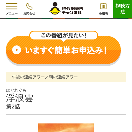
視聴方
法
メニュー
お問合せ
番組表
午後の連続アワー／朝の連続アワー
はぐれぐも
浮浪雲
第2話