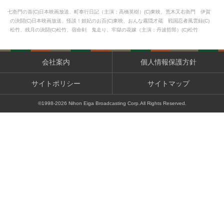
七衛門の首(C)日本映画放送、町奉行日記（主演：高橋英樹）(C)東映、荒木又右衛門 伊賀
の決闘(C)日本映画放送、怪談！妲妃のお百(C)東映、おんな霧隠才蔵 戦国忍者風雲録(C)
松竹、残月の決闘(C)松竹、宿命剣 鬼走り、牢獄の花嫁（主演：丹波哲郎）(C)松竹
会社案内
個人情報保護方針
サイトポリシー
サイトマップ
©1998-
2026
Nihon Eiga Broadcasting Corp.All Rights Reserved.