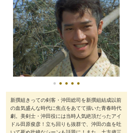
新撰組きっての剣客・沖田総司を新撰組結成以前
の血気盛んな時代に焦点をあてて描いた青春時代
劇。美剣士・沖田役には当時人気絶頂だったアイ
ドル田原俊彦！立ち回りも抜群で、沖田の血を吐
いて死ぬ壮絶なシーンも話題に！また、土方歳三