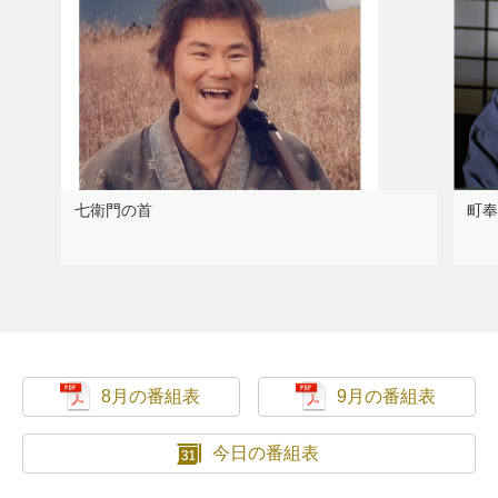
七衛門の首
町奉
8月の番組表
9月の番組表
今日の番組表