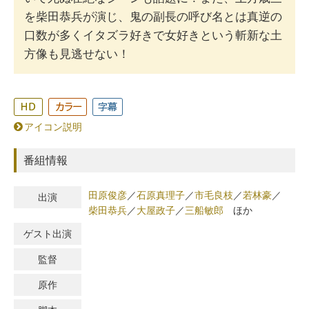
を柴田恭兵が演じ、鬼の副長の呼び名とは真逆の
口数が多くイタズラ好きで女好きという斬新な土
方像も見逃せない！
アイコン説明
番組情報
田原俊彦
／
石原真理子
／
市毛良枝
／
若林豪
／
出演
柴田恭兵
／
大屋政子
／
三船敏郎
ほか
ゲスト出演
監督
原作