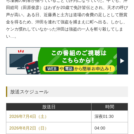
ら凄腕の剣客が揃っていることで評判になっていた。中でも、沖
田総司（田原俊彦）はわずか20歳で免許皆伝とされ、天才の呼び
声が高い。ある日、近藤勇と土方は道場の食費の足しとして懸賞
金を得るため、沖田を連れて強盗を捕まえに町へ出る。しかし、
ケンカ慣れしていなかった沖田は強盗の一人を斬り殺してしま
い…。
放送スケジュール
放送日
時間
2026年7月4日（土）
深夜01:30
2026年8月2日（日）
04:00