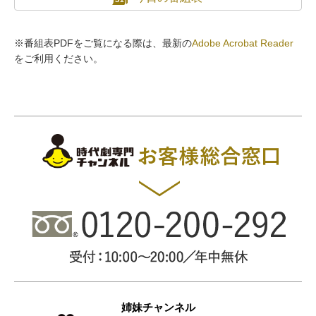
※番組表PDFをご覧になる際は、最新の
Adobe Acrobat Reader
をご利用ください。
姉妹チャンネル