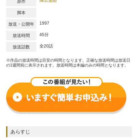
陣出達朗
原作
脚本
1997
放送・公開年
45分
放送時間
全20話
放送話数
※作品の放送時間は目安の時間となります。正確な放送時間は放送日
の1週間前に表示されます。放送時間は本編のみの時間となります。
あらすじ