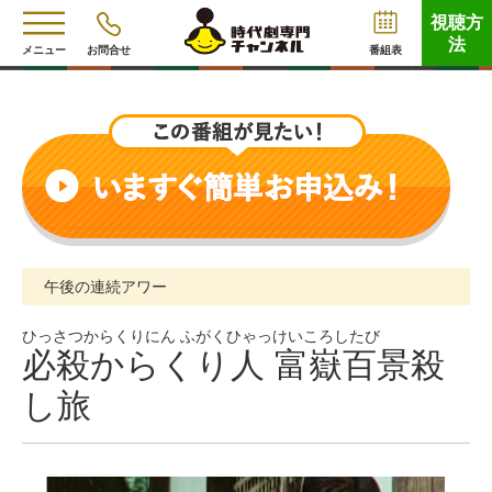
視聴方
法
メニュー
お問合せ
番組表
午後の連続アワー
ひっさつからくりにん ふがくひゃっけいころしたび
必殺からくり人 富嶽百景殺
し旅