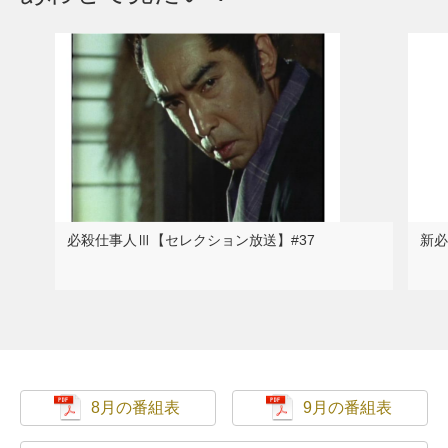
必殺仕事人Ⅲ【セレクション放送】#37
新必
8月の番組表
9月の番組表