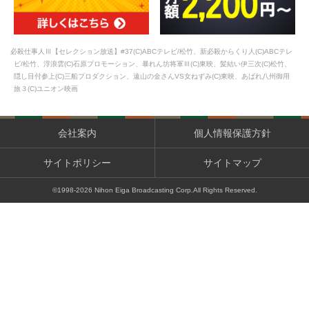
必殺仕事人Ⅲ【セレクション放送】#37(C)ABCテレビ/松竹、新必殺からくり人(C)ABCテレ
ビ/松竹、浮浪雲(C)石原プロモーション、暴れん坊将軍Ⅲ(C)東映、髪結い伊三次(C)松竹、
隠し目付参上(C)三船プロダクション、遠山の金さんVS女ねずみ(C)東映、あばれ八州御用
旅３(C)ユニオン映画
会社案内
個人情報保護方針
サイトポリシー
サイトマップ
©1998-
2026
Nihon Eiga Broadcasting Corp.All Rights Reserved.