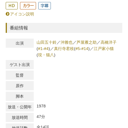
アイコン説明
番組情報
山田五十鈴
／
沖雅也
／
芦屋雁之助
／
高橋洋子
出演
(
#1
-
#4
)
／
真行寺君枝
(
#5
-
#14
)
／
江戸家小猫
(
現・猫八
)
ゲスト出演
監督
原作
脚本
1978
放送・公開年
47分
放送時間
全14話