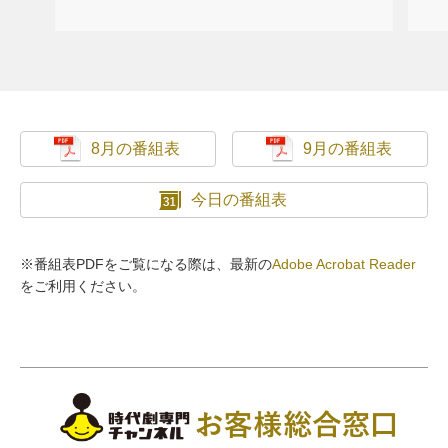
8月の番組表
9月の番組表
今日の番組表
※番組表PDFをご覧になる際は、最新の
Adobe Acrobat Reader
をご利用ください。