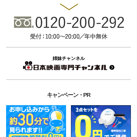
姉妹チャンネル
キャンペーン・PR