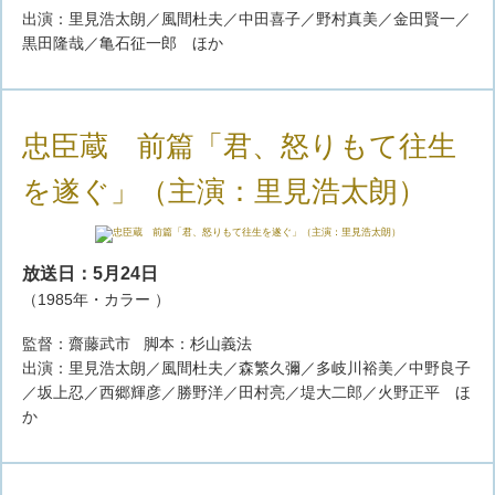
出演：里見浩太朗／風間杜夫／中田喜子／野村真美／金田賢一／
黒田隆哉／亀石征一郎 ほか
忠臣蔵 前篇「君、怒りもて往生
を遂ぐ」（主演：里見浩太朗）
放送日：5月24日
（1985年・カラー ）
監督：齋藤武市 脚本：杉山義法
出演：里見浩太朗／風間杜夫／森繁久彌／多岐川裕美／中野良子
／坂上忍／西郷輝彦／勝野洋／田村亮／堤大二郎／火野正平 ほ
か