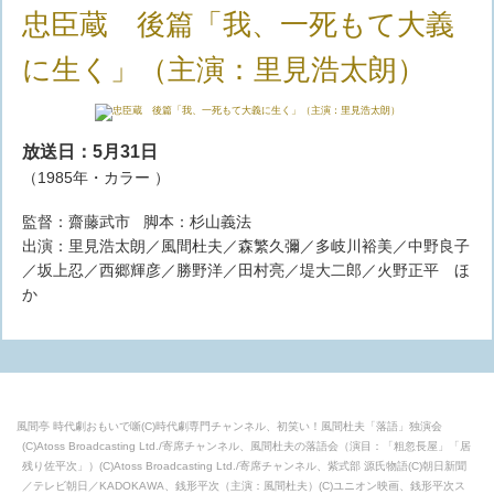
忠臣蔵 後篇「我、一死もて大義
に生く」（主演：里見浩太朗）
放送日：5月31日
（1985年・カラー ）
監督：齋藤武市 脚本：杉山義法
出演：里見浩太朗／風間杜夫／森繁久彌／多岐川裕美／中野良子
／坂上忍／西郷輝彦／勝野洋／田村亮／堤大二郎／火野正平 ほ
か
風間亭 時代劇おもいで噺(C)時代劇専門チャンネル、初笑い！風間杜夫「落語」独演会
(C)Atoss Broadcasting Ltd./寄席チャンネル、風間杜夫の落語会（演目：「粗忽長屋」「居
残り佐平次」）(C)Atoss Broadcasting Ltd./寄席チャンネル、紫式部 源氏物語(C)朝日新聞
／テレビ朝日／KADOKAWA、銭形平次（主演：風間杜夫）(C)ユニオン映画、銭形平次ス