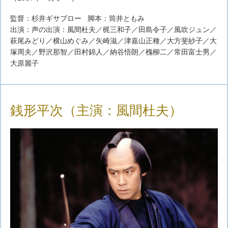
監督：杉井ギサブロー 脚本：筒井ともみ
出演：声の出演：風間杜夫／梶三和子／田島令子／風吹ジュン／
萩尾みどり／横山めぐみ／矢崎滋／津嘉山正種／大方斐紗子／大
塚周夫／野沢那智／田村錦人／納谷悟朗／槐柳二／常田富士男／
大原麗子
銭形平次（主演：風間杜夫）