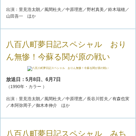
出演：里見浩太朗／風間杜夫／中原理恵／野村真美／鈴木瑞穂／
山田吾一 ほか
八百八町夢日記スペシャル おり
ん無惨！今蘇る関が原の戦い
放送日：5月8日、6月7日
（1990年・カラー ）
出演：里見浩太朗／風間杜夫／中原理恵／長谷川哲夫／有森也実
／本阿弥周子／御木本伸介 ほか
八百八町夢日記スペシャル みち