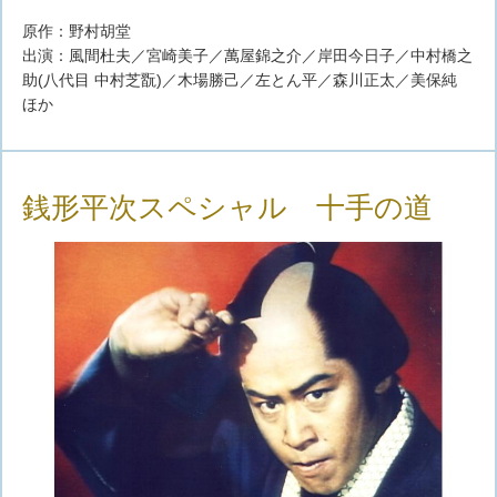
原作：野村胡堂
出演：風間杜夫／宮崎美子／萬屋錦之介／岸田今日子／中村橋之
助(八代目 中村芝翫)／木場勝己／左とん平／森川正太／美保純
ほか
銭形平次スペシャル 十手の道