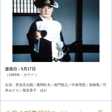
放送日：5月17日
（1989年・カラー ）
出演：里見浩太朗／風間杜夫／長門裕之／中原理恵／加納竜／竹
井みどり／風見章子 ほか