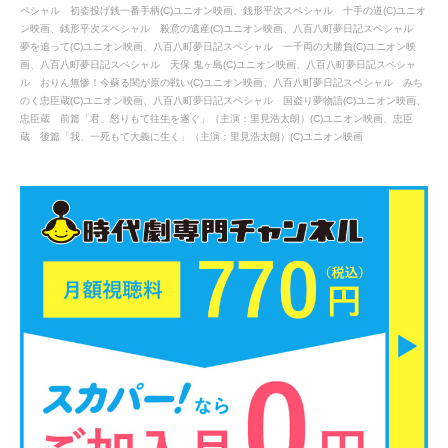
ペシャル 初姿投げ銭一番手柄(C)ユニオン映画、銭形平次スペシャル 十手の道(C)ユニオ
ン映画、銭形平次スペシャル 殺意の遺産(C)ユニオン映画、八百八町夢日記スペシャル
夢を追って(C)ユニオン映画、八百八町夢日記スペシャル 一千両の大勝負(C)ユニオン映
画、八百八町夢日記スペシャル 天保 鬼ヶ島(C)ユニオン映画、八百八町夢日記スペシャ
ル おりん無惨！今蘇る関が原の戦い(C)ユニオン映画、八百八町夢日記スペシャル みち
のく忠臣蔵(C)ユニオン映画、八百八町夢日記スペシャル 国盗り夢物語(C)ユニオン映画、
忠臣蔵 前篇「君、怒りもて往生を遂ぐ」（主演：里見浩太朗）(C)ユニオン映画、忠臣
蔵 後篇「我、一死もて大義に生く」（主演：里見浩太朗）(C)ユニオン映画