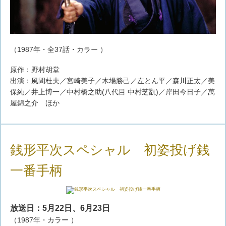
（1987年・全37話・カラー ）
原作：野村胡堂
出演：風間杜夫／宮崎美子／木場勝己／左とん平／森川正太／美
保純／井上博一／中村橋之助(八代目 中村芝翫)／岸田今日子／萬
屋錦之介 ほか
銭形平次スペシャル 初姿投げ銭
一番手柄
放送日：5月22日、6月23日
（1987年・カラー ）