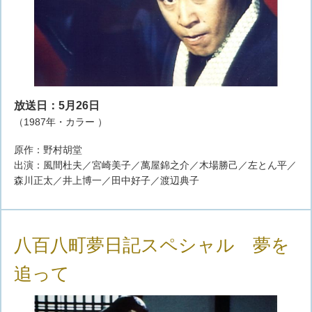
放送日：5月26日
（1987年・カラー ）
原作：野村胡堂
出演：風間杜夫／宮崎美子／萬屋錦之介／木場勝己／左とん平／
森川正太／井上博一／田中好子／渡辺典子
八百八町夢日記スペシャル 夢を
追って