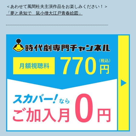
＜あわせて風間杜夫主演作品をお楽しみください！＞
「夢と承知で 鼠小僧大江戸青春絵図」