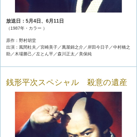
放送日：5月4日、6月11日
（1987年・カラー ）
原作：野村胡堂
出演：風間杜夫／宮崎美子／萬屋錦之介／岸田今日子／中村橋之
助／木場勝己／左とん平／森川正太／美保純
銭形平次スペシャル 殺意の遺産