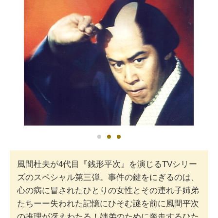
風間杜夫が4代目『銭形平次』を演じるTVシリー
ズのスペシャル第三弾。事件の鍵をにぎるのは、
心の病に冒されたひとりの女性とその連れ子姉弟
たちーー失われた記憶にひそむ謎を前に風間平次
の推理が冴えわたる！姉弟のために奔走するひた