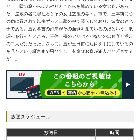
と、二階の窓からぼんやりとこちらを眺めている女の姿があっ
た。屋敷の者に尋ねるとその女は玄龍の妻・お市で、三年前に心
の病に冒されて以来ずっと土蔵の中で暮らしており、彼女の連れ
子であるお直と孝吉の姉弟がその面倒を見ているのだという。取
調べを行ったところ、事件当夜のアリバイがないのはお直と孝吉
の二人だけだった。さらにお直が三日前に短筒を手にしているの
を見たという証言まで飛び出し、玄龍はお直が犯人だと断言する
が…。
放送スケジュール
放送日
時間