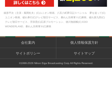
銭形平次（主演：風間杜夫）(C)ユニオン映画、八百八町夢日記スペシャル 夢を追って(C)
ユニオン映画、破れ奉行(C)テレビ朝日サービス、暴れん坊将軍Ⅱ(C)東映、破れ新九郎(C)
テレビ朝日サービス、浮浪雲(C)石原プロモーション、徳川無頼帳(C) EDO
WONDERLAND、暴れん坊将軍Ⅲ(C)東映
会社案内
個人情報保護方針
サイトポリシー
サイトマップ
©1998-
2026
Nihon Eiga Broadcasting Corp.All Rights Reserved.