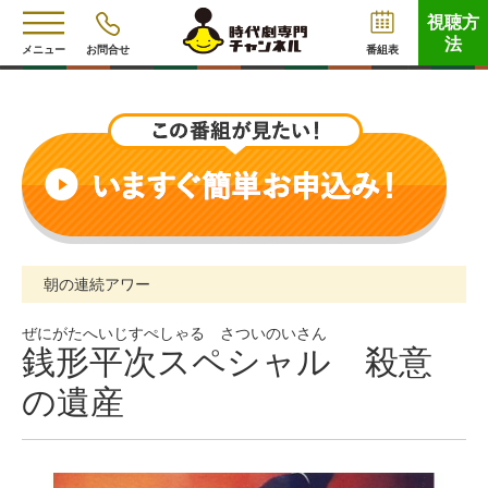
視聴方
法
メニュー
お問合せ
番組表
朝の連続アワー
ぜにがたへいじすぺしゃる さついのいさん
銭形平次スペシャル 殺意
の遺産