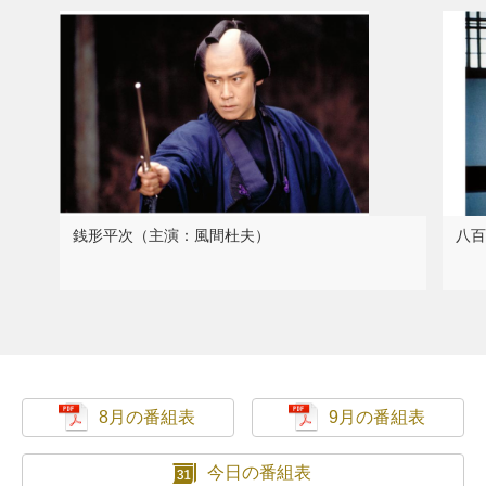
銭形平次（主演：風間杜夫）
八百
8月の番組表
9月の番組表
今日の番組表