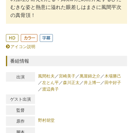
むきな姿と熱意に溢れた眼差しはまさに風間平次
の真骨頂！
アイコン説明
番組情報
風間杜夫
／
宮崎美子
／
萬屋錦之介
／
木場勝己
出演
／
左とん平
／
森川正太
／
井上博一
／
田中好子
／
渡辺典子
ゲスト出演
監督
野村胡堂
原作
脚本