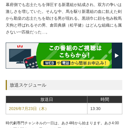
幕府側でも志士たちを弾圧する新選組が結成され、双方の争いは
激しさを増していた。そんな中、馬を駆り新選組の血に飢えた剣
から勤皇の志士たちを助ける男が現れる。黒頭巾に顔を包み鞍馬
天狗と呼ばれるその男、倉田典膳（松平健）はどんな組織にも属
さない一匹狼だった…。
放送スケジュール
放送日
時間
2026年7月23日（木）
13:30
時代劇専門チャンネルの一日は、あさ4時から始まります。あさ4:00