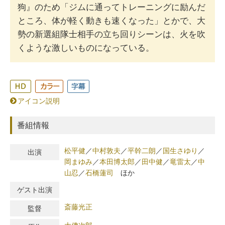
狗』のため「ジムに通ってトレーニングに励んだ
ところ、体が軽く動きも速くなった」とかで、大
勢の新選組隊士相手の立ち回りシーンは、火を吹
くような激しいものになっている。
アイコン説明
番組情報
松平健
／
中村敦夫
／
平幹二朗
／
国生さゆり
／
出演
岡まゆみ
／
本田博太郎
／
田中健
／
竜雷太
／
中
山忍
／
石橋蓮司
ほか
ゲスト出演
斎藤光正
監督