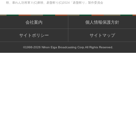
映、暴れん坊将軍Ⅱ(C)東映、碁盤斬り(C)2024「碁盤斬り」製作委員会
会社案内
個人情報保護方針
サイトポリシー
サイトマップ
©1998-
2026
Nihon Eiga Broadcasting Corp.All Rights Reserved.