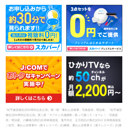
『松平健芸能生活50周年記念公演』第一部「暴れん坊将軍」写真提供：明治座、『松平健芸
能生活50周年記念公演』第二部「マツケン大感謝祭～歌って踊って～オーレ！」写真提
供：明治座、八幡鳩九郎(C)日本映画放送、鬼平外伝 正月四日の客(C)2012 日本映画放送
／松竹、暴れん坊将軍Ⅳ（第４シリーズ）(C)東映、暴れん坊将軍Ⅴ（第５シリーズ）(C)東