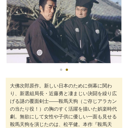
大佛次郎原作。新しい日本のために倒幕に関わ
り、新選組局長・近藤勇と凄まじい決闘を繰り広
げる謎の覆面剣士――鞍馬天狗（ご存じアラカン
の当たり役！）の胸のすく活躍を描いた娯楽時代
劇。無欲にして女性や子供に優しい一面も見せる
鞍馬天狗を演じたのは、松平健。本作『鞍馬天