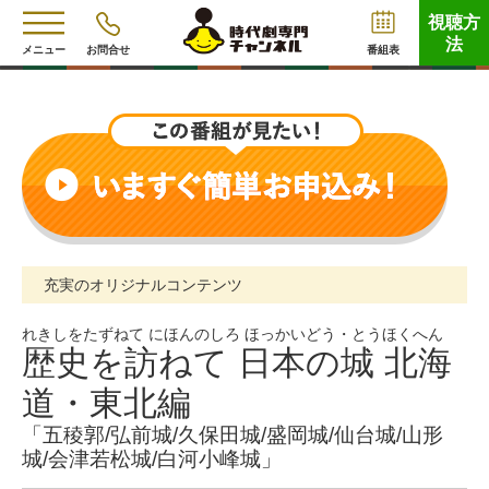
視聴方
法
メニュー
お問合せ
番組表
充実のオリジナルコンテンツ
れきしをたずねて にほんのしろ ほっかいどう・とうほくへん
歴史を訪ねて 日本の城 北海
道・東北編
「五稜郭/弘前城/久保田城/盛岡城/仙台城/山形
城/会津若松城/白河小峰城」