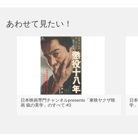
あわせて見たい！
日本映画専門チャンネルpresents「東映ヤクザ映
日本
画 疵の美学」のすべて #3
学」