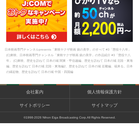
日本映画専門チャンネルpresents「東映ヤクザ映画 疵の美学」のすべて #3「懲役十八年」
(C)東映、日本映画専門チャンネル「東映ヤクザ映画 疵の美学」の作品紹介 #3「懲役十八
年」 (C)東映、歴史を訪ねて 日本の城 関東・甲信越編、歴史を訪ねて 日本の城 北陸・東海
編、歴史を訪ねて 日本の城 北陸・東海編2、歴史を訪ねて 日本の城 近畿編、福来る。日本
の縁起物、歴史を訪ねて 日本の城 中国・四国編
会社案内
個人情報保護方針
サイトポリシー
サイトマップ
©1998-
2026
Nihon Eiga Broadcasting Corp.All Rights Reserved.