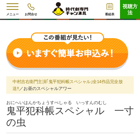
視聴方
法
メニュー
お問合せ
番組表
中村吉右衛門主演｢鬼平犯科帳スペシャル｣全14作品完全放
送!!
／お昼のスペシャルアワー
おにへいはんかちょうすぺしゃる いっすんのむし
鬼平犯科帳スペシャル 一寸
の虫