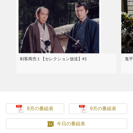
剣客商売１【セレクション放送】#1
鬼平
8月の番組表
9月の番組表
今日の番組表