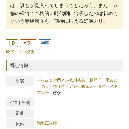
は、誰もが見入ってしまうことだろう。また、京
都の松竹で本格的に時代劇に出演したのは初めて
という寺脇康文も、期待に応える好演ぶり。
アイコン説明
番組情報
中村吉右衛門
／
多岐川裕美
／
勝野洋
／
尾美と
出演
しのり
／
蟹江敬三
／
綿引勝彦
／
三浦浩一
／
梶
芽衣子
ほか
ゲスト出演
監督
池波正太郎
原作