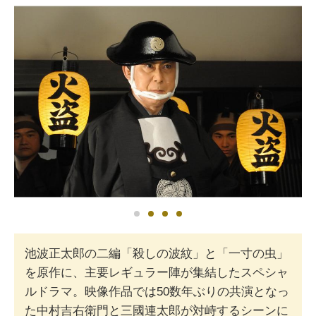
池波正太郎の二編「殺しの波紋」と「一寸の虫」
を原作に、主要レギュラー陣が集結したスペシャ
ルドラマ。映像作品では50数年ぶりの共演となっ
た中村吉右衛門と三國連太郎が対峙するシーンに