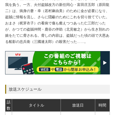
我を負う。一方、火付盗賊改方の新任同心・富田庄五郎（原田龍
二）は、病身の妻・幸（若村麻由美）のために金が必要になり、
盗賊に情報を流し、さらに隠蔽のためにこれを切り捨てていた。
おまさ（梶芽衣子）の看病で傷も癒えつつあった仁三郎だった
が、かつての盗賊仲間・鹿谷の伴助（北見敏之）から生き別れの
娘をたてに脅される。脅しの内容は、盗賊だった頃の頭で大恩あ
る船影の忠兵衛（三國連太郎）の殺害だった……。
放送スケジュール
話
タイトル
放送日
時間
数