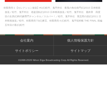
剣客商売１【セレクション放送】#1(C)松竹、鬼平外伝 夜兎の角右衛門(C)2010 日本映画
放送／松竹、鬼平外伝 老盗流転(C)2013 日本映画放送／松竹、鬼平外伝 最終章 四度
目の女房(C)時代劇専門チャンネル／スカパー！／松竹、鬼平外伝 熊五郎の顔(C)2011 日
本映画放送／松竹、剣客商売'73(C)東宝、剣客商売４(C)松竹、鬼平犯科帳 THE FINAL 前編
五年目の客(C)松竹
会社案内
個人情報保護方針
サイトポリシー
サイトマップ
©1998-
2026
Nihon Eiga Broadcasting Corp.All Rights Reserved.