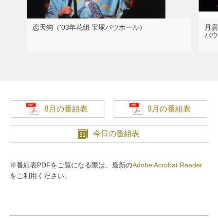
恋天狗（'03年花組 宝塚バウホール）
月雲
バウ
8月の番組表
9月の番組表
今日の番組表
※番組表PDFをご覧になる際は、最新の
Adobe Acrobat Reader
をご利用ください。