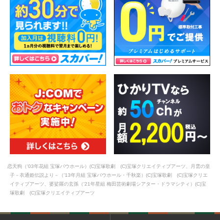
恋天狗（'03年花組 宝塚バウホール）(C)宝塚歌劇 (C)宝塚クリエイティブアーツ、月雲の皇
子－衣通姫伝説より－（'13年月組 宝塚バウホール・千秋楽）(C)宝塚歌劇 (C)宝塚クリエ
イティブアーツ、婆娑羅の玄孫（'21年星組 梅田芸術劇場シアター・ドラマシティ）(C)宝
塚歌劇 (C)宝塚クリエイティブアーツ