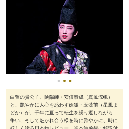
白皙の貴公子、陰陽師・安倍泰成（真風涼帆）
と、艶やかに人心を惑わす妖狐・玉藻前（星風ま
どか）が、千年に亘って転生を繰り返しながら、
争い、そして魅かれ合う様を時に雅やかに、時に
妖しく綴る日本物レビュー。※本編前後に解説付