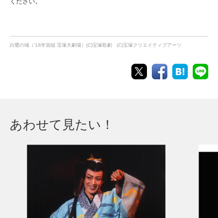
ください。
白鷺の城（'18年宙組 宝塚大劇場）(C)宝塚歌劇 (C)宝塚クリエイティブアーツ
あわせて見たい！