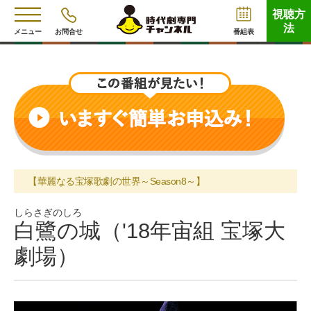
視聴方
法
メニュー
お問合せ
番組表
【華麗なる宝塚歌劇の世界～Season8～】
しらさぎのしろ
白鷺の城（'18年宙組 宝塚大
劇場）