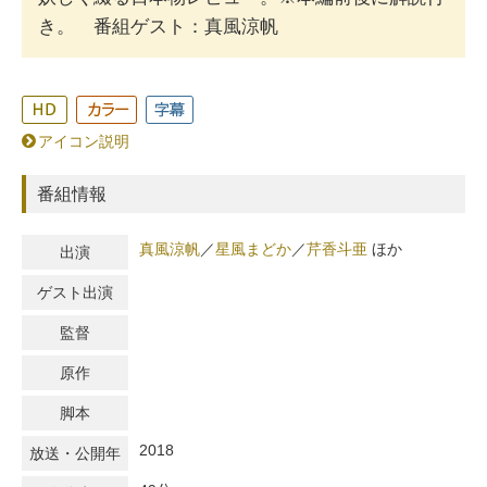
き。 番組ゲスト：真風涼帆
アイコン説明
番組情報
真風涼帆
／
星風まどか
／
芹香斗亜
ほか
出演
ゲスト出演
監督
原作
脚本
2018
放送・公開年