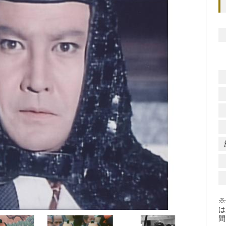
※
は
間