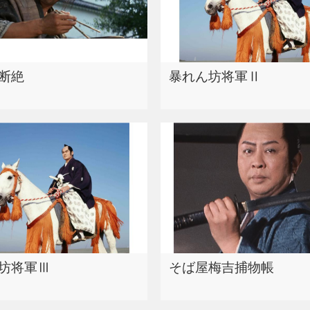
断絶
暴れん坊将軍Ⅱ
坊将軍Ⅲ
そば屋梅吉捕物帳