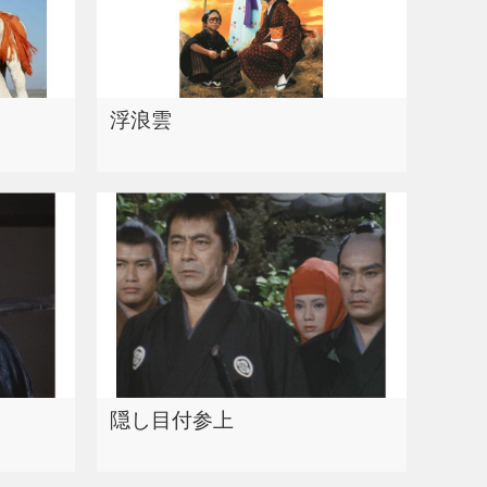
浮浪雲
隠し目付参上