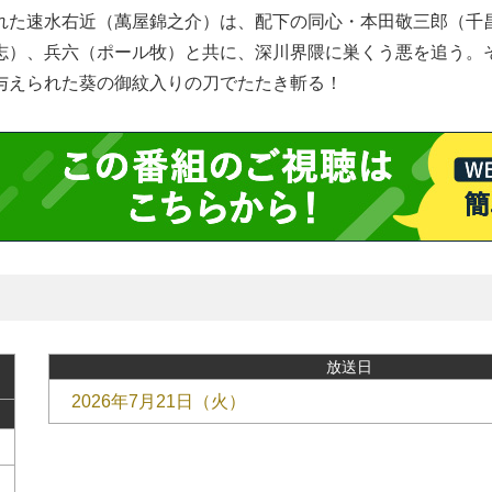
れた速水右近（萬屋錦之介）は、配下の同心・本田敬三郎（千
志）、兵六（ポール牧）と共に、深川界隈に巣くう悪を追う。
与えられた葵の御紋入りの刀でたたき斬る！
放送日
2026年7月21日（火）