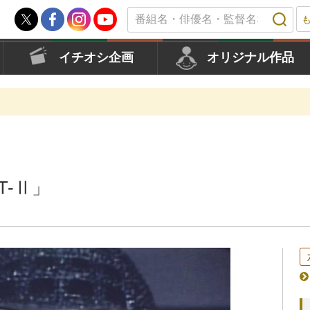
イチオシ企画
オリジナル作品
T-Ⅱ」