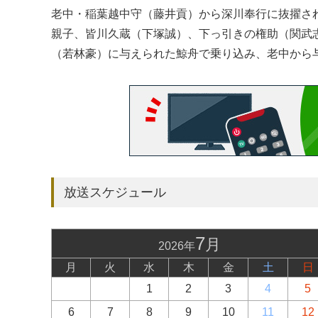
老中・稲葉越中守（藤井貢）から深川奉行に抜擢さ
親子、皆川久蔵（下塚誠）、下っ引きの権助（関武
（若林豪）に与えられた鯨舟で乗り込み、老中から
放送スケジュール
7
月
2026年
月
火
水
木
金
土
日
1
2
3
4
5
6
7
8
9
10
11
12