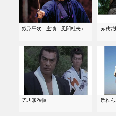
銭形平次（主演：風間杜夫）
赤穂城
徳川無頼帳
暴れん