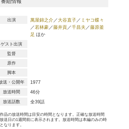
番組情報
出演
萬屋錦之介
／
大谷直子
／
ミヤコ蝶々
／
若林豪
／
藤井貢
／
千昌夫
／
藤原釜
足
ほか
ゲスト出演
監督
原作
脚本
放送・公開年
1977
放送時間
46分
放送話数
全39話
作品の放送時間は目安の時間となります。正確な放送時間
放送日の1週間前に表示されます。放送時間は本編のみの時
となります。