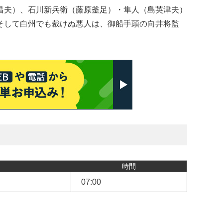
昌夫）、石川新兵衛（藤原釜足）・隼人（島英津夫）
そして白州でも裁けぬ悪人は、御船手頭の向井将監
時間
07:00