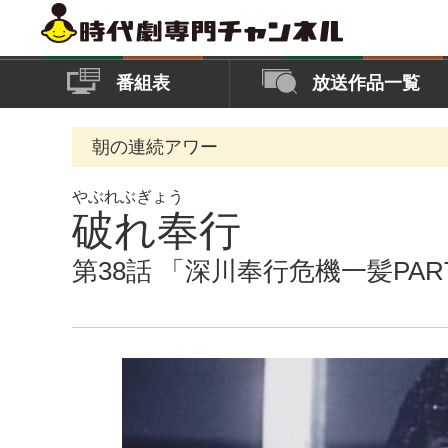
番組表
放送作品一覧
朝の連続アワー
やぶれぶぎょう
破れ奉行
第38話 「深川奉行危機一髪PAR