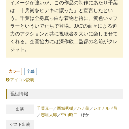
イメージが強いが、この作品の制作にあたり千葉
は「十兵衛をヒデキに譲った」と宣言したとい
う。千葉は全身真っ白な着物と袴に、黄色いマフ
ラーといういでたちで登場。JACの面々による迫
力のアクションと共に視聴者を大いに楽しませて
くれる。企画協力には深作欣二監督の名前がクレ
ジット。
アイコン説明
番組情報
千葉真一
／
西城秀樹
／
ハナ肇
／
レオナルド熊
出演
／
志垣太郎
／
中山昭二
ほか
ゲスト出演