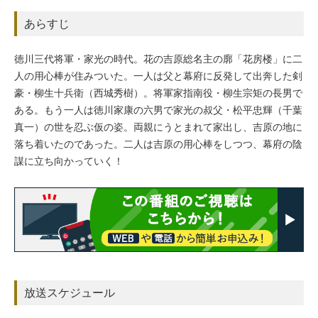
あらすじ
徳川三代将軍・家光の時代。花の吉原総名主の廓「花房楼」に二
人の用心棒が住みついた。一人は父と幕府に反発して出奔した剣
豪・柳生十兵衛（西城秀樹）。将軍家指南役・柳生宗矩の長男で
ある。もう一人は徳川家康の六男で家光の叔父・松平忠輝（千葉
真一）の世を忍ぶ仮の姿。両親にうとまれて家出し、吉原の地に
落ち着いたのであった。二人は吉原の用心棒をしつつ、幕府の陰
謀に立ち向かっていく！
放送スケジュール