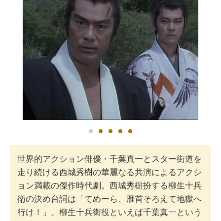
世界的アクション俳優・千葉真一とスター街道を
走り続ける西城秀樹の華麗なる共演によるアクシ
ョン満載の傑作時代劇。西城秀樹扮する柳生十兵
衛の決め台詞は「てめーら、雁首そろえて地獄へ
行け！」。柳生十兵衛役といえば千葉真一という