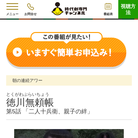
視聴方
法
メニュー
お問合せ
番組表
朝の連続アワー
とくがわぶらいちょう
徳川無頼帳
第5話 「二人十兵衛、親子の絆」