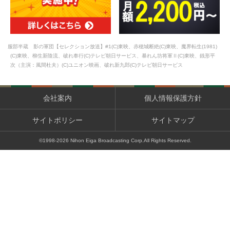
服部半蔵 影の軍団【セレクション放送】#1(C)東映、赤穂城断絶(C)東映、魔界転生(1981)
(C)東映、柳生新陰流、破れ奉行(C)テレビ朝日サービス、暴れん坊将軍Ⅱ(C)東映、銭形平
次（主演：風間杜夫）(C)ユニオン映画、破れ新九郎(C)テレビ朝日サービス
会社案内
個人情報保護方針
サイトポリシー
サイトマップ
©1998-
2026
Nihon Eiga Broadcasting Corp.All Rights Reserved.