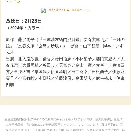
放送日：2月28日
（2024年・カラー ）
原作：藤沢周平（『三屋清左衛門残日録』文春文庫刊／「三月の
鮠」（文春文庫『玄鳥』所収）） 監督：山下智彦 脚本：いず
み玲
出演：北大路欣也／優香／松田悟志／小林綾子／藤岡真威人／大
友花恋／大貫勇輔／谷田歩／天宮良／金山一彦／マギー／春海四
方／菅原大吉／栗塚旭／伊東孝明／田井克幸／田根楽子／伊藤麻
実子／小宮有紗／本郷弦／佐藤流司／金田明夫／麻生祐未／伊東
四朗
三屋清左衛門残日録(C)2016時代劇専門チャンネル／BSフジ／東映 藤沢周平(R)、三屋清
左衛門残日録 完結篇(C)2017時代劇専門チャンネル／ＢＳフジ／東映 藤沢周平(R)、三
屋清左衛門残日録 三十年ぶりの再会(C)2018時代劇専門チャンネル／ＢＳフジ／東映 藤