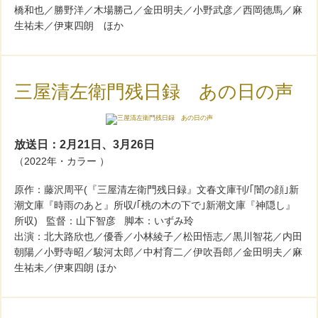
橋和也／勝野洋／木場勝己／金田明夫／小野武彦／西岡德馬／麻
生祐未／伊東四朗 ほか
三屋清左衛門残日録 あの日の声
放送日：2月21日、3月26日
（2022年・カラー ）
原作：藤沢周平(『三屋清左衛門残日録』文春文庫刊/｢闇の顔｣新
潮文庫『時雨のあと』所収/｢桃の木の下で｣新潮文庫『神隠し』
所収) 監督：山下智彦 脚本：いずみ玲
出演：北大路欣也／優香／小林綾子／松田悟志／黒川智花／内田
朝陽／小野寺昭／駿河太郎／中村育二／伊吹吾郎／金田明夫／麻
生祐未／伊東四朗 ほか