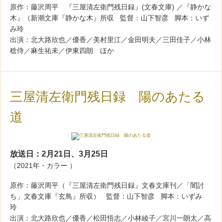
原作：藤沢周平 『三屋清左衛門残日録』(文春文庫) ／『静かな
木』（新潮文庫『静かな木』所収 監督：山下智彦 脚本：いず
み玲
出演：北大路欣也／優香／美村里江／金田明夫／三田佳子／小林
稔侍／麻生祐未／伊東四朗 ほか
三屋清左衛門残日録 陽のあたる
道
放送日：2月21日、3月25日
（2021年・カラー ）
原作：藤沢周平（『三屋清左衛門残日録』文春文庫刊／「闇討
ち」文春文庫『玄鳥』所収） 監督：山下智彦 脚本：いずみ
玲
出演：北大路欣也／優香／松田悟志／小林綾子／宮川一朗太／高