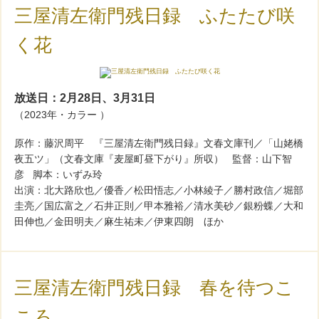
三屋清左衛門残日録 ふたたび咲
く花
放送日：2月28日、3月31日
（2023年・カラー ）
原作：藤沢周平 『三屋清左衛門残日録』文春文庫刊／「山姥橋
夜五ツ」（文春文庫『麦屋町昼下がり』所収） 監督：山下智
彦 脚本：いずみ玲
出演：北大路欣也／優香／松田悟志／小林綾子／勝村政信／堀部
圭亮／国広富之／石井正則／甲本雅裕／清水美砂／銀粉蝶／大和
田伸也／金田明夫／麻生祐未／伊東四朗 ほか
三屋清左衛門残日録 春を待つこ
ころ