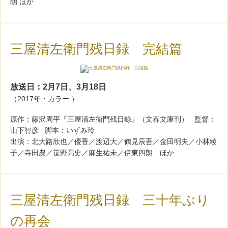
朗 ほか
三屋清左衛門残日録 完結篇
放送日：2月7日、3月18日
（2017年・カラー ）
原作：藤沢周平『三屋清左衛門残日録』（文春文庫刊） 監督：
山下智彦 脚本：いずみ玲
出演：北大路欣也／優香／渡辺大／鶴見辰吾／金田明夫／小林綾
子／寺田農／笹野高史／麻生祐未／伊東四朗 ほか
三屋清左衛門残日録 三十年ぶり
の再会