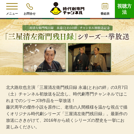
視聴方
法
メニュー
お問合せ
番組表
北大路欣也主演「三屋清左衛門残日録 永遠(とわ)の絆」の3月7日
（土）チャンネル初放送を記念し、時代劇専門チャンネルではこ
れまでのシリーズ8作品を一挙放送！
藤沢周平の傑作小説を原作に、老境の人間模様を温かな視点で描
くオリジナル時代劇シリーズ「三屋清左衛門残日録」。最新作の
放送にさきがけて、2016年から続くシリーズの歴史を一挙にお
楽しみください。