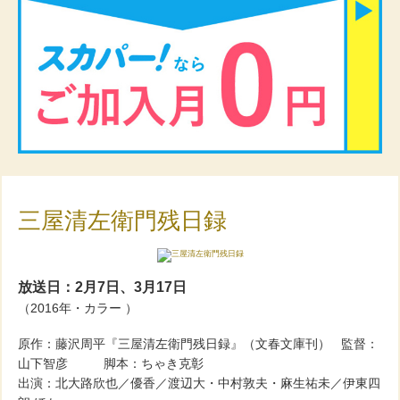
三屋清左衛門残日録
放送日：2月7日、3月17日
（2016年・カラー ）
原作：藤沢周平『三屋清左衛門残日録』（文春文庫刊） 監督：
山下智彦 脚本：ちゃき克彰
出演：北大路欣也／優香／渡辺大・中村敦夫・麻生祐未／伊東四