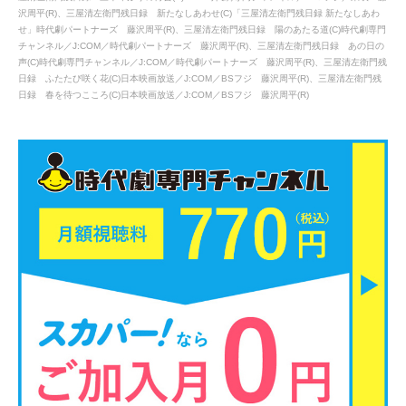
沢周平(R)、三屋清左衛門残日録 新たなしあわせ(C)「三屋清左衛門残日録 新たなしあわ
せ」時代劇パートナーズ 藤沢周平(R)、三屋清左衛門残日録 陽のあたる道(C)時代劇専門
チャンネル／J:COM／時代劇パートナーズ 藤沢周平(R)、三屋清左衛門残日録 あの日の
声(C)時代劇専門チャンネル／J:COM／時代劇パートナーズ 藤沢周平(R)、三屋清左衛門残
日録 ふたたび咲く花(C)日本映画放送／J:COM／BSフジ 藤沢周平(R)、三屋清左衛門残
日録 春を待つこころ(C)日本映画放送／J:COM／BSフジ 藤沢周平(R)