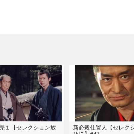
売１【セレクション放
新必殺仕置人【セレク