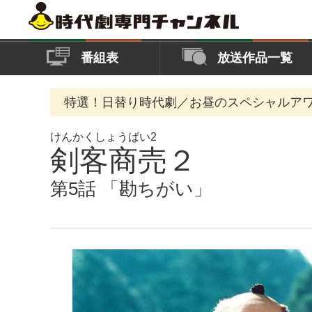
番組表
放送作品一覧
特選！日替り時代劇／お昼のスペシャルア
けんかくしょうばい2
剣客商売２
第5話 「勘ちがい」