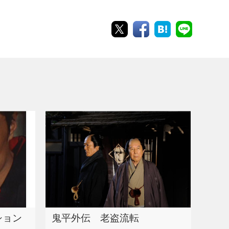
ション
鬼平外伝 老盗流転