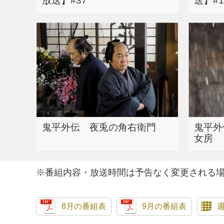
放送】#37
送】#
鬼平外伝 夜兎の角右衛門
鬼平外
女房
※番組内容・放送時間は予告なく変更される
8月の番組表
9月の番組表