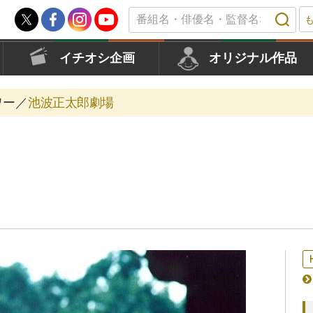
イチオシ企画
オリジナル作品
ワー／
池波正太郎劇場