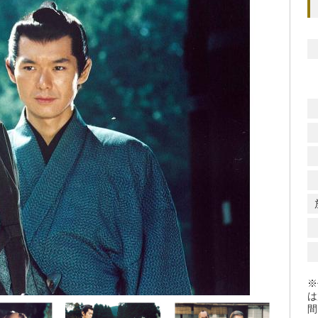
※
は
間