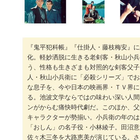
『鬼平犯科帳』『仕掛人・藤枝梅安』に
化。軽妙洒脱に生きる老剣客・秋山小兵
う、性格も生きざまも対照的な剣客父子
人・秋山小兵衛に「必殺シリーズ」でお
な息子を、今や日本の映画界・ＴＶ界に
る。池波文学ならではの味わい深い人間
ンがからむ痛快時代劇だ。このほか、父
キャラクターが勢揃い。小兵衛の年のは
「おしん」の名子役・小林綾子。田沼意
佐々木三冬を大路恵美が演じている。さ