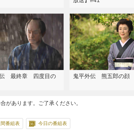
1
放送】#41
伝 最終章 四度目の
鬼平外伝 熊五郎の顔
場合があります。ご了承ください。
週間番組表
今日の番組表