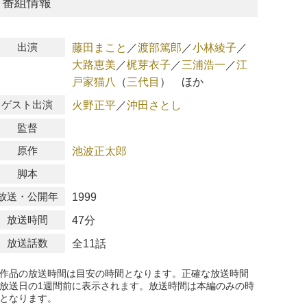
番組情報
出演
藤田まこと
／
渡部篤郎
／
小林綾子
／
大路恵美
／
梶芽衣子
／
三浦浩一
／
江
戸家猫八
（
三代目
）
ほか
ゲスト出演
火野正平
／
沖田さとし
監督
原作
池波正太郎
脚本
放送・公開年
1999
放送時間
47分
放送話数
全11話
作品の放送時間は目安の時間となります。正確な放送時間
放送日の1週間前に表示されます。放送時間は本編のみの時
となります。