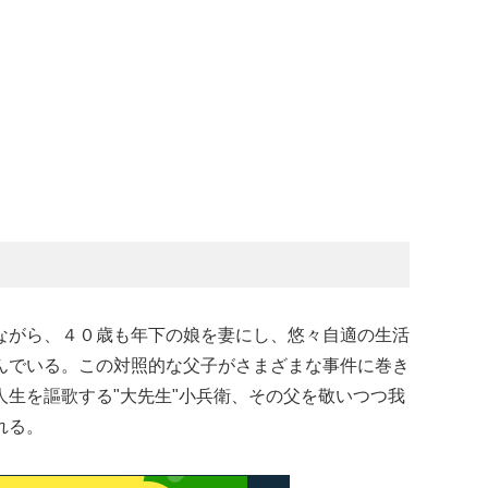
ながら、４０歳も年下の娘を妻にし、悠々自適の生活
んでいる。この対照的な父子がさまざまな事件に巻き
生を謳歌する"大先生"小兵衛、その父を敬いつつ我
れる。