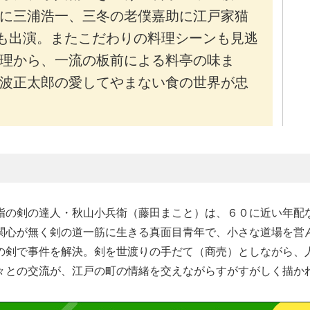
に三浦浩一、三冬の老僕嘉助に江戸家猫
ーも出演。またこだわりの料理シーンも見逃
理から、一流の板前による料亭の味ま
波正太郎の愛してやまない食の世界が忠
指の剣の達人・秋山小兵衛（藤田まこと）は、６０に近い年配
関心が無く剣の道一筋に生きる真面目青年で、小さな道場を営
の剣で事件を解決。剣を世渡りの手だて（商売）としながら、人
々との交流が、江戸の町の情緒を交えながらすがすがしく描か