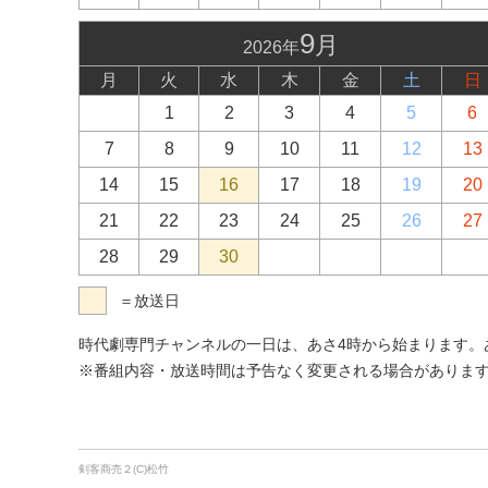
9
月
2026年
月
火
水
木
金
土
日
1
2
3
4
5
6
7
8
9
10
11
12
13
14
15
16
17
18
19
20
21
22
23
24
25
26
27
28
29
30
＝放送日
時代劇専門チャンネルの一日は、あさ4時から始まります。あさ
※番組内容・放送時間は予告なく変更される場合がありま
剣客商売２(C)松竹