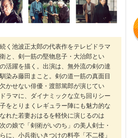
続く池波正太郎の代表作をテレビドラマ
衛と、剣一筋の堅物息子・大治郎とい
の活躍を描く。出演は、無外流の剣の達
馴染み藤田まこと。剣の道一筋の真面目
欠かせない俳優・渡部篤郎が演じてい
ドラマに、ダイナミックな立ち回りシー
子をとりまくレギュラー陣にも魅力的な
なれた若妻おはるを軽快に演じるのは
次の娘で「剣術がいのち」の美人剣士・
らに、小兵衛いきつけの料亭「不二楼」