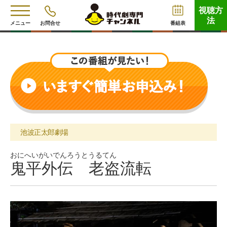
視聴方
法
メニュー
お問合せ
番組表
池波正太郎劇場
おにへいがいでんろうとうるてん
鬼平外伝 老盗流転