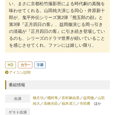
い、まさに京都松竹撮影所による時代劇の真髄を
味わせてくれる。山田純大演じる同心・井原新十
郎が、鬼平外伝シリーズ第2弾『熊五郎の顔』と
第3弾『正月四日の客』、益岡徹演じる岡っ引き
の清蔵が『正月四日の客』に引き続き登場してい
るのも、シリーズのドラマ世界が続いていること
を感じさせてくれ、ファンには嬉しい限り。
アイコン説明
番組情報
橋爪功
／
國村隼
／
若村麻由美
／
益岡徹
／
山田
出演
純大
／
高橋光臣
／
福本清三
／
寺田農
ほか
ゲスト出演