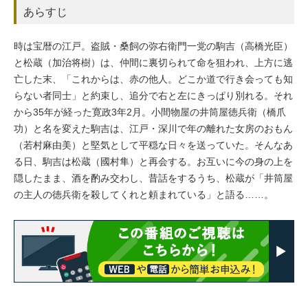
あらすじ
時は宝暦の江戸。盗賊・桑飼の弥右衛門一党の駒吉（高橋光臣）
と松蔵（加治将樹）は、仲間に裏切られて命を狙われ、上方に逃
亡した末、「これからは、赤の他人。どこか道で行き会っても知
らない者同士」と約束し、追分で右と左にきっぱり別れる。それ
から35年が経った寛政3年2月。小間物屋の井筒屋徳兵衛（橋爪
功）と名を変えた駒吉は、江戸・深川で年の離れた女房のおもん
（若村麻由美）と堅気として平穏な日々を送っていた。そんなあ
る日、駒吉は松蔵（國村隼）と再会する。お互いに今の身の上を
隠したまま、酒を酌み交わし、昔話をするうち、松蔵が「井筒屋
の主人の徳兵衛を殺してくれと頼まれている」と語る……。