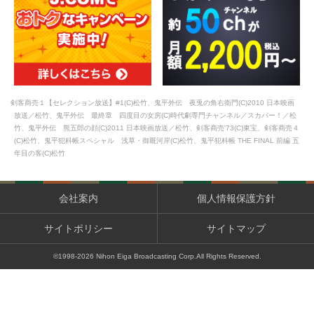
剣客商売１【セレクション放送】#1(C)松竹、鬼平外伝 夜兎の角右衛門(C)2010 日本映画
放送／松竹、鬼平外伝 最終章 四度目の女房(C)時代劇専門チャンネル／スカパー！／松
竹、鬼平外伝 熊五郎の顔(C)2011 日本映画放送／松竹、剣客商売'73(C)東宝、剣客商売４
(C)松竹、鬼平犯科帳スペシャル 浅草・御厩河岸(C)松竹、鬼平犯科帳 THE FINAL 前編 五
年目の客(C)松竹
会社案内
個人情報保護方針
サイトポリシー
サイトマップ
©1998-
2026
Nihon Eiga Broadcasting Corp.All Rights Reserved.