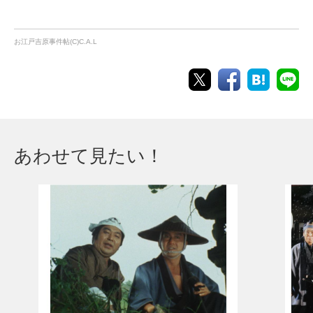
お江戸吉原事件帖(C)C.A.L
あわせて見たい！