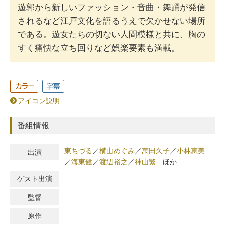
遊郭から新しいファッション・音曲・舞踊が発信
されるなど江戸文化を語るうえで欠かせない場所
である。遊女たちの切ない人間模様と共に、胸の
すく痛快な立ち回りなど娯楽要素も満載。
アイコン説明
番組情報
東ちづる
／
横山めぐみ
／
萬田久子
／
小林恵美
出演
／
海東健
／
渡辺裕之
／
神山繁
ほか
ゲスト出演
監督
原作