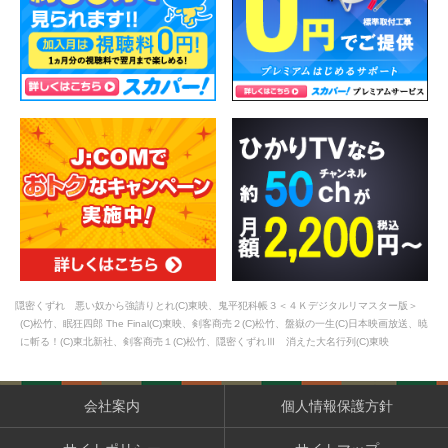
隠密くずれ 悪い奴から強請りとれ(C)東映、鬼平犯科帳３＜４Ｋデジタルリマスター版＞
(C)松竹、眠狂四郎 The Final(C)東映、剣客商売２(C)松竹、盤嶽の一生(C)日本映画放送、暁
に斬る！(C)東北新社、剣客商売１(C)松竹、隠密くずれⅢ 消えた大名行列(C)東映
会社案内
個人情報保護方針