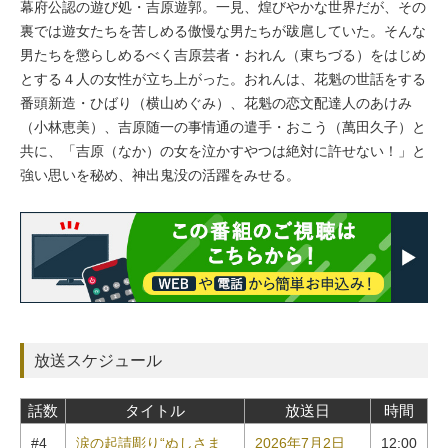
幕府公認の遊び処・吉原遊郭。一見、煌びやかな世界だが、その
裏では遊女たちを苦しめる傲慢な男たちが跋扈していた。そんな
男たちを懲らしめるべく吉原芸者・おれん（東ちづる）をはじめ
とする４人の女性が立ち上がった。おれんは、花魁の世話をする
番頭新造・ひばり（横山めぐみ）、花魁の恋文配達人のあけみ
（小林恵美）、吉原随一の事情通の遣手・おこう（萬田久子）と
共に、「吉原（なか）の女を泣かすやつは絶対に許せない！」と
強い思いを秘め、神出鬼没の活躍をみせる。
放送スケジュール
話数
タイトル
放送日
時間
#4
涙の起請彫り“ぬしさま
2026年7月2日
12:00