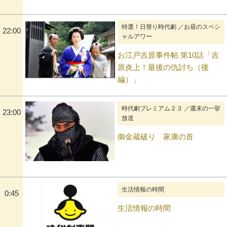
特選！日替り時代劇 ／お昼のスペシ
22:00
ャルアワー
お江戸吉原事件帖 第10話「吉
原炎上！最後の仇討ち（後
編）」
時代劇プレミアム２３ ／週末の一挙
23:00
放送
御金蔵破り 家康の首
生活情報の時間
0:45
生活情報の時間