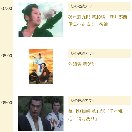
朝の連続アワー
07:00
破れ新九郎 第10話「新九郎西
伊豆へ走る！「後編」」
朝の連続アワー
08:00
浮浪雲 第9話
朝の連続アワー
09:00
徳川無頼帳 第13話「千姫乱
心！情けあり」