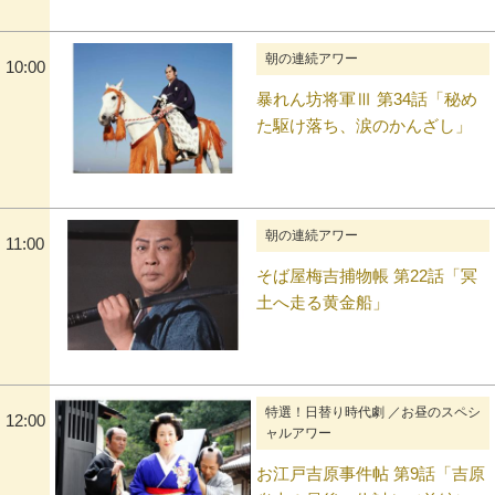
朝の連続アワー
10:00
暴れん坊将軍Ⅲ 第34話「秘め
た駆け落ち、涙のかんざし」
朝の連続アワー
11:00
そば屋梅吉捕物帳 第22話「冥
土へ走る黄金船」
特選！日替り時代劇 ／お昼のスペシ
12:00
ャルアワー
お江戸吉原事件帖 第9話「吉原