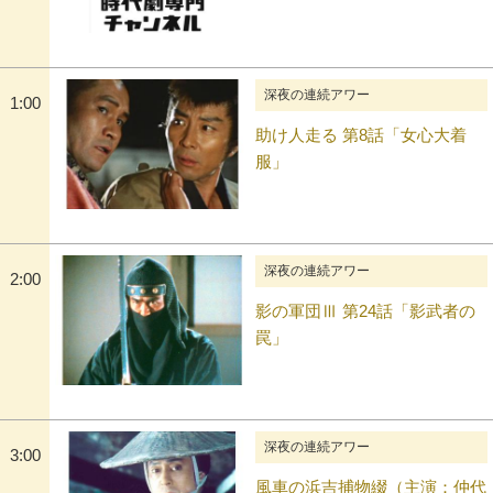
深夜の連続アワー
1:00
助け人走る 第8話「女心大着
服」
深夜の連続アワー
2:00
影の軍団Ⅲ 第24話「影武者の
罠」
深夜の連続アワー
3:00
風車の浜吉捕物綴（主演：仲代