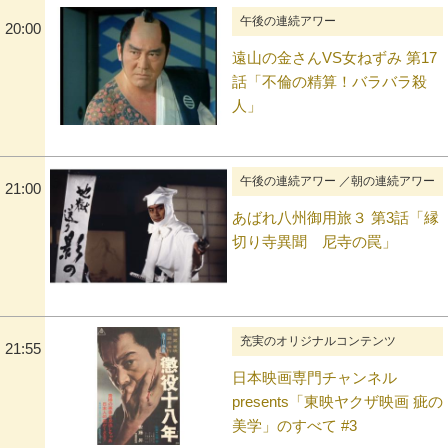
午後の連続アワー
20:00
遠山の金さんVS女ねずみ 第17
話「不倫の精算！バラバラ殺
人」
午後の連続アワー ／朝の連続アワー
21:00
あばれ八州御用旅３ 第3話「縁
切り寺異聞 尼寺の罠」
充実のオリジナルコンテンツ
21:55
日本映画専門チャンネル
presents「東映ヤクザ映画 疵の
美学」のすべて #3