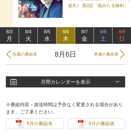
達矢） 第2話「病みたる秘剣」
8/3
8/4
8/5
8/6
8/7
8/8
8/9
月
火
水
木
金
土
日
8月6日
先週の番組表
来週の番組表
月間カレンダーを表示
※番組内容・放送時間は予告なく変更される場合があり
ます。ご了承ください。
8月の番組表
9月の番組表