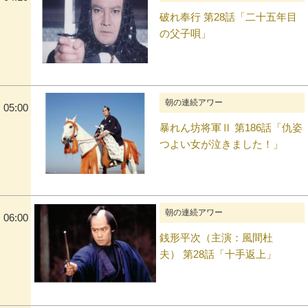
破れ奉行 第28話「二十五年目
の父子唄」
朝の連続アワー
05:00
暴れん坊将軍Ⅱ 第186話「仇姿
つよい女が泣きました！」
朝の連続アワー
06:00
銭形平次（主演：風間杜
夫） 第28話「十手返上」