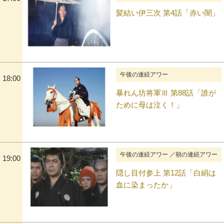
髪結い伊三次 第4話「赤い闇」
午後の連続アワー
18:00
暴れん坊将軍Ⅲ 第88話「誰が
ために母は泣く！」
午後の連続アワー ／朝の連続アワー
19:00
隠し目付参上 第12話「白絹は
血に染まったか」