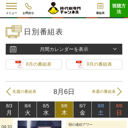
視聴方
法
メニュー
お問合せ
番組表
日別番組表
月間カレンダーを表示
8月の番組表
9月の番組表
8月6日
先週の番組表
来週の番組表
8/3
8/4
8/5
8/6
8/7
8/8
8/9
月
火
水
木
金
土
日
朝の連続アワー
04:10