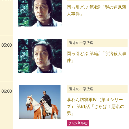
岡っ引どぶ 第4話「謎の連凧殺
人事件」
週末の一挙放送
05:00
岡っ引どぶ 第5話「京洛殺人事
件」
週末の一挙放送
06:00
暴れん坊将軍Ⅳ（第４シリー
ズ） 第61話「さらば！悪名の
男」