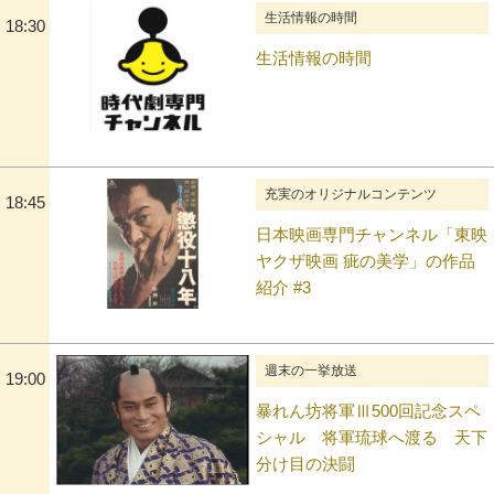
生活情報の時間
18:30
生活情報の時間
充実のオリジナルコンテンツ
18:45
日本映画専門チャンネル「東映
ヤクザ映画 疵の美学」の作品
紹介 #3
週末の一挙放送
19:00
暴れん坊将軍Ⅲ500回記念スペ
シャル 将軍琉球へ渡る 天下
分け目の決闘