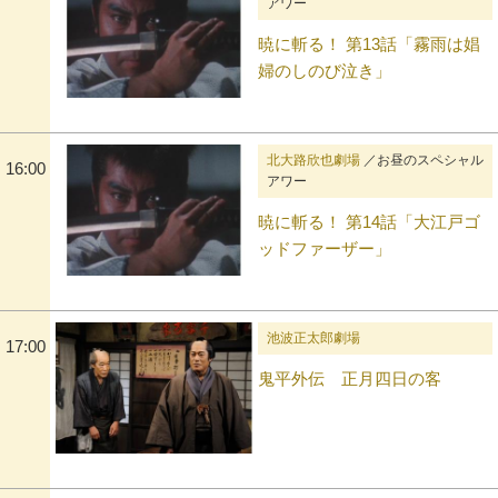
アワー
暁に斬る！ 第13話「霧雨は娼
婦のしのび泣き」
北大路欣也劇場
／お昼のスペシャル
16:00
アワー
暁に斬る！ 第14話「大江戸ゴ
ッドファーザー」
池波正太郎劇場
17:00
鬼平外伝 正月四日の客