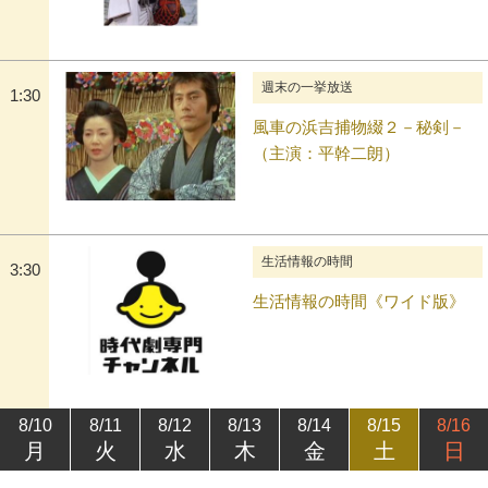
週末の一挙放送
1:30
風車の浜吉捕物綴２－秘剣－
（主演：平幹二朗）
生活情報の時間
3:30
生活情報の時間《ワイド版》
8/10
8/11
8/12
8/13
8/14
8/15
8/16
月
火
水
木
金
土
日