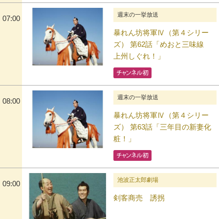
週末の一挙放送
07:00
暴れん坊将軍Ⅳ（第４シリー
ズ） 第62話「めおと三味線
上州しぐれ！」
週末の一挙放送
08:00
暴れん坊将軍Ⅳ（第４シリー
ズ） 第63話「三年目の新妻化
粧！」
池波正太郎劇場
09:00
剣客商売 誘拐