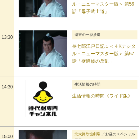
ル・ニューマスター版＞ 第56
話「母子武士道」
週末の一挙放送
13:30
長七郎江戸日記１＜４Kデジタ
ル・ニューマスター版＞ 第57
話「壁際族の反乱」
生活情報の時間
14:30
生活情報の時間《ワイド版》
北大路欣也劇場
／お昼のスペシャル
15:00