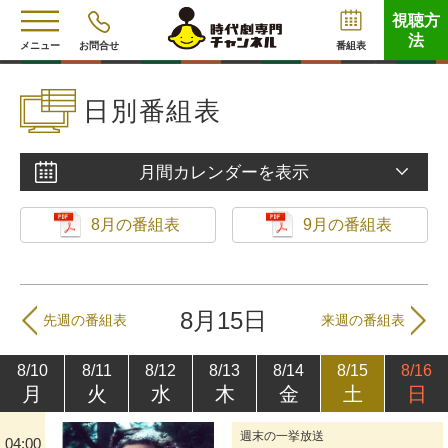
視聴方
法
メニュー
お問合せ
番組表
日別番組表
月間カレンダーを表示
8月の番組表
9月の番組表
8月15日
先週の番組表
来週の番組表
8/10
8/11
8/12
8/13
8/14
8/15
8/16
月
火
水
木
金
土
日
週末の一挙放送
04:00