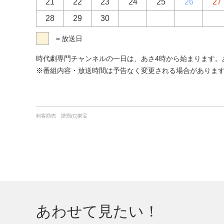
21
22
23
24
25
26
27
28
29
30
＝放送日
時代劇専門チャンネルの一日は、あさ4時から始まります。あさ
※番組内容・放送時間は予告なく変更される場合がありま
剣客商売 誘拐(C)東宝
あわせて見たい！