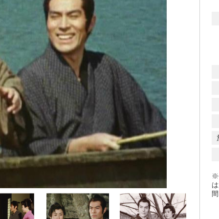
※
は
間