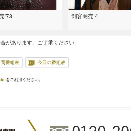
'73
剣客商売４
場合があります。ご了承ください。
週間番組表
今日の番組表
der
をご利用ください。