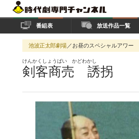
番組表
放送作品一覧
池波正太郎劇場
／お昼のスペシャルアワー
けんかくしょうばい かどわかし
剣客商売 誘拐