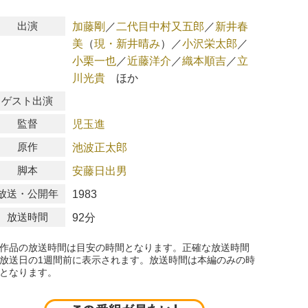
出演
加藤剛
／
二代目中村又五郎
／
新井春
美
（
現・新井晴み
）
／
小沢栄太郎
／
小栗一也
／
近藤洋介
／
織本順吉
／
立
川光貴
ほか
ゲスト出演
監督
児玉進
原作
池波正太郎
脚本
安藤日出男
放送・公開年
1983
放送時間
92分
作品の放送時間は目安の時間となります。正確な放送時間
放送日の1週間前に表示されます。放送時間は本編のみの時
となります。