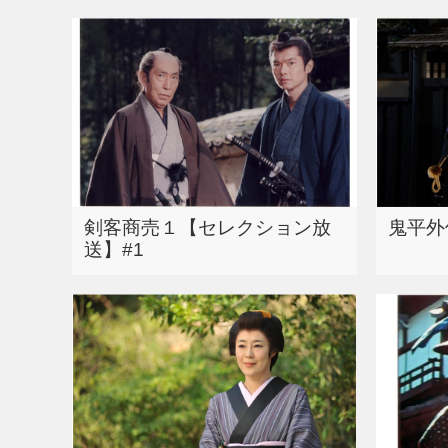
剣客商売１【セレクション放
鬼平外
送】#1