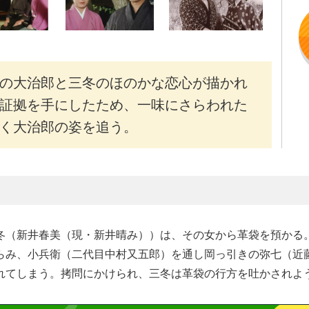
の大治郎と三冬のほのかな恋心が描かれ
証拠を手にしたため、一味にさらわれた
く大治郎の姿を追う。
冬（新井春美（現・新井晴み））は、その女から革袋を預かる。
らみ、小兵衛（二代目中村又五郎）を通し岡っ引きの弥七（近
れてしまう。拷問にかけられ、三冬は革袋の行方を吐かされよ