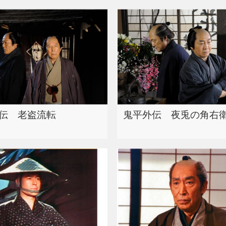
伝 老盗流転
鬼平外伝 夜兎の角右