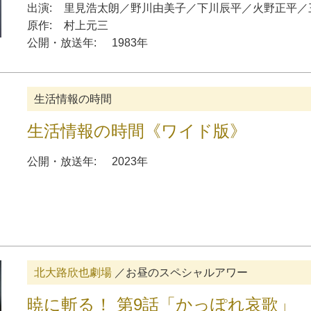
出演:
里見浩太朗
／
野川由美子
／
下川辰平
／
火野正平
／
原作:
村上元三
公開・放送年:
1983年
生活情報の時間
生活情報の時間《ワイド版》
公開・放送年:
2023年
北大路欣也劇場
／お昼のスペシャルアワー
暁に斬る！ 第9話「かっぽれ哀歌」