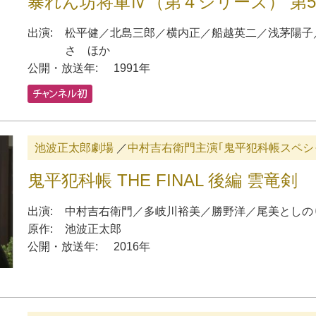
暴れん坊将軍Ⅳ（第４シリーズ） 第
出演:
松平健
／
北島三郎
／
横内正
／
船越英二
／
浅茅陽子
さ
ほか
公開・放送年:
1991年
池波正太郎劇場
／
中村吉右衛門主演｢鬼平犯科帳スペシャ
鬼平犯科帳 THE FINAL 後編 雲竜剣
出演:
中村吉右衛門
／
多岐川裕美
／
勝野洋
／
尾美としの
原作:
池波正太郎
公開・放送年:
2016年