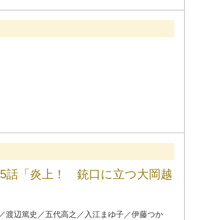
55話「炎上！ 銃口に立つ大岡越
／
渡辺篤史
／
五代高之
／
入江まゆ子
／
伊藤つか