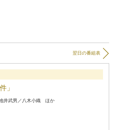
翌日の番組表
事件」
地井武男
／
八木小織
ほか