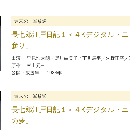
週末の一挙放送
長七郎江戸日記１＜４Kデジタル・ニ
参り」
出演:
里見浩太朗
／
野川由美子
／
下川辰平
／
火野正平
／
原作:
村上元三
公開・放送年:
1983年
週末の一挙放送
長七郎江戸日記１＜４Kデジタル・ニ
の夢」