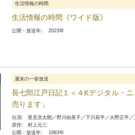
生活情報の時間
生活情報の時間《ワイド版》
公開・放送年:
2023年
週末の一挙放送
長七郎江戸日記１＜４Kデジタル・ニ
売ります」
出演:
里見浩太朗
／
野川由美子
／
下川辰平
／
火野正平
／
原作:
村上元三
公開・放送年:
1983年