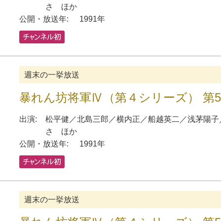
さ
ほか
公開・放送年:
1991年
週末の一挙放送
暴れん坊将軍Ⅳ（第４シリーズ） 第
出演:
松平健
／
北島三郎
／
横内正
／
船越英二
／
浅茅陽子
さ
ほか
公開・放送年:
1991年
週末の一挙放送