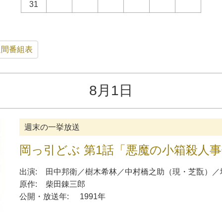
31
週間番組表
8月1日
週末の一挙放送
岡っ引どぶ 第1話「悪魔の小箱殺人
出演:
田中邦衛
／
樹木希林
／
中村橋之助
（
現・芝翫
）
／
原作:
柴田錬三郎
公開・放送年:
1991年