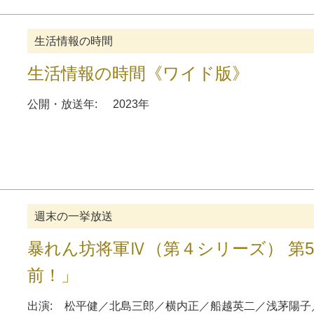
生活情報の時間
生活情報の時間《ワイド版》
公開・放送年:
2023年
週末の一挙放送
暴れん坊将軍Ⅳ（第４シリーズ） 第
前！」
出演:
松平健
／
北島三郎
／
横内正
／
船越英二
／
浅茅陽子