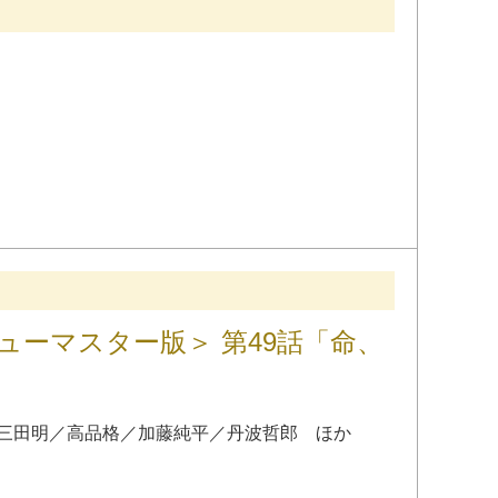
ューマスター版＞ 第49話「命、
三田明
／
高品格
／
加藤純平
／
丹波哲郎
ほか