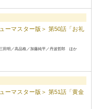
ューマスター版＞ 第50話「お礼
三田明
／
高品格
／
加藤純平
／
丹波哲郎
ほか
ューマスター版＞ 第51話「黄金