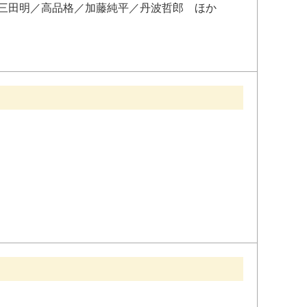
三田明
／
高品格
／
加藤純平
／
丹波哲郎
ほか