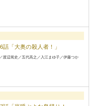
56話「大奥の殺人者！」
／
渡辺篤史
／
五代高之
／
入江まゆ子
／
伊藤つか