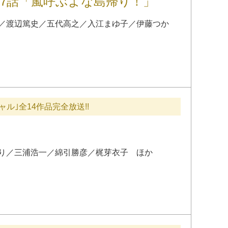
57話「嵐呼ぶよな島帰り！」
／
渡辺篤史
／
五代高之
／
入江まゆ子
／
伊藤つか
ル｣全14作品完全放送!!
り
／
三浦浩一
／
綿引勝彦
／
梶芽衣子
ほか