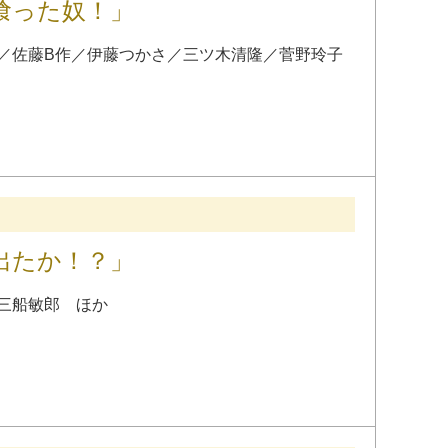
喰った奴！」
／
佐藤B作
／
伊藤つかさ
／
三ツ木清隆
／
菅野玲子
出たか！？」
三船敏郎
ほか