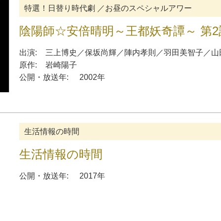
特選！日替り時代劇 ／お昼のスペシャルアワー
陰陽師☆安倍晴明～王都妖奇譚～ 第
出演:
三上博史
／
保坂尚輝
／
陣内孝則
／
羽田美智子
／
山
原作:
岩崎陽子
公開・放送年:
2002年
生活情報の時間
生活情報の時間
公開・放送年:
2017年