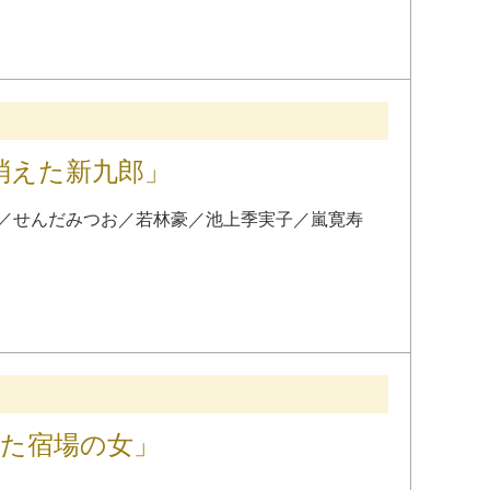
消えた新九郎」
／
せんだみつお
／
若林豪
／
池上季実子
／
嵐寛寿
いた宿場の女」