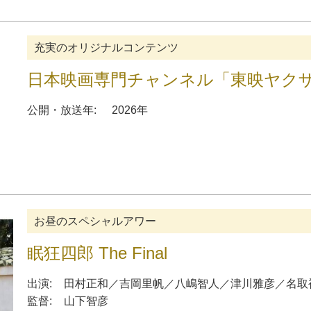
充実のオリジナルコンテンツ
日本映画専門チャンネル「東映ヤクザ映
公開・放送年:
2026年
お昼のスペシャルアワー
眠狂四郎 The Final
出演:
田村正和
／
吉岡里帆
／
八嶋智人
／
津川雅彦
／
名取
監督:
山下智彦