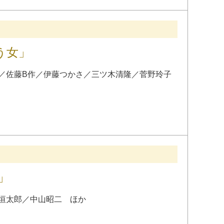
う女」
／
佐藤B作
／
伊藤つかさ
／
三ツ木清隆
／
菅野玲子
」
垣太郎
／
中山昭二
ほか