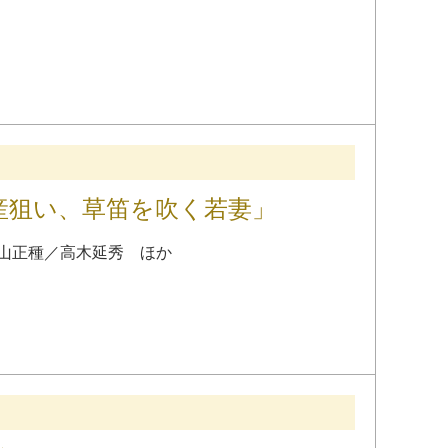
財産狙い、草笛を吹く若妻」
山正種
／
高木延秀
ほか