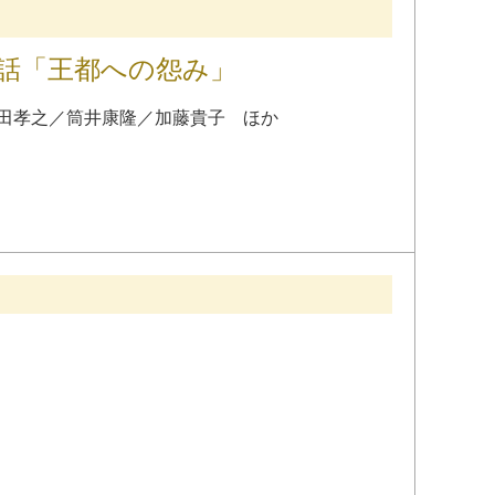
2話「王都への怨み」
田孝之
／
筒井康隆
／
加藤貴子
ほか