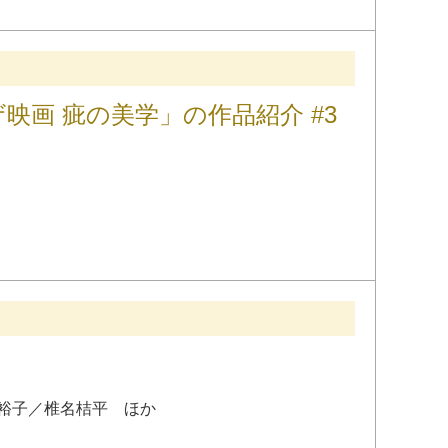
画 疵の美学」の作品紹介 #3
裕子
／
椎名桔平
ほか