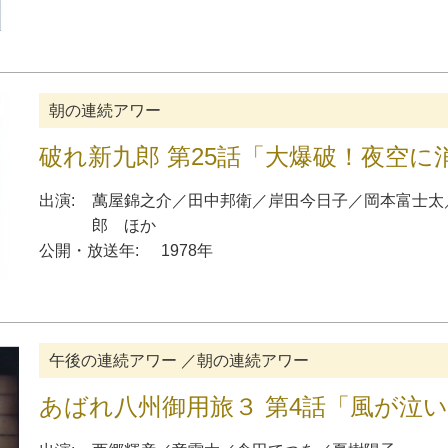
朝の連続アワー
破れ新九郎 第25話「大爆破！夜空に
出演:
萬屋錦之介
／
田中邦衛
／
岸田今日子
／
岡本富士太
郎
ほか
公開・放送年:
1978年
午後の連続アワー ／朝の連続アワー
あばれ八州御用旅３ 第4話「風が泣