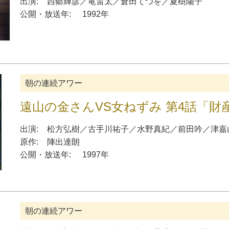
出演:
西郷輝彦
／
竜雷太
／
倉田てつを
／
夏樹陽子
公開・放送年:
1992年
朝の連続アワー
遠山の金さんVS女ねずみ 第4話「
出演:
松方弘樹
／
古手川祐子
／
水野真紀
／
前田吟
／
津嘉
原作:
陣出達朗
公開・放送年:
1997年
朝の連続アワー