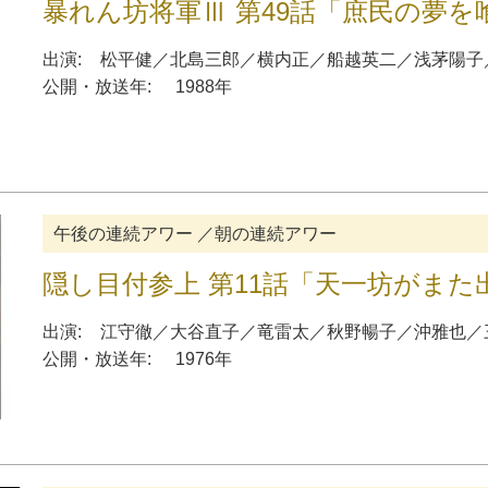
暴れん坊将軍Ⅲ 第49話「庶民の夢を
出演:
松平健
／
北島三郎
／
横内正
／
船越英二
／
浅茅陽子
公開・放送年:
1988年
午後の連続アワー ／朝の連続アワー
隠し目付参上 第11話「天一坊がまた
出演:
江守徹
／
大谷直子
／
竜雷太
／
秋野暢子
／
沖雅也
／
公開・放送年:
1976年