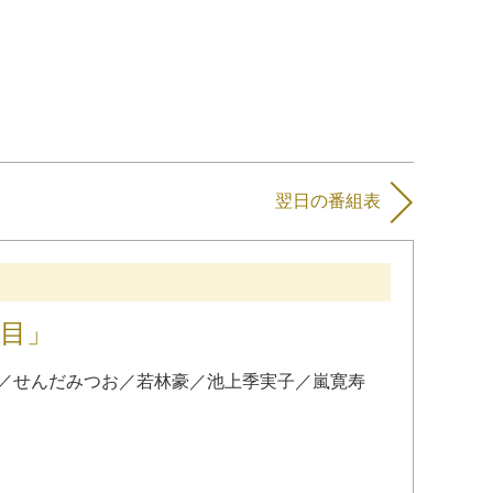
翌日の番組表
丁目」
／
せんだみつお
／
若林豪
／
池上季実子
／
嵐寛寿