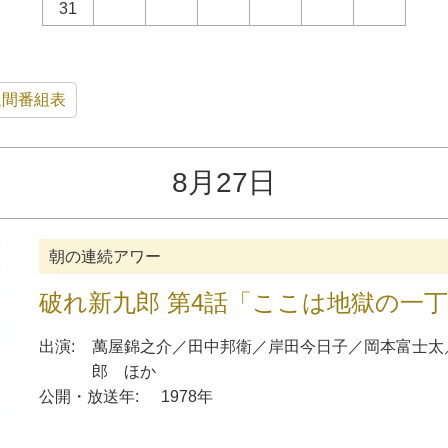
31
週間番組表
8月27日
朝の連続アワー
破れ新九郎 第4話「ここは地獄の一
出演:
萬屋錦之介
／
田中邦衛
／
岸田今日子
／
岡本富士太
郎
ほか
公開・放送年:
1978年