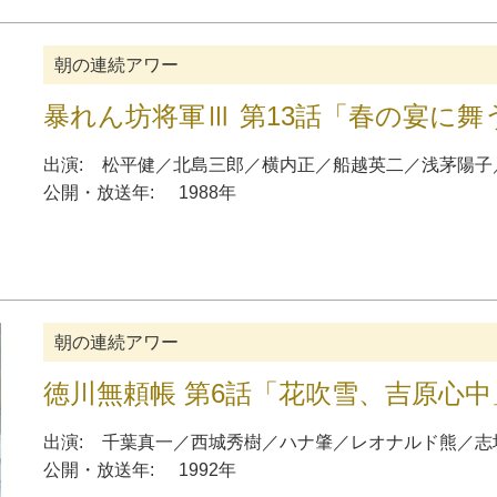
朝の連続アワー
暴れん坊将軍Ⅲ 第13話「春の宴に舞
出演:
松平健
／
北島三郎
／
横内正
／
船越英二
／
浅茅陽子
公開・放送年:
1988年
朝の連続アワー
徳川無頼帳 第6話「花吹雪、吉原心中
出演:
千葉真一
／
西城秀樹
／
ハナ肇
／
レオナルド熊
／
志
公開・放送年:
1992年