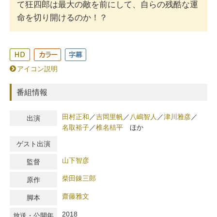
て狂四郎は最大の敵を前にして、自らの残酷な運
命を切り開けるのか！？
アイコン説明
番組情報
田村正和
／
吉岡里帆
／
八嶋智人
／
津川雅彦
／
出演
名取裕子
／
椎名桔平
ほか
ゲスト出演
山下智彦
監督
柴田錬三郎
原作
齋藤雅文
脚本
2018
放送・公開年