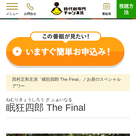
視聴方
法
メニュー
お問合せ
番組表
田村正和主演「眠狂四郎 The Final」／お昼のスペシャル
アワー
ねむりきょうしろう ざ ふぁいなる
眠狂四郎 The Final