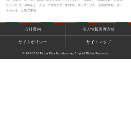
売２(C)松竹、血槍富士（主演：中村梅之助）(C)東映、佐々木小次郎 前篇(C)東映、佐々
木小次郎 后篇(C)東映
会社案内
個人情報保護方針
サイトポリシー
サイトマップ
©1998-
2026
Nihon Eiga Broadcasting Corp.All Rights Reserved.