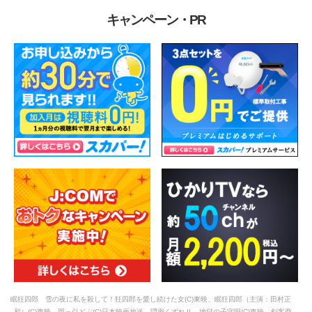
キャンペーン・PR
眠狂四郎 雪の夜に私を殺して！狂四郎を愛し続けた女(C)東映、眠狂四郎（主演：田村正
和）(C)東映、岡っ引どぶ(C)日本映画放送、隠密くずれⅡ 地獄の子守唄(C)東映、剣客商