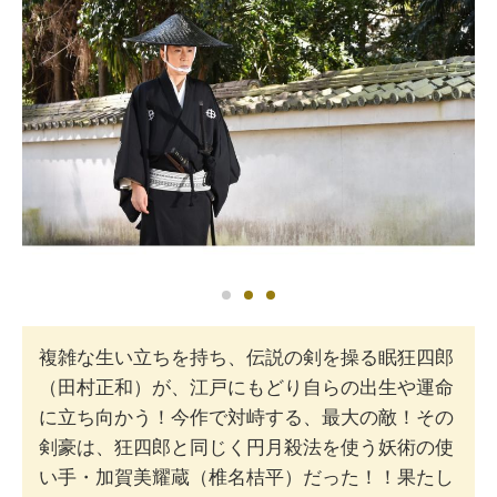
複雑な生い立ちを持ち、伝説の剣を操る眠狂四郎
（田村正和）が、江戸にもどり自らの出生や運命
に立ち向かう！今作で対峙する、最大の敵！その
剣豪は、狂四郎と同じく円月殺法を使う妖術の使
い手・加賀美耀蔵（椎名桔平）だった！！果たし