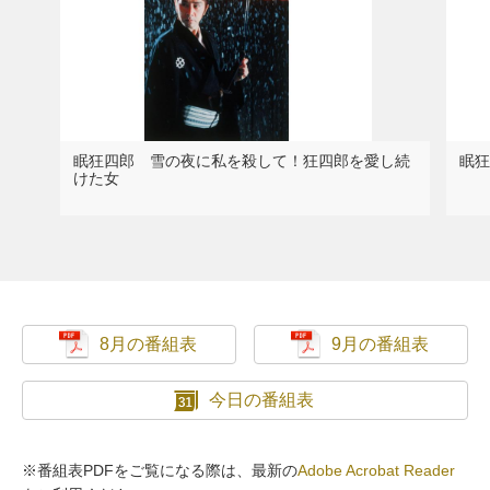
眠狂四郎 雪の夜に私を殺して！狂四郎を愛し続
眠狂
けた女
8月の番組表
9月の番組表
今日の番組表
※番組表PDFをご覧になる際は、最新の
Adobe Acrobat Reader