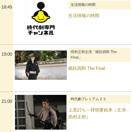
生活情報の時間
18:45
生活情報の時間
田村正和主演「眠狂四郎 The
19:00
Final」
眠狂四郎 The Final
時代劇プレミアム２３
21:00
上意討ち～拝領妻始末（主演：
田村正和）