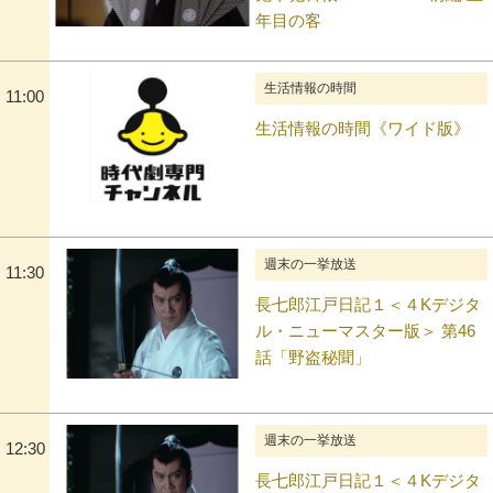
年目の客
生活情報の時間
11:00
生活情報の時間《ワイド版》
週末の一挙放送
11:30
長七郎江戸日記１＜４Kデジタ
ル・ニューマスター版＞ 第46
話「野盗秘聞」
週末の一挙放送
12:30
長七郎江戸日記１＜４Kデジタ