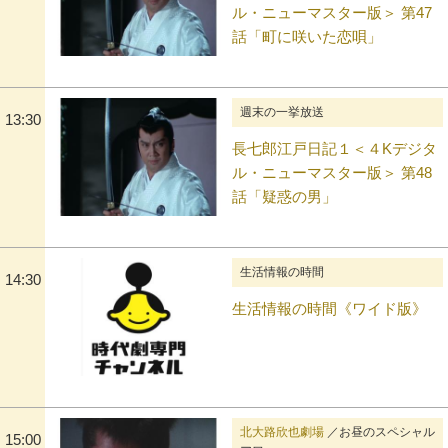
ル・ニューマスター版＞ 第47
話「町に咲いた恋唄」
週末の一挙放送
13:30
長七郎江戸日記１＜４Kデジタ
ル・ニューマスター版＞ 第48
話「疑惑の男」
生活情報の時間
14:30
生活情報の時間《ワイド版》
北大路欣也劇場
／お昼のスペシャル
15:00