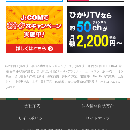
影の軍団Ⅲ(C)東映、暴れん坊将軍Ⅳ（第４シリーズ）(C)東映、鬼平犯科帳 THE FINAL 前
編 五年目の客(C)松竹、長七郎江戸日記１＜４Kデジタル・ニューマスター版＞(C)ユニオン
映画、暁に斬る！(C)東北新社、剣客商売 誘拐(C)東宝、眠狂四郎 The Final(C)東映、上意
討ち～拝領妻始末（主演：田村正和）(C)東映、金山大爆破(C)国際放映、オトコマエ！２
(C)NHK
会社案内
個人情報保護方針
サイトポリシー
サイトマップ
©1998-
2026
Nihon Eiga Broadcasting Corp.All Rights Reserved.