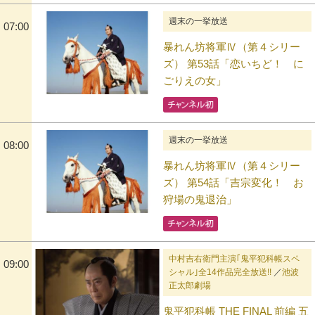
週末の一挙放送
07:00
暴れん坊将軍Ⅳ（第４シリー
ズ） 第53話「恋いちど！ に
ごりえの女」
週末の一挙放送
08:00
暴れん坊将軍Ⅳ（第４シリー
ズ） 第54話「吉宗変化！ お
狩場の鬼退治」
中村吉右衛門主演｢鬼平犯科帳スペ
09:00
シャル｣全14作品完全放送!!
／
池波
正太郎劇場
鬼平犯科帳 THE FINAL 前編 五