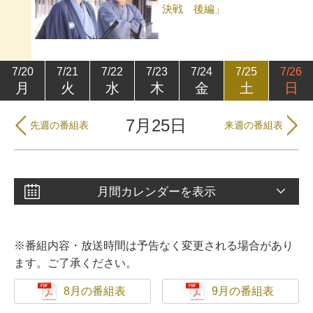
決戦 後編」
7/20
7/21
7/22
7/23
7/24
7/25
7/26
月
火
水
木
金
土
日
7月25日
先週の番組表
来週の番組表
月間カレンダーを表示
※番組内容・放送時間は予告なく変更される場合があり
ます。ご了承ください。
8月の番組表
9月の番組表