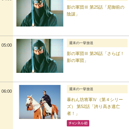
影の軍団Ⅲ 第25話「尼御前の
陰謀」
週末の一挙放送
05:00
影の軍団Ⅲ 第26話「さらば！
影の軍団」
週末の一挙放送
06:00
暴れん坊将軍Ⅳ（第４シリー
ズ） 第52話「誇り高き逃亡
者！」