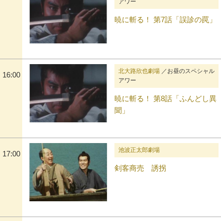
アワー
暁に斬る！ 第7話「誤診の罠」
北大路欣也劇場
／お昼のスペシャル
16:00
アワー
暁に斬る！ 第8話「ふんどし異
聞」
池波正太郎劇場
17:00
剣客商売 誘拐