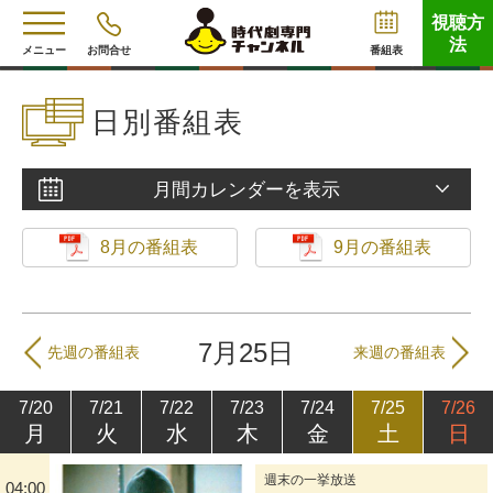
視聴方
法
メニュー
お問合せ
番組表
日別番組表
月間カレンダーを表示
8月の番組表
9月の番組表
7月25日
先週の番組表
来週の番組表
7/20
7/21
7/22
7/23
7/24
7/25
7/26
月
火
水
木
金
土
日
週末の一挙放送
04:00