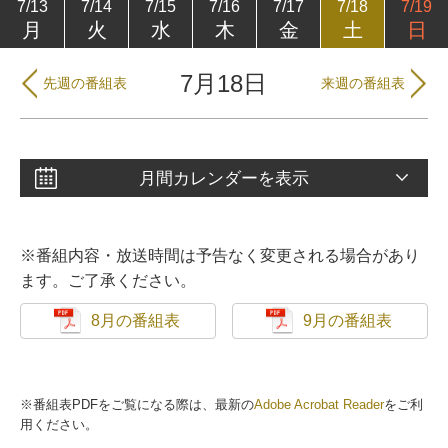
7/13
7/14
7/15
7/16
7/17
7/18
7/19
月
火
水
木
金
土
日
7月18日
先週の番組表
来週の番組表
月間カレンダーを表示
※番組内容・放送時間は予告なく変更される場合があり
ます。ご了承ください。
8月の番組表
9月の番組表
※番組表PDFをご覧になる際は、最新の
Adobe Acrobat Reader
をご利
用ください。