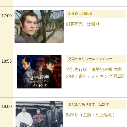
池波正太郎劇場
17:00
剣客商売 辻斬り
充実のオリジナルコンテンツ
18:55
特別先行版「鬼平犯科帳 本所
の銕／密告」メイキング 第2話
まだまだあります！話題作
19:00
影狩り（主演：村上弘明）