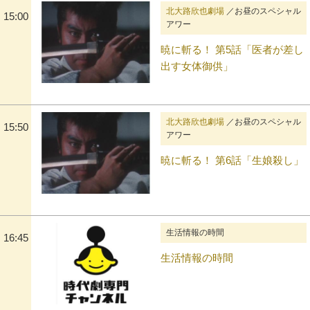
北大路欣也劇場
／お昼のスペシャル
15:00
アワー
暁に斬る！ 第5話「医者が差し
出す女体御供」
北大路欣也劇場
／お昼のスペシャル
15:50
アワー
暁に斬る！ 第6話「生娘殺し」
生活情報の時間
16:45
生活情報の時間