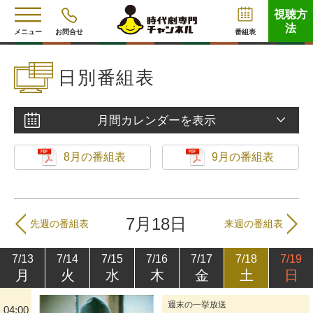
視聴方
法
メニュー
お問合せ
番組表
日別番組表
月間カレンダーを表示
8月の番組表
9月の番組表
7月18日
先週の番組表
来週の番組表
7/13
7/14
7/15
7/16
7/17
7/18
7/19
月
火
水
木
金
土
日
週末の一挙放送
04:00