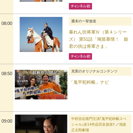
週末の一挙放送
08:00
暴れん坊将軍Ⅳ（第４シリー
ズ） 第51話「鳩笛慕情！ 姫
君の供は将軍さま」
充実のオリジナルコンテンツ
08:50
「鬼平犯科帳」ナビ
中村吉右衛門主演｢鬼平犯科帳スペ
09:00
シャル｣全14作品完全放送!!
／
池波
正太郎劇場