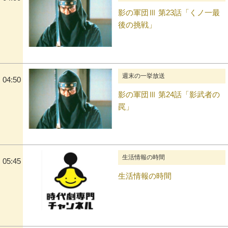
影の軍団Ⅲ 第23話「くノ一最
後の挑戦」
週末の一挙放送
04:50
影の軍団Ⅲ 第24話「影武者の
罠」
生活情報の時間
05:45
生活情報の時間