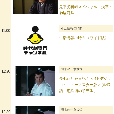
鬼平犯科帳スペシャル 浅草・
御厩河岸
生活情報の時間
11:00
生活情報の時間《ワイド版》
週末の一挙放送
11:30
長七郎江戸日記１＜４Kデジタ
ル・ニューマスター版＞ 第43
話「宅兵衛の子守唄」
週末の一挙放送
12:30