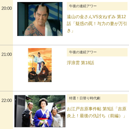
午後の連続アワー
20:00
遠山の金さんVS女ねずみ 第12
話「疑惑の罠！与力の妻が万引
き」
午後の連続アワー
21:00
浮浪雲 第18話
特選！日替り時代劇
22:00
お江戸吉原事件帖 第9話「吉原
炎上！最後の仇討ち（前編）」