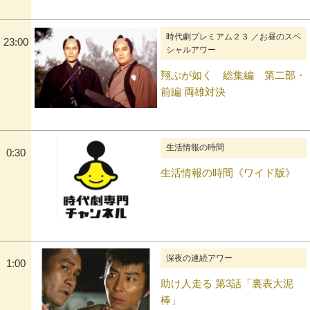
時代劇プレミアム２３ ／お昼のスペ
23:00
シャルアワー
翔ぶが如く 総集編 第二部・
前編 両雄対決
生活情報の時間
0:30
生活情報の時間《ワイド版》
深夜の連続アワー
1:00
助け人走る 第3話「裏表大泥
棒」