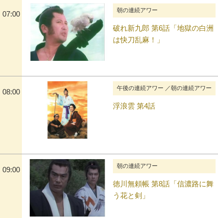
朝の連続アワー
07:00
破れ新九郎 第6話「地獄の白洲
は快刀乱麻！」
午後の連続アワー ／朝の連続アワー
08:00
浮浪雲 第4話
朝の連続アワー
09:00
徳川無頼帳 第8話「信濃路に舞
う花と剣」