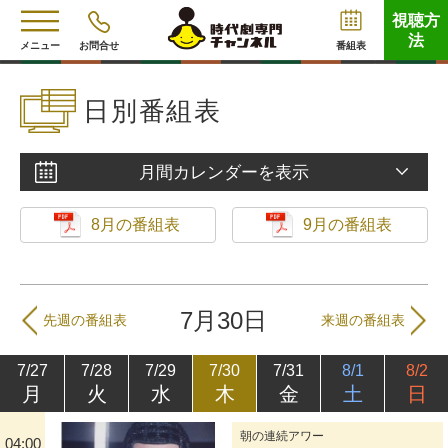
視聴方
法
メニュー
お問合せ
番組表
日別番組表
月間カレンダーを表示
8月の番組表
9月の番組表
7月30日
先週の番組表
来週の番組表
7/27
7/28
7/29
7/30
7/31
8/1
8/2
月
火
水
木
金
土
日
朝の連続アワー
04:00