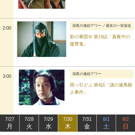
深夜の連続アワー ／週末の一挙放送
2:00
影の軍団Ⅲ 第19話「真夜中の
復讐鬼」
深夜の連続アワー
3:00
岡っ引どぶ 第4話「謎の連凧殺
人事件」
7/27
7/28
7/29
7/30
7/31
8/1
8/2
月
火
水
木
金
土
日