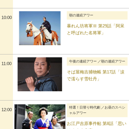
朝の連続アワー
10:00
暴れん坊将軍Ⅲ 第29話「阿呆
と呼ばれた名将軍」
午後の連続アワー ／朝の連続アワー
11:00
そば屋梅吉捕物帳 第17話「涙
で濡らす雪牡丹」
特選！日替り時代劇 ／お昼のスペシ
12:00
ャルアワー
お江戸吉原事件帖 第8話「思い