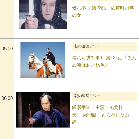
破れ奉行 第23話「佐賀町河岸
の女」
朝の連続アワー
05:00
暴れん坊将軍Ⅱ 第181話「夜叉
の涙はあかね色！」
朝の連続アワー
06:00
銭形平次（主演：風間杜
夫） 第24話「とらわれたお
静」