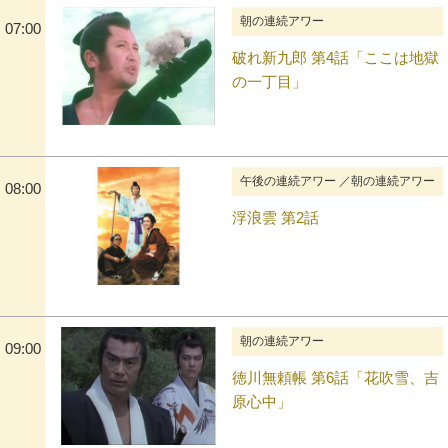
朝の連続アワー
07:00
破れ新九郎 第4話「ここは地獄
の一丁目」
午後の連続アワー ／朝の連続アワー
08:00
浮浪雲 第2話
朝の連続アワー
09:00
徳川無頼帳 第6話「花吹雪、吉
原心中」