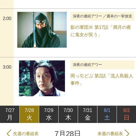
深夜の連続アワー ／週末の一挙放送
2:00
影の軍団Ⅲ 第17話「満月の夜
に鬼女が笑う」
深夜の連続アワー
3:00
岡っ引どぶ 第2話「流人島殺人
事件」
7/27
7/28
7/29
7/30
7/31
8/1
8/2
月
火
水
木
金
土
日
7月28日
先週の番組表
来週の番組表