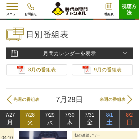
視聴方
法
メニュー
お問合せ
番組表
日別番組表
月間カレンダーを表示
8月の番組表
9月の番組表
7月28日
先週の番組表
来週の番組表
7/27
7/28
7/29
7/30
7/31
8/1
8/2
月
火
水
木
金
土
日
朝の連続アワー
04:10