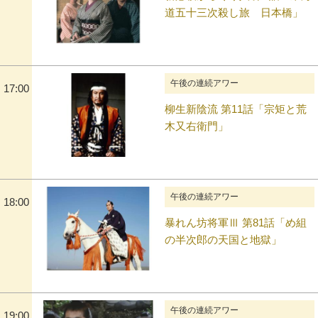
道五十三次殺し旅 日本橋」
午後の連続アワー
17:00
柳生新陰流 第11話「宗矩と荒
木又右衛門」
午後の連続アワー
18:00
暴れん坊将軍Ⅲ 第81話「め組
の半次郎の天国と地獄」
午後の連続アワー
19:00