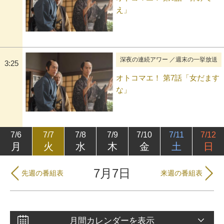
え」
深夜の連続アワー ／週末の一挙放送
3:25
オトコマエ！ 第7話「女だます
な」
7/6
7/7
7/8
7/9
7/10
7/11
7/12
月
火
水
木
金
土
日
7月7日
先週の番組表
来週の番組表
月間カレンダーを表示