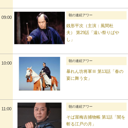
朝の連続アワー
09:00
銭形平次（主演：風間杜
夫） 第29話「遠い祭りばや
し」
朝の連続アワー
10:00
暴れん坊将軍Ⅲ 第13話「春の
宴に舞う女」
朝の連続アワー
11:00
そば屋梅吉捕物帳 第1話「闇を
斬る江戸の月」