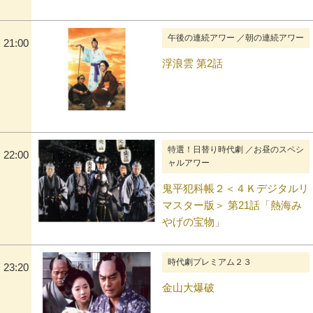
午後の連続アワー ／朝の連続アワー
21:00
浮浪雲 第2話
特選！日替り時代劇 ／お昼のスペシ
22:00
ャルアワー
鬼平犯科帳２＜４Ｋデジタルリ
マスター版＞ 第21話「熱海み
やげの宝物」
時代劇プレミアム２３
23:20
金山大爆破