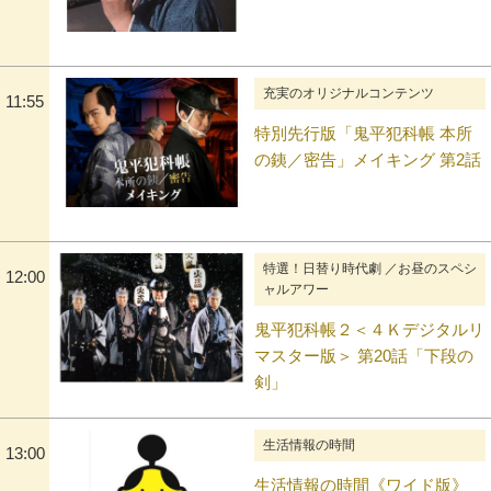
充実のオリジナルコンテンツ
11:55
特別先行版「鬼平犯科帳 本所
の銕／密告」メイキング 第2話
特選！日替り時代劇 ／お昼のスペシ
12:00
ャルアワー
鬼平犯科帳２＜４Ｋデジタルリ
マスター版＞ 第20話「下段の
剣」
生活情報の時間
13:00
生活情報の時間《ワイド版》