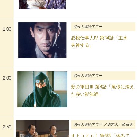
深夜の連続アワー
1:00
必殺仕事人Ⅳ 第34話「主水
失神する」
深夜の連続アワー
2:00
影の軍団Ⅲ 第4話「尾張に消え
た赤い影法師」
深夜の連続アワー ／週末の一挙放送
2:50
オトコマエ！ 第6話「休みて