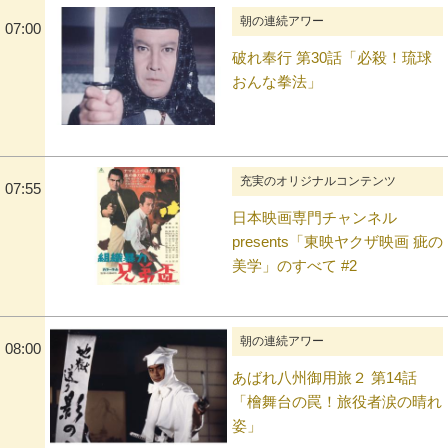
朝の連続アワー
07:00
破れ奉行 第30話「必殺！琉球
おんな拳法」
充実のオリジナルコンテンツ
07:55
日本映画専門チャンネル
presents「東映ヤクザ映画 疵の
美学」のすべて #2
朝の連続アワー
08:00
あばれ八州御用旅２ 第14話
「檜舞台の罠！旅役者涙の晴れ
姿」