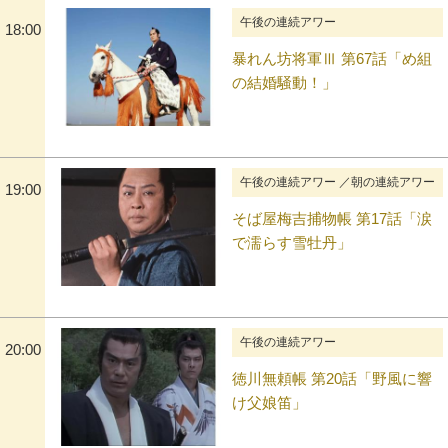
午後の連続アワー
18:00
暴れん坊将軍Ⅲ 第67話「め組
の結婚騒動！」
午後の連続アワー ／朝の連続アワー
19:00
そば屋梅吉捕物帳 第17話「涙
で濡らす雪牡丹」
午後の連続アワー
20:00
徳川無頼帳 第20話「野風に響
け父娘笛」