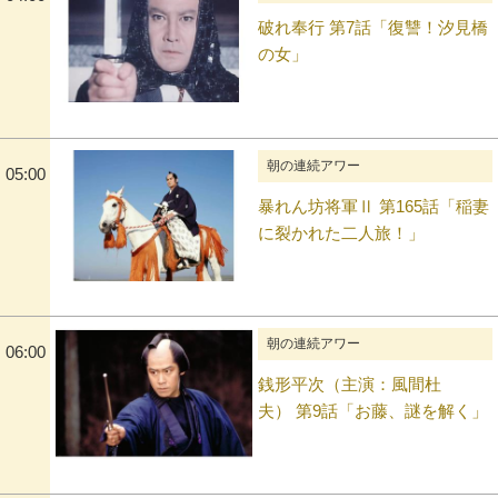
破れ奉行 第7話「復讐！汐見橋
の女」
朝の連続アワー
05:00
暴れん坊将軍Ⅱ 第165話「稲妻
に裂かれた二人旅！」
朝の連続アワー
06:00
銭形平次（主演：風間杜
夫） 第9話「お藤、謎を解く」