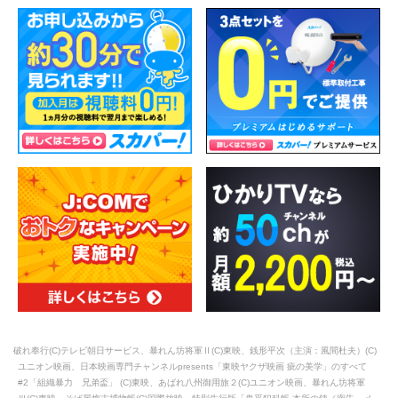
破れ奉行(C)テレビ朝日サービス、暴れん坊将軍Ⅱ(C)東映、銭形平次（主演：風間杜夫）(C)
ユニオン映画、日本映画専門チャンネルpresents「東映ヤクザ映画 疵の美学」のすべて
#2「組織暴力 兄弟盃」 (C)東映、あばれ八州御用旅２(C)ユニオン映画、暴れん坊将軍