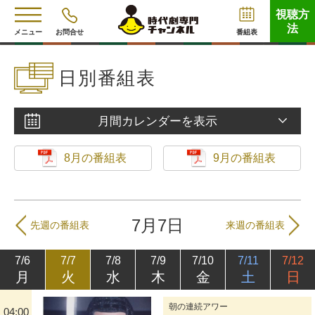
視聴方
法
メニュー
お問合せ
番組表
日別番組表
月間カレンダーを表示
8月の番組表
9月の番組表
7月7日
先週の番組表
来週の番組表
7/6
7/7
7/8
7/9
7/10
7/11
7/12
月
火
水
木
金
土
日
朝の連続アワー
04:00