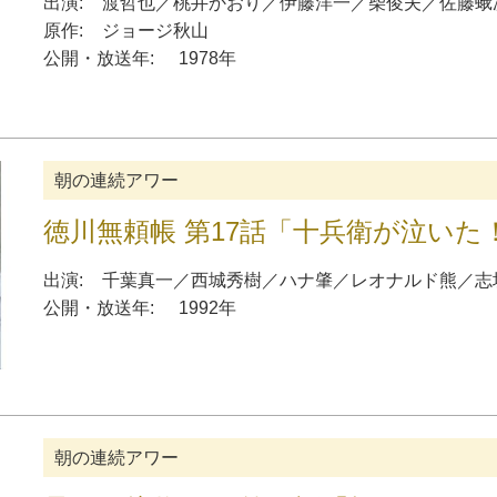
出演:
渡哲也
／
桃井かおり
／
伊藤洋一
／
柴俊夫
／
佐藤蛾
原作:
ジョージ秋山
公開・放送年:
1978年
朝の連続アワー
徳川無頼帳 第17話「十兵衛が泣いた
出演:
千葉真一
／
西城秀樹
／
ハナ肇
／
レオナルド熊
／
志
公開・放送年:
1992年
朝の連続アワー