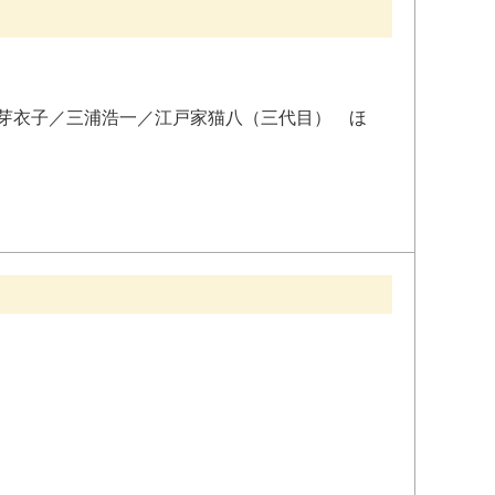
芽衣子
／
三浦浩一
／
江戸家猫八
（
三代目
）
ほ