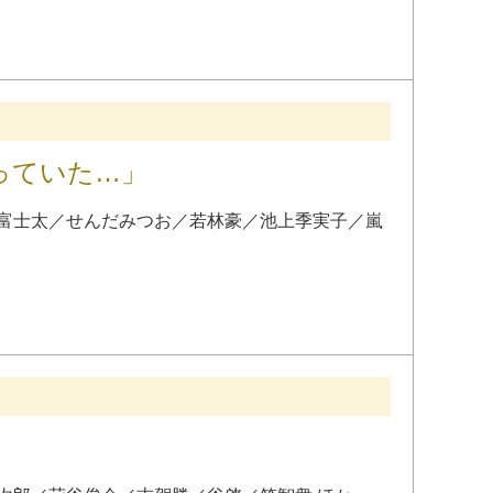
っていた…」
富士太
／
せんだみつお
／
若林豪
／
池上季実子
／
嵐