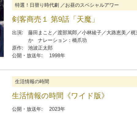
特選！日替り時代劇 ／お昼のスペシャルアワー
剣客商売１ 第9話「天魔」
出演:
藤田まこと
／
渡部篤郎
／
小林綾子
／
大路恵美
／
梶
か
ナレーション
：
橋爪功
原作:
池波正太郎
公開・放送年:
1998年
生活情報の時間
生活情報の時間《ワイド版》
公開・放送年:
2023年