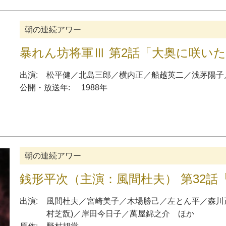
朝の連続アワー
暴れん坊将軍Ⅲ 第2話「大奥に咲い
出演:
松平健
／
北島三郎
／
横内正
／
船越英二
／
浅茅陽子
公開・放送年:
1988年
朝の連続アワー
銭形平次（主演：風間杜夫） 第32
出演:
風間杜夫
／
宮崎美子
／
木場勝己
／
左とん平
／
森川
村芝翫
)
／
岸田今日子
／
萬屋錦之介
ほか