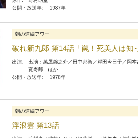
原作:
野村胡堂
公開・放送年:
1987年
朝の連続アワー
破れ新九郎 第14話「罠！死美人は知
出演:
出演
：
萬屋錦之介
／
田中邦衛
／
岸田今日子
／
岡本
寛寿郎
ほか
公開・放送年:
1978年
朝の連続アワー
浮浪雲 第13話