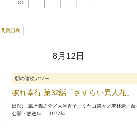
31
週間番組表
8月12日
朝の連続アワー
破れ奉行 第32話「さすらい異人花」
出演:
萬屋錦之介
／
大谷直子
／
ミヤコ蝶々
／
若林豪
／
藤
公開・放送年:
1977年