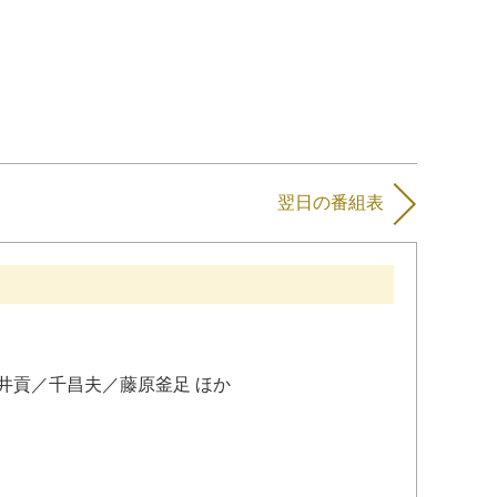
翌日の番組表
井貢
／
千昌夫
／
藤原釜足
ほか