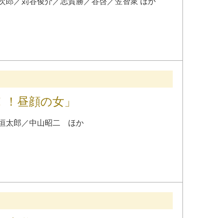
次郎
／
苅谷俊介
／
志賀勝
／
谷啓
／
笠智衆
ほか
！！昼顔の女」
垣太郎
／
中山昭二
ほか