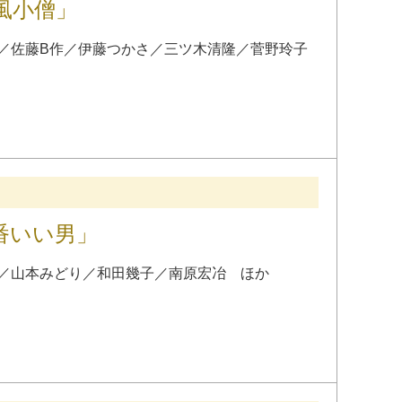
風小僧」
／
佐藤B作
／
伊藤つかさ
／
三ツ木清隆
／
菅野玲子
番いい男」
／
山本みどり
／
和田幾子
／
南原宏冶
ほか