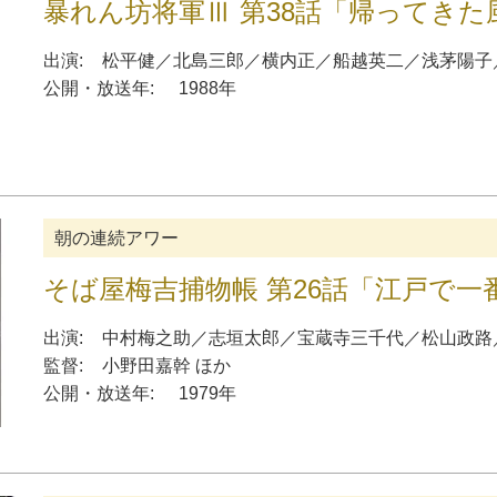
暴れん坊将軍Ⅲ 第38話「帰ってきた
出演:
松平健
／
北島三郎
／
横内正
／
船越英二
／
浅茅陽子
公開・放送年:
1988年
朝の連続アワー
そば屋梅吉捕物帳 第26話「江戸で一
出演:
中村梅之助
／
志垣太郎
／
宝蔵寺三千代
／
松山政路
監督:
小野田嘉幹
ほか
公開・放送年:
1979年