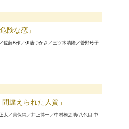
た危険な恋」
／
佐藤B作
／
伊藤つかさ
／
三ツ木清隆
／
菅野玲子
話「間違えられた人質」
正太
／
美保純
／
井上博一
／
中村橋之助
(
八代目
中