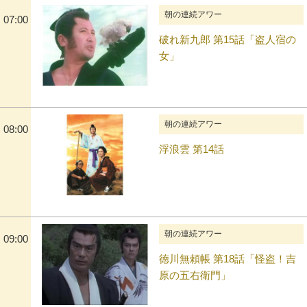
朝の連続アワー
07:00
破れ新九郎 第15話「盗人宿の
女」
朝の連続アワー
08:00
浮浪雲 第14話
朝の連続アワー
09:00
徳川無頼帳 第18話「怪盗！吉
原の五右衛門」