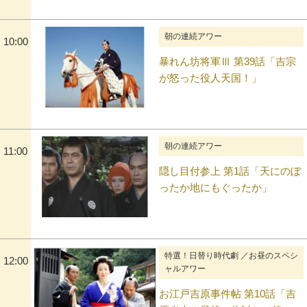
朝の連続アワー
10:00
暴れん坊将軍Ⅲ 第39話「吉宗
が怒った役人天国！」
朝の連続アワー
11:00
隠し目付参上 第1話「天にのぼ
ったか地にもぐったか」
特選！日替り時代劇 ／お昼のスペシ
12:00
ャルアワー
お江戸吉原事件帖 第10話「吉