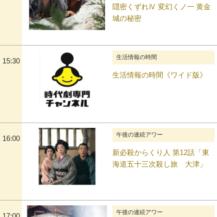
隠密くずれⅣ 変幻くノ一 黄金
城の秘密
生活情報の時間
15:30
生活情報の時間《ワイド版》
午後の連続アワー
16:00
新必殺からくり人 第12話「東
海道五十三次殺し旅 大津」
午後の連続アワー
17:00