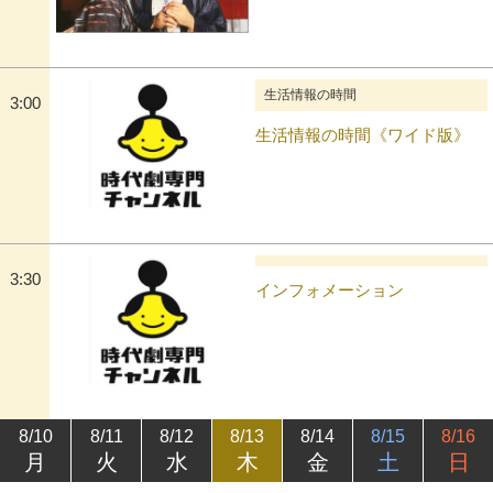
生活情報の時間
3:00
生活情報の時間《ワイド版》
3:30
インフォメーション
8/10
8/11
8/12
8/13
8/14
8/15
8/16
月
火
水
木
金
土
日