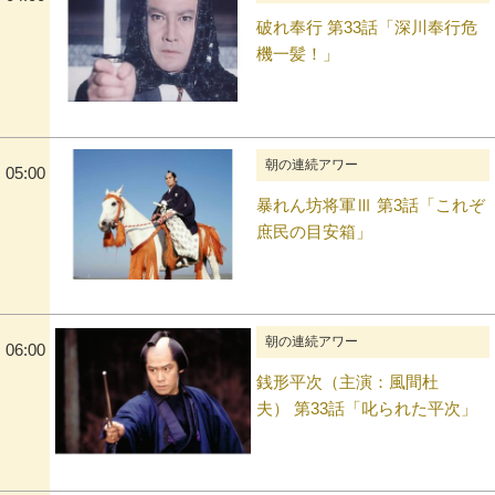
破れ奉行 第33話「深川奉行危
機一髪！」
朝の連続アワー
05:00
暴れん坊将軍Ⅲ 第3話「これぞ
庶民の目安箱」
朝の連続アワー
06:00
銭形平次（主演：風間杜
夫） 第33話「叱られた平次」