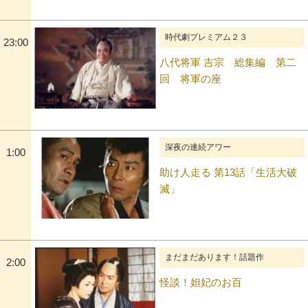
時代劇プレミアム２３
23:00
八代将軍 吉宗 総集編 第二
回 将軍の座
深夜の連続アワー
1:00
助け人走る 第13話「生活大破
滅」
まだまだあります！話題作
2:00
怪談！妲妃のお百