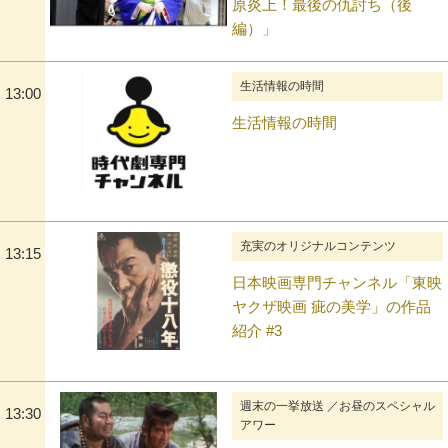
原炎上！最後の仇討ち（後
編）」
生活情報の時間
13:00
生活情報の時間
充実のオリジナルコンテンツ
13:15
日本映画専門チャンネル「東映
ヤクザ映画 疵の美学」の作品
紹介 #3
週末の一挙放送 ／お昼のスペシャル
13:30
アワー