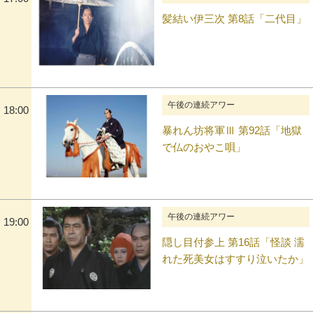
髪結い伊三次 第8話「二代目」
午後の連続アワー
18:00
暴れん坊将軍Ⅲ 第92話「地獄
で仏のおやこ唄」
午後の連続アワー
19:00
隠し目付参上 第16話「怪談 濡
れた死美女はすすり泣いたか」