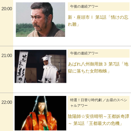
午後の連続アワー
20:00
新・座頭市Ⅰ 第1話「情けの忘
れ雛」
午後の連続アワー
21:00
あばれ八州御用旅３ 第7話「地
獄に落ちた女郎蜘蛛」
特選！日替り時代劇 ／お昼のスペシ
22:00
ャルアワー
陰陽師☆安倍晴明～王都妖奇譚
～ 第1話「王都最大の危機」