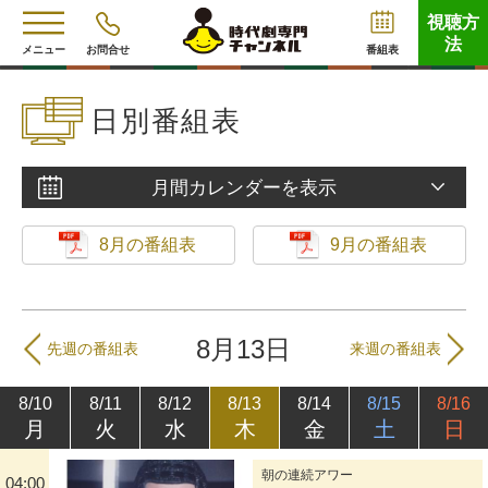
視聴方
法
メニュー
お問合せ
番組表
日別番組表
月間カレンダーを表示
8月の番組表
9月の番組表
8月13日
先週の番組表
来週の番組表
8/10
8/11
8/12
8/13
8/14
8/15
8/16
月
火
水
木
金
土
日
朝の連続アワー
04:00