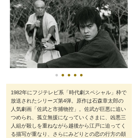
1982年にフジテレビ系「時代劇スペシャル」枠で
放送されたシリーズ第4弾。原作は石森章太郎の
人気劇画「佐武と市捕物控」。佐武が巨悪に追い
つめられ、孤立無援になっていくさまに、凶悪三
人組が殺しを重ねながら越後から江戸に迫ってく
る描写が重なり、さらにみどりとの恋の行方の顛