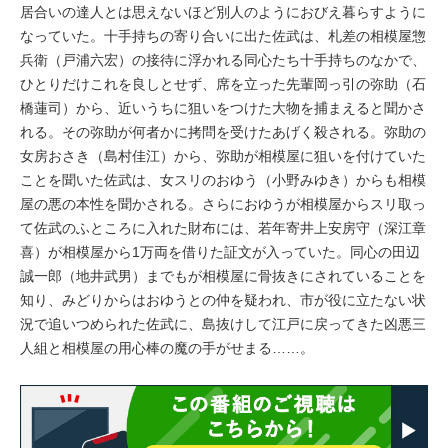
居合いの達人とは思えないほど別人のようにおびえ暮らすように
なっていた。十手持ちの寄り合いに出た佐武は、札差の相模屋惣
兵衛（戸浦六宏）の接待に浮かれる同心たち十手持ちのなかで、
ひとりだけこれを良しとせず、席を立った先輩岡っ引の弥助（石
橋蓮司）から、近いうちに狙いをつけた大物を捕まえると聞かさ
れる。その弥助が何者かに拷問を受けたあげく殺される。弥助の
女房おさき（島村佳江）から、弥助が相模屋に狙いを付けていた
ことを聞いた佐武は、女スリのおゆう（小野みゆき）からも相模
屋の悪の本性を聞かされる。さらにおゆうが相模屋からスリ取っ
て佐武のふところに入れた財布には、若年寄井上安房守（深江章
喜）が相模屋から1万両を借りた証文が入っていた。同心の田辺
誠一郎（地井武男）までもが相模屋に骨抜きにされていることを
知り、みどりからはおゆうとの仲を疑われ、市が役に立たない状
況で追いつめられた佐武に、島抜けして江戸に戻ってきた凶悪三
人組と相模屋の用心棒の魔の手がせまる……。