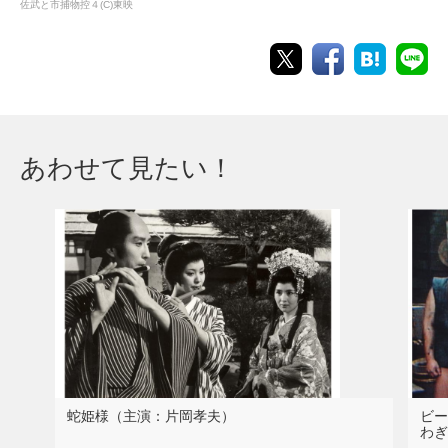
佐武と市捕物控４(C)東映
あわせて見たい！
蛇姫様（主演：片岡孝夫）
ビー
わぎ