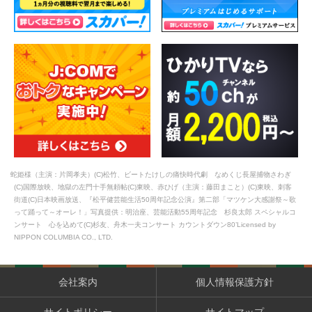
蛇姫様（主演：片岡孝夫）(C)松竹、ビートたけしの痛快時代劇 なめくじ長屋捕物さわぎ
(C)国際放映、地獄の左門十手無頼帖(C)東映、赤ひげ（主演：藤田まこと）(C)東映、刺客
街道(C)日本映画放送、『松平健芸能生活50周年記念公演』第二部「マツケン大感謝祭～歌
って踊って～オーレ！」写真提供：明治座、芸能活動55周年記念 杉良太郎 スペシャルコ
ンサート 心を込めて(C)杉友、舟木一夫コンサート カウントダウン80’Licensed by
NIPPON COLUMBIA CO., LTD.
会社案内
個人情報保護方針