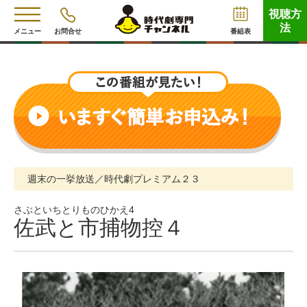
視聴方
法
メニュー
お問合せ
番組表
週末の一挙放送／時代劇プレミアム２３
さぶといちとりものひかえ4
佐武と市捕物控４