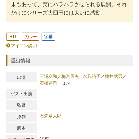
末もあって、実にハラハラさせられる展開。それ
だけにシリーズ大団円には大いに感動。
アイコン説明
番組情報
三浦友和
／
梅宮辰夫
／
名取裕子
／
地井武男
／
出演
石橋蓮司
ほか
ゲスト出演
監督
石森章太郎
原作
脚本
1982