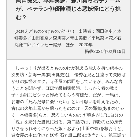
岡田健史、本郷奏多、森川葵ら若手チーム
が、ベテラン俳優陣演じる悪妖怪にどう挑
む？
(おおえどもののけものがたり ) 出演者：岡田健史／本
郷奏多／山田杏奈／森川葵／青山美郷／平尾菜々花／石
丸謙二郎／イッセー尾形 ほか 2020年
掲載2021年02月19日
しゃっくりが出るともののけが見える能力を持つ旗本の
次男坊・新海一馬(岡田健史)は、優秀な兄とは違って失敗ば
かりの妖怪オタク。寺子屋の師匠をしているが、みんな言
うことを聞かず、ほぼ学級崩壊状態。しっかり者の教え
子・お雛にビシッと締めてもらう有様だ。だが、一馬は、
お雛の「死んだ母に会いたい」という願いを叶えるため、
古代の火焔土器から蘇ったもののけ・天の邪鬼(あまのじゃ
く・本郷奏多)らと、恐ろしいもののけ"魂さがし"に自分の
「魂」を賭けた勝負に出る。第二話では、詐欺のため身売
りさせられそうになった娘・およう(山田杏奈)を救おうと、
遊女屋の主に化けた妖怪(石丸謙二郎)に体当たり。第三話で