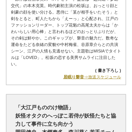
交代」の本木克英。時代劇初主演の松坂は、おっとり顔と
剣豪の顔を使い分ける。悪侍に「某が相手をいたそう」と
剣をとると、町人たちから「えーっ」と心配され、江戸の
ファッションリーダー、トップ花魁の高尾太夫からは「か
わいらしい用心棒」と言われるほどのおっとりぶりだが、
その剣は鮮やか。このギャップが、磐音の魅力だ。数奇な
運命をたどる奈緒の変貌や中村梅雀、谷原章介らとの共演
シーン、江戸の人情も見逃せない。主題歌はMISIAでタイト
ルは「LOVED」。松坂の恋する美男サムライに注目した
い。
( 書き下ろし )
居眠り磐音
⇒放送スケジュール
「大江戸もののけ物語」
妖怪オタクのへっぽこ若侍が妖怪たちと協
力して事件に立ち向かう