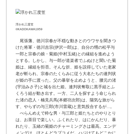
浮かれ三度笠
©KADOKAWA1959
尾張藩、徳川宗春が不穏な動きとのウワサを聞きつ
けた将軍・徳川吉宗(伊沢一郎)は、自分の甥の松平与
一郎と宗春の娘・菊姫(中村玉緒)との縁組を進めよう
とする。しかし、与一郎が道楽者でふぬけと聞いた菊
姫は、縁組を拒否。そんな折、姫を説得していた老家
老が斬られ、宗春のたくらみに従う大名たちの連判状
が姫の手に渡った。父の暴挙を止めようと、腰元の渚
(宇治みさ子)と城を出た姫。連判状奪取に黒手組とふ
くろう組が動き出す。一方、二人を探すよう命じられ
た渚の恋人・楠見兵馬(本郷功次郎)は、陽気な旅がら
す、やらずの与三郎(市川雷蔵)と意気投合するが...。
べらんめえで粋な男・与三郎と姫たちとのやりとり
は、お茶目で楽しい。ふくれたり、はにかんだり、暴
れたり、玉緒の菊姫のチャーミングさは最高。エンデ
ィングは、ほとんどラブコメだ。ハジけてもどこかに