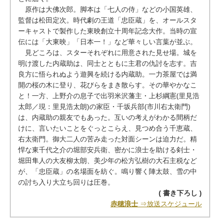
原作は大佛次郎。脚本は「七人の侍」などの小国英雄、
監督は松田定次。時代劇の王道「忠臣蔵」を、オールスタ
ーキャストで製作した東映創立十周年記念大作。当時の宣
伝には「大東映」「日本一！」など華々しい言葉が並ぶ。
見どころは、スターそれぞれに用意された見せ場。城を
明け渡した内蔵助は、同士とともに主君の仇討を志す。吉
良方に悟られぬよう遊興を続ける内蔵助。一力茶屋では満
開の桜の木に登り、花びらをまき散らす。その華やかなこ
と！一方、上野介の息子で出羽米沢藩主・上杉綱憲(里見浩
太郎／現：里見浩太朗)の家臣・千坂兵部(市川右太衛門)
は、内蔵助の親友でもあった。互いの考えがわかる間柄だ
けに、言いたいことをぐっとこらえ、見つめ合う千恵蔵、
右太衛門。御大二人の苦み走った対面シーンは迫力だ。精
悍な東千代之介の堀部安兵衛、密かに浪士を助ける剣士・
堀田隼人の大友柳太朗、美少年の松方弘樹の大石主税など
が、「忠臣蔵」の名場面を紡ぐ。鳴り響く陣太鼓、雪の中
の討ち入り大立ち回りは圧巻。
( 書き下ろし )
赤穂浪士
⇒放送スケジュール