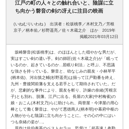
江戸の町の人々との触れ合いと、陰謀に立
ち向かう磐音の剣の冴えに注目の映画
(いねむりいわね ) 出演者：松坂桃李／木村文乃／芳根
京子／柄本佑／杉野遥亮／佐々木蔵之介 ほか 2019年
掲載2021年03月12日
坂崎磐音(松坂桃李)は、のほほんとした穏やかな男だが、
実はすごい剣の遣い手。剣の師匠(佐々木蔵之介)が「眠って
いるのか、起きているのか...居眠り剣法」と呼ぶ、不思議
な強さを持っている。磐音と、幼なじみの親友・小林琴平
(柄本佑)、河出慎之輔(杉野遥亮)は揃って江戸勤番を終え、
九州・豊後関前藩を支える若手として期待されていた。だ
が、悲劇的な事件により、親友を斬り、許嫁の奈緒(芳根京
子)とも別れ、脱藩。江戸に出る。長屋の大家(中村梅雀)の
娘・おこん(木村文乃)らに助けられ、両替屋・今津屋の用心
棒として働く磐音は、やがて悪徳商人(柄本明)や幕府中枢の
人物がからむ陰謀に立ち向かうことに。その心の中にはい
つも奈緒の姿が...。
原作は佐伯泰英のベストセラー。監督は「超高速！参勤