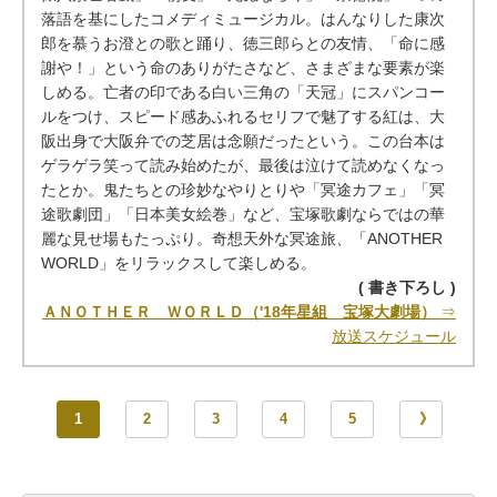
落語を基にしたコメディミュージカル。はんなりした康次
郎を慕うお澄との歌と踊り、徳三郎らとの友情、「命に感
謝や！」という命のありがたさなど、さまざまな要素が楽
しめる。亡者の印である白い三角の「天冠」にスパンコー
ルをつけ、スピード感あふれるセリフで魅了する紅は、大
阪出身で大阪弁での芝居は念願だったという。この台本は
ゲラゲラ笑って読み始めたが、最後は泣けて読めなくなっ
たとか。鬼たちとの珍妙なやりとりや「冥途カフェ」「冥
途歌劇団」「日本美女絵巻」など、宝塚歌劇ならではの華
麗な見せ場もたっぷり。奇想天外な冥途旅、「ANOTHER
WORLD」をリラックスして楽しめる。
( 書き下ろし )
ＡＮＯＴＨＥＲ ＷＯＲＬＤ（'18年星組 宝塚大劇場）
⇒
放送スケジュール
1
2
3
4
5
》