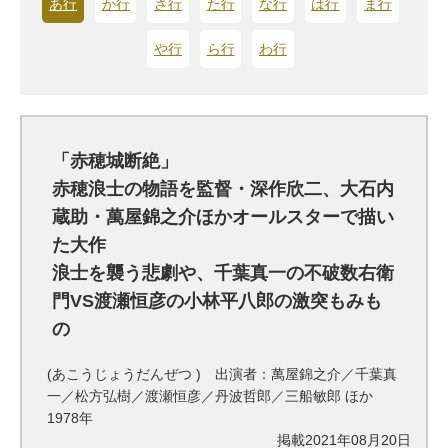
あ行
か行
さ行
た行
な行
は行
ま行
や行
ら行
わ行
「赤穂城断絶」
赤穂浪士の物語を監督・深作欣二、大石内
蔵助・萬屋錦之介ほかオールスターで描い
た大作
浪士を襲う悲劇や、千葉真一の不破数右衛
門VS渡瀬恒彦の小林平八郎の激突もみも
の
(あこうじょうだんぜつ ) 出演者：萬屋錦之介／千葉真
一／松方弘樹／渡瀬恒彦／丹波哲郎／三船敏郎 ほか
1978年
掲載2021年08月20日