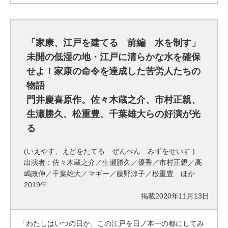
「家康、江戸を建てる 前編 水を制す」
未開の低湿の地・江戸に清らかな水を確保
せよ！家康の命令を達成した苦労人たちの
物語
門井慶喜原作。佐々木蔵之介、市村正親、
生瀬勝久、松重豊、千葉雄大らの好演が光
る
(いえやす、えどをたてる ぜんぺん みずをせいす )
出演者：佐々木蔵之介／生瀬勝久／優香／市村正親／高
嶋政伸／千葉雄大／マギー／藤野涼子／松重豊 ほか
2019年
掲載2020年11月13日
「わたしはいつの日か、この江戸を日ノ本一の都にしてみ