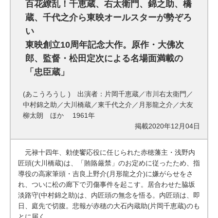
百花繚乱！千恵蔵、右太衛門、錦之助、橋
蔵、千代之介ら東映オールスターが勢ぞろ
い
東映創立10周年記念大作。原作・大佛次
郎、監督・松田定次による名場面満載の
「忠臣蔵」
(あこうろうし ) 出演者：片岡千恵蔵／市川右太衛門／
中村錦之助／大川橋蔵／東千代之介／月形龍之介／大友
柳太朗 ほか 1961年
掲載2020年12月04日
元禄十四年、勅使饗応役に任じられた赤穂藩主・浅野内
匠頭(大川橋蔵)は、「賄賂厳禁」のお定めに従ったため、指
導役の高家筆頭・吉良上野介(月形龍之介)に嫌がらせをさ
れ、ついに松の廊下で刃傷事件を起こす。居合わせた脇坂
淡路守(中村錦之助)は、内匠頭の無念を悟る。内匠頭は、即
日、庭先で切腹。悲報が赤穂の大石内蔵助(片岡千恵蔵)のも
とに届く。