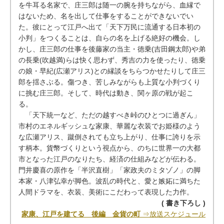
を牛耳る名家で、庄三郎は随一の腕を持ちながら、血縁で
はないため、名を出して仕事をすることができないでい
た。彼にとって江戸へ出て「天下万民に流通する日本初の
小判」をつくることは、自らの名を上げる絶好の機会。し
かし、庄三郎の仕事を後藤家の当主・徳乗(吉田鋼太郎)や弟
の長乗(吹越満)らは快く思わず、秀吉の力を使ったり、徳乗
の娘・早紀(広瀬アリス)との縁談をちらつかせたりして庄三
郎を揺さぶる。傷つき、苦しみながらも上質な小判づくり
に挑む庄三郎。そして、時代は動き、関ヶ原の戦が起こ
る。
「天下統一など、ただの越すべき峠のひとつに過ぎん」
市村のエネルギッシュな家康、華麗な衣装でお姫様のよう
な広瀬アリス、蹴倒されても立ち上がり、仕事に誇りを示
す柄本。貨幣づくりという視点から、のちに世界一の大都
市となった江戸のなりたち、経済の仕組みなどが伝わる。
門井慶喜の原作を「半沢直樹」「家政夫のミタゾノ」の脚
本家・八津弘幸が脚色。波乱の時代と、愛と嫉妬に満ちた
人間ドラマを、衣装、美術にこだわって表現した力作。
( 書き下ろし )
家康、江戸を建てる 後編 金貨の町
⇒放送スケジュール