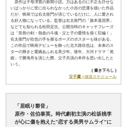
原作は子母澤寛の新聞小説。力はあるのに不正を許せな
いばっかりに世に出られなかった小吉の悲運を描いた作品
だが、映画では右太衛門が演じているだけに、人に愛され
る好人物になっている。監督は右太衛門の「旗本退屈男」
などでも知られる松田定次。公開当時のキャッチフレーズ
は「気骨の剣・熱血の斗魂・父と子の愛情を描く巨編！」
右太衛門が欣也の手を握るポーズのポスターも味がある。
この作品で映画デビューを飾った北大路欣也は、未来のス
ターの輝きと愛嬌あふれる美少年。後年、大河ドラマ「篤
姫」で勝海舟を演じた際、父子共演の本作を思い出したと
いう。
( 書き下ろし )
父子鷹
⇒放送スケジュール
「居眠り磐音」
原作・佐伯泰英。時代劇初主演の松坂桃李
が心に傷を抱えた"恋する美男サムライ"に