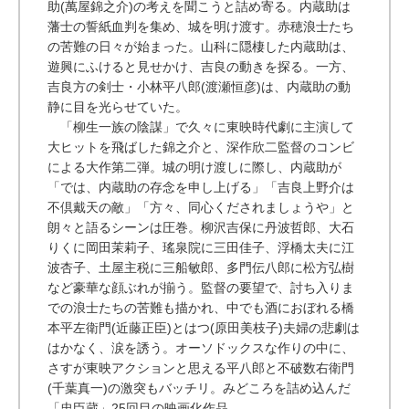
助(萬屋錦之介)の考えを聞こうと詰め寄る。内蔵助は
藩士の誓紙血判を集め、城を明け渡す。赤穂浪士たち
の苦難の日々が始まった。山科に隠棲した内蔵助は、
遊興にふけると見せかけ、吉良の動きを探る。一方、
吉良方の剣士・小林平八郎(渡瀬恒彦)は、内蔵助の動
静に目を光らせていた。
「柳生一族の陰謀」で久々に東映時代劇に主演して
大ヒットを飛ばした錦之介と、深作欣二監督のコンビ
による大作第二弾。城の明け渡しに際し、内蔵助が
「では、内蔵助の存念を申し上げる」「吉良上野介は
不倶戴天の敵」「方々、同心くだされましょうや」と
朗々と語るシーンは圧巻。柳沢吉保に丹波哲郎、大石
りくに岡田茉莉子、瑤泉院に三田佳子、浮橋太夫に江
波杏子、土屋主税に三船敏郎、多門伝八郎に松方弘樹
など豪華な顔ぶれが揃う。監督の要望で、討ち入りま
での浪士たちの苦難も描かれ、中でも酒におぼれる橋
本平左衛門(近藤正臣)とはつ(原田美枝子)夫婦の悲劇は
はかなく、涙を誘う。オーソドックスな作りの中に、
さすが東映アクションと思える平八郎と不破数右衛門
(千葉真一)の激突もバッチリ。みどころを詰め込んだ
「忠臣蔵」25回目の映画化作品。