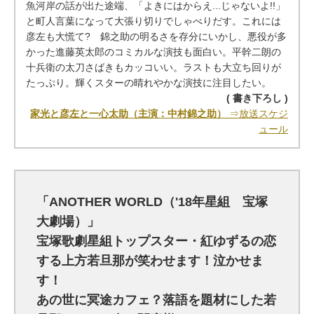
魚河岸の話が出た途端、「よきにはからえ...じゃないよ!!」
と町人言葉になって大張り切りでしゃべりだす。これには
彦左も大慌て? 錦之助の明るさを存分にいかし、悪役が多
かった進藤英太郎のコミカルな演技も面白い。平幹二朗の
十兵衛の太刀さばきもカッコいい。ラストも大立ち回りが
たっぷり。輝くスターの晴れやかな演技に注目したい。
( 書き下ろし )
家光と彦左と一心太助（主演：中村錦之助）
⇒放送スケジ
ュール
「ANOTHER WORLD（'18年星組 宝塚
大劇場）」
宝塚歌劇星組トップスター・紅ゆずるの恋
する上方若旦那が笑わせます！泣かせま
す！
あの世に冥途カフェ？落語を題材にした若