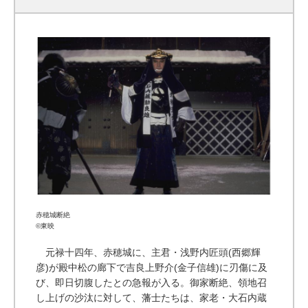
赤穂城断絶
©東映
元禄十四年、赤穂城に、主君・浅野内匠頭(西郷輝
彦)が殿中松の廊下で吉良上野介(金子信雄)に刃傷に及
び、即日切腹したとの急報が入る。御家断絶、領地召
し上げの沙汰に対して、藩士たちは、家老・大石内蔵