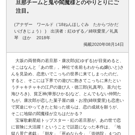
旦那チームと鬼や閻魔様とのやりとりにご
注目。
(アナザー ワールド（'18ねんほしぐみ たからづかだ
いげきじょう） ) 出演者：紅ゆずる／綺咲愛里／礼真
琴 ほか 2018年
掲載2020年08月14日
大坂の両替商の若旦那・康次郎(紅ゆずる)が目覚めると、
そこはなんと「あの世」。神社で名前もわからぬ嬢(いと)さ
んを見染め、恋患いでこっちの世界に来てしまったのだ。
すると、そこには下界での遊びに飽きてこっちに来たとい
うチャキチャキの江戸の遊び人・徳三郎(礼真琴)、喜六(七
海ひろき)、貧乏神(華形ひかる)など、とんでもない仲間た
ちが。康次郎が恋した菓子屋の娘・お澄(綺咲愛里)も恋患い
で冥途にやってきたと知った彼らは、恋の成就を願うが、
そこに地獄の閻魔様が立ちはだかる？
宝塚歌劇星組トップスター・紅の若旦那が、あの世で恋
に冒険に大活躍！ということで話題になった本作は、「地
獄八景亡者戯」「朝友」「死ぬなら今」「崇徳院」４つの