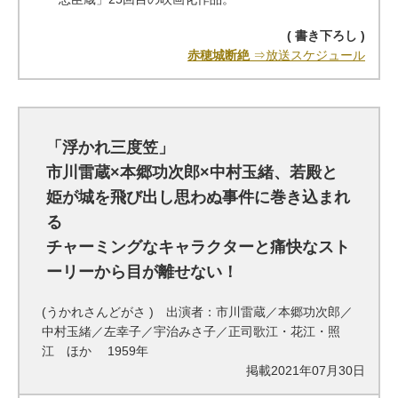
( 書き下ろし )
赤穂城断絶
⇒放送スケジュール
「浮かれ三度笠」
市川雷蔵×本郷功次郎×中村玉緒、若殿と
姫が城を飛び出し思わぬ事件に巻き込まれ
る
チャーミングなキャラクターと痛快なスト
ーリーから目が離せない！
(うかれさんどがさ ) 出演者：市川雷蔵／本郷功次郎／
中村玉緒／左幸子／宇治みさ子／正司歌江・花江・照
江 ほか 1959年
掲載2021年07月30日