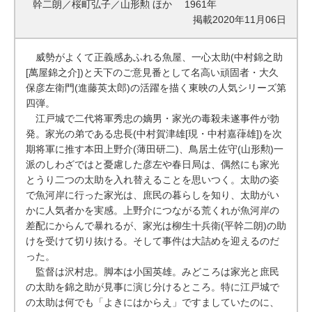
幹二朗／桜町弘子／山形勲 ほか 1961年
掲載2020年11月06日
威勢がよくて正義感あふれる魚屋、一心太助(中村錦之助
[萬屋錦之介])と天下のご意見番として名高い頑固者・大久
保彦左衛門(進藤英太郎)の活躍を描く東映の人気シリーズ第
四弾。
江戸城で二代将軍秀忠の嫡男・家光の毒殺未遂事件が勃
発。家光の弟である忠長(中村賀津雄[現・中村嘉葎雄])を次
期将軍に推す本田上野介(薄田研二)、鳥居土佐守(山形勲)一
派のしわざではと憂慮した彦左や春日局は、偶然にも家光
とうり二つの太助を入れ替えることを思いつく。太助の姿
で魚河岸に行った家光は、庶民の暮らしを知り、太助がい
かに人気者かを実感。上野介につながる荒くれが魚河岸の
差配にからんで暴れるが、家光は柳生十兵衛(平幹二朗)の助
けを受けて切り抜ける。そして事件は大詰めを迎えるのだ
った。
監督は沢村忠。脚本は小国英雄。みどころは家光と庶民
の太助を錦之助が見事に演じ分けるところ。特に江戸城で
の太助は何でも「よきにはからえ」ですましていたのに、