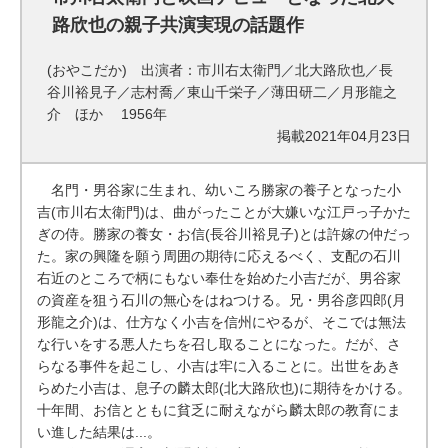
路欣也の親子共演実現の話題作
(おやこだか) 出演者：市川右太衛門／北大路欣也／長
谷川裕見子／志村喬／東山千栄子／薄田研二／月形龍之
介 ほか 1956年
掲載2021年04月23日
名門・男谷家に生まれ、幼いころ勝家の養子となった小
吉(市川右太衛門)は、曲がったことが大嫌いな江戸っ子かた
ぎの侍。勝家の養女・お信(長谷川裕見子)とは許嫁の仲だっ
た。家の興隆を願う周囲の期待に応えるべく、支配の石川
右近のところで柄にもない奉仕を始めた小吉だが、男谷家
の資産を狙う石川の無心をはねつける。兄・男谷彦四郎(月
形龍之介)は、仕方なく小吉を信州にやるが、そこでは無法
な行いをする悪人たちを召し取ることになった。だが、さ
らなる事件を起こし、小吉は牢に入ることに。出世をあき
らめた小吉は、息子の麟太郎(北大路欣也)に期待をかける。
十年間、お信とともに貧乏に耐えながら麟太郎の教育にま
い進した結果は...。