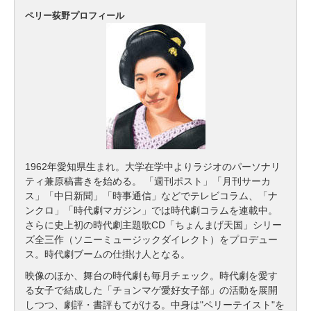
ペリー荻野プロフィール
1962年愛知県生まれ。大学在学中よりラジオのパーソナリ
ティ兼原稿書きを始める。 「週刊ポスト」「月刊サーカ
ス」「中日新聞」「時事通信」などでテレビコラム、「ナ
ンクロ」「時代劇マガジン」では時代劇コラムを連載中。
さらに史上初の時代劇主題歌CD「ちょんまげ天国」シリー
ズ全三作（ソニーミュージックダイレクト）をプロデュー
ス。時代劇ブームの仕掛け人となる。
映像のほか、舞台の時代劇も毎月チェック。時代劇を愛す
る女子で結成した「チョンマゲ愛好女子部」の活動を展開
しつつ、劇評・書評もてがける。中身は"ペリーテイスト"を