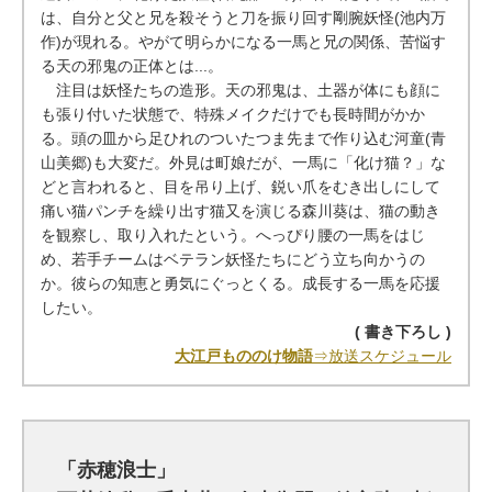
は、自分と父と兄を殺そうと刀を振り回す剛腕妖怪(池内万
作)が現れる。やがて明らかになる一馬と兄の関係、苦悩す
る天の邪鬼の正体とは...。
注目は妖怪たちの造形。天の邪鬼は、土器が体にも顔に
も張り付いた状態で、特殊メイクだけでも長時間がかか
る。頭の皿から足ひれのついたつま先まで作り込む河童(青
山美郷)も大変だ。外見は町娘だが、一馬に「化け猫？」な
どと言われると、目を吊り上げ、鋭い爪をむき出しにして
痛い猫パンチを繰り出す猫又を演じる森川葵は、猫の動き
を観察し、取り入れたという。へっぴり腰の一馬をはじ
め、若手チームはベテラン妖怪たちにどう立ち向かうの
か。彼らの知恵と勇気にぐっとくる。成長する一馬を応援
したい。
( 書き下ろし )
大江戸もののけ物語
⇒放送スケジュール
「赤穂浪士」