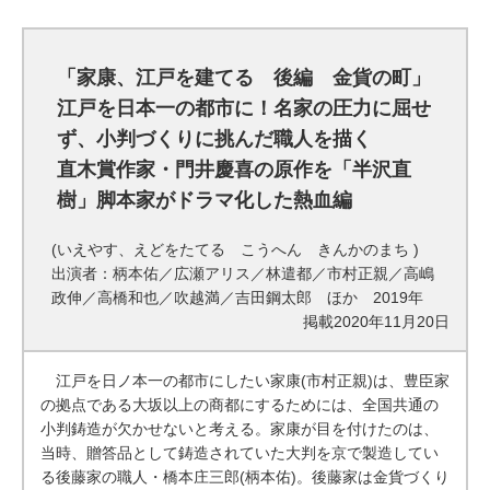
「家康、江戸を建てる 後編 金貨の町」
江戸を日本一の都市に！名家の圧力に屈せ
ず、小判づくりに挑んだ職人を描く
直木賞作家・門井慶喜の原作を「半沢直
樹」脚本家がドラマ化した熱血編
(いえやす、えどをたてる こうへん きんかのまち )
出演者：柄本佑／広瀬アリス／林遣都／市村正親／高嶋
政伸／高橋和也／吹越満／吉田鋼太郎 ほか 2019年
掲載2020年11月20日
江戸を日ノ本一の都市にしたい家康(市村正親)は、豊臣家
の拠点である大坂以上の商都にするためには、全国共通の
小判鋳造が欠かせないと考える。家康が目を付けたのは、
当時、贈答品として鋳造されていた大判を京で製造してい
る後藤家の職人・橋本庄三郎(柄本佑)。後藤家は金貨づくり