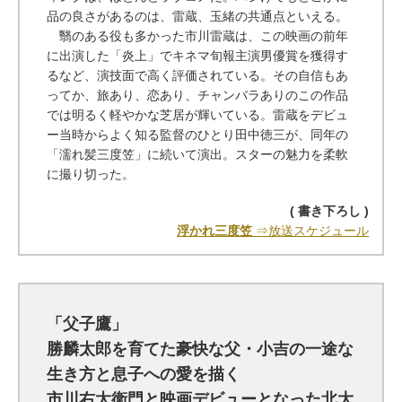
品の良さがあるのは、雷蔵、玉緒の共通点といえる。
翳のある役も多かった市川雷蔵は、この映画の前年
に出演した「炎上」でキネマ旬報主演男優賞を獲得す
るなど、演技面で高く評価されている。その自信もあ
ってか、旅あり、恋あり、チャンバラありのこの作品
では明るく軽やかな芝居が輝いている。雷蔵をデビュ
ー当時からよく知る監督のひとり田中徳三が、同年の
「濡れ髪三度笠」に続いて演出。スターの魅力を柔軟
に撮り切った。
( 書き下ろし )
浮かれ三度笠
⇒放送スケジュール
「父子鷹」
勝麟太郎を育てた豪快な父・小吉の一途な
生き方と息子への愛を描く
市川右太衛門と映画デビューとなった北大