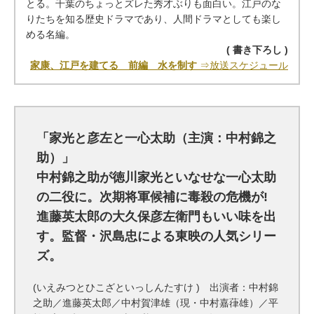
とる。千葉のちょっとズレた秀才ぶりも面白い。江戸のな
りたちを知る歴史ドラマであり、人間ドラマとしても楽し
める名編。
( 書き下ろし )
家康、江戸を建てる 前編 水を制す
⇒放送スケジュール
「家光と彦左と一心太助（主演：中村錦之
助）」
中村錦之助が徳川家光といなせな一心太助
の二役に。次期将軍候補に毒殺の危機が!
進藤英太郎の大久保彦左衛門もいい味を出
す。監督・沢島忠による東映の人気シリー
ズ。
(いえみつとひこざといっしんたすけ ) 出演者：中村錦
之助／進藤英太郎／中村賀津雄（現・中村嘉葎雄）／平