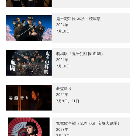
鬼平犯科帳 本所・桜屋敷
2024年
7月10日
劇場版「鬼平犯科帳 血闘」
2024年
7月10日
碁盤斬り
2024年
7月9日、21日
鴛鴦歌合戦（'23年花組 宝塚大劇場）
2023年