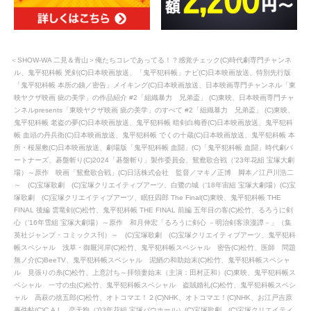
＜SHOW-WA 二見＆青山＞俺たちコレであってる！？感覚チェック(C)時代劇専門チャンネ
ル、鬼平犯科帳 兇剣(C)日本映画放送、「鬼平犯科帳」ナビ(C)日本映画放送、特別先行版
「鬼平犯科帳 本所の銕／密告」メイキング(C)日本映画放送、日本映画専門チャンネル「東
映ヤクザ映画 疵の美学」の作品紹介 #2「組織暴力 兄弟盃」 (C)東映、日本映画専門チャ
ンネルpresents「東映ヤクザ映画 疵の美学」のすべて #2「組織暴力 兄弟盃」 (C)東映、
鬼平犯科帳 老盗の夢(C)日本映画放送、鬼平犯科帳 暗剣白梅香(C)日本映画放送、鬼平犯科
帳 血頭の丹兵衛(C)日本映画放送、鬼平犯科帳 でくの十蔵(C)日本映画放送、鬼平犯科帳 本
所・桜屋敷(C)日本映画放送、劇場版「鬼平犯科帳 血闘」(C)「鬼平犯科帳 血闘」時代劇パ
ートナーズ、碁盤斬り(C)2024「碁盤斬り」製作委員会、鴛鴦歌合戦（'23年花組 宝塚大劇
場）～原作 映画「鴛鴦歌合戦」(C)日活株式会社 監督／マキノ正博 脚本／江戸川浩二
～ (C)宝塚歌劇 (C)宝塚クリエイティブアーツ、白鷺の城（'18年宙組 宝塚大劇場）(C)宝
塚歌劇 (C)宝塚クリエイティブアーツ、眠狂四郎 The Final(C)東映、鬼平犯科帳 THE
FINAL 後編 雲竜剣(C)松竹、鬼平犯科帳 THE FINAL 前編 五年目の客(C)松竹、るろうに剣
心（'16年雪組 宝塚大劇場）～原作 和月伸宏「るろうに剣心 －明治剣客浪漫譚－」（集
英社ジャンプ・コミックス刊）～ (C)宝塚歌劇 (C)宝塚クリエイティブアーツ、鬼平犯科
帳スペシャル 浅草・御厩河岸(C)松竹、鬼平犯科帳スペシャル 密告(C)松竹、医師 問題
無ノ介(C)BeeTV、鬼平犯科帳スペシャル 泥鰌の和助始末(C)松竹、鬼平犯科帳スペシャ
ル 見張りの糸(C)松竹、上意討ち～拝領妻始末（主演：田村正和）(C)東映、鬼平犯科帳ス
ペシャル 一寸の虫(C)松竹、鬼平犯科帳スペシャル 盗賊婚礼(C)松竹、鬼平犯科帳スペシ
ャル 高萩の捨五郎(C)松竹、オトコマエ！２(C)NHK、オトコマエ！(C)NHK、お江戸吉原
事件帖(C)C.A.L、恋天狗（'03年花組 宝塚バウホール）(C)宝塚歌劇 (C)宝塚クリエイティ