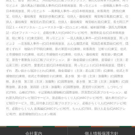
燃えて、散る 炎の剣士 沖田総司(C)三船プロダクション、暴れん坊将軍Ⅱ(C)東映、岡っ
引どぶ４ 謎の凧あげ連続殺人事件(C)日本映画放送、岡っ引どぶ６ ―折鶴殺人事件―(C)
日本映画放送、岡っ引どぶ５ ―風車殺人事件―(C)日本映画放送、剣客商売 誘拐(C)東
宝、仕掛人・藤枝梅安 梅安針供養(C)東宝、仕掛人・藤枝梅安 梅安晦日蕎麦(C)東宝、仕
掛人・藤枝梅安 梅安乱れ雲(C)東宝、仕掛人・藤枝梅安 梅安岐れ道(C)東宝、長七郎江戸
日記１＜４Kデジタル・ニューマスター版＞(C)ユニオン映画、秘剣揚羽蝶－源氏九郎颯爽
記－(C)オフィス・ヘンミ、必殺仕事人Ⅳ(C)ABCテレビ/松竹、無明剣走る(C)日本映画放
送、暁に斬る！(C)東北新社、岡っ引どぶ３ ―流人島殺人事件―(C)日本映画放送、岡っ引
どぶ２ ―京洛殺人事件―(C)日本映画放送、おんな霧隠才蔵 戦国忍者風雲録(C)松竹、隠
密くずれⅡ 地獄の子守唄(C)東映、影の軍団Ⅲ(C)東映、剣客商売 辻斬り(C)東宝、佐武
と市捕物控３(C)東映、佐武と市捕物控４(C)東映、仕掛人・藤枝梅安 梅安迷い箸(C)東
宝、新吾十番勝負３(C)三船プロダクション、新・御金蔵破り(C)東映、道場破り（主演：若
山富三郎）(C)松竹、愛妻武士道(C)日本映画放送、岡っ引どぶ１(C)日本映画放送、隠密く
ずれ 悪い奴から強請りとれ(C)東映、御金蔵破り（主演：若山富三郎）(C)東映、佐武と市
捕物控(C)東映、佐武と市捕物控２(C)東映、蒼き狼 第一部（主演：加藤剛）(C)国際放
映、蒼き狼 第三部（主演：加藤剛）(C)国際放映、蒼き狼 第二部（主演：加藤剛）(C)国
際放映、蒼き狼 第四部（主演：加藤剛）(C)国際放映、悪党狩り(C)松竹、しづやしづ
(C)TBS、山椿(C)TBS、そば屋梅吉捕物帳(C)国際放映、浮浪雲(C)石原プロモーション、破
れ新九郎(C)テレビ朝日サービス、新必殺からくり人(C)ABCテレビ/松竹、破れ奉行(C)テレ
ビ朝日サービス、隠し目付参上(C)三船プロダクション、必殺からくり人(C)ABCテレビ/松
竹、必殺からくり人 血風編(C)ABCテレビ/松竹、ちゃん(C)TBS、助け人走る(C)ABCテレ
ビ/松竹、姫君捕物控(C)ユニオン映画
会社案内
個人情報保護方針