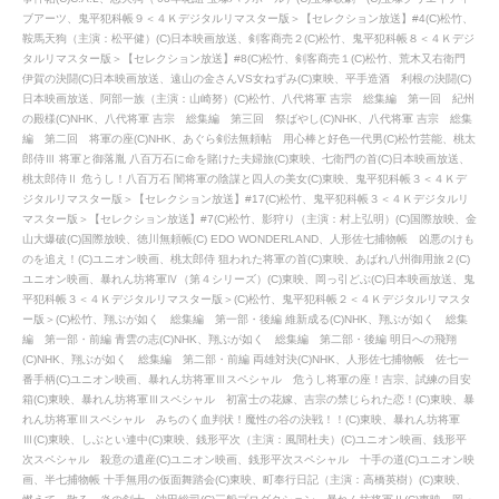
ブアーツ、鬼平犯科帳９＜４Ｋデジタルリマスター版＞【セレクション放送】#4(C)松竹、
鞍馬天狗（主演：松平健）(C)日本映画放送、剣客商売２(C)松竹、鬼平犯科帳８＜４Ｋデジ
タルリマスター版＞【セレクション放送】#8(C)松竹、剣客商売１(C)松竹、荒木又右衛門
伊賀の決闘(C)日本映画放送、遠山の金さんVS女ねずみ(C)東映、平手造酒 利根の決闘(C)
日本映画放送、阿部一族（主演：山崎努）(C)松竹、八代将軍 吉宗 総集編 第一回 紀州
の殿様(C)NHK、八代将軍 吉宗 総集編 第三回 祭ばやし(C)NHK、八代将軍 吉宗 総集
編 第二回 将軍の座(C)NHK、あぐら剣法無頼帖 用心棒と好色一代男(C)松竹芸能、桃太
郎侍Ⅲ 将軍と御落胤 八百万石に命を賭けた夫婦旅(C)東映、七衛門の首(C)日本映画放送、
桃太郎侍Ⅱ 危うし！八百万石 闇将軍の陰謀と四人の美女(C)東映、鬼平犯科帳３＜４Ｋデ
ジタルリマスター版＞【セレクション放送】#17(C)松竹、鬼平犯科帳３＜４Ｋデジタルリ
マスター版＞【セレクション放送】#7(C)松竹、影狩り（主演：村上弘明）(C)国際放映、金
山大爆破(C)国際放映、徳川無頼帳(C) EDO WONDERLAND、人形佐七捕物帳 凶悪のけも
のを追え！(C)ユニオン映画、桃太郎侍 狙われた将軍の首(C)東映、あばれ八州御用旅２(C)
ユニオン映画、暴れん坊将軍Ⅳ（第４シリーズ）(C)東映、岡っ引どぶ(C)日本映画放送、鬼
平犯科帳３＜４Ｋデジタルリマスター版＞(C)松竹、鬼平犯科帳２＜４Ｋデジタルリマスタ
ー版＞(C)松竹、翔ぶが如く 総集編 第一部・後編 維新成る(C)NHK、翔ぶが如く 総集
編 第一部・前編 青雲の志(C)NHK、翔ぶが如く 総集編 第二部・後編 明日への飛翔
(C)NHK、翔ぶが如く 総集編 第二部・前編 両雄対決(C)NHK、人形佐七捕物帳 佐七一
番手柄(C)ユニオン映画、暴れん坊将軍Ⅲスペシャル 危うし将軍の座！吉宗、試練の目安
箱(C)東映、暴れん坊将軍Ⅲスペシャル 初富士の花嫁、吉宗の禁じられた恋！(C)東映、暴
れん坊将軍Ⅲスペシャル みちのく血判状！魔性の谷の決戦！！(C)東映、暴れん坊将軍
Ⅲ(C)東映、しぶとい連中(C)東映、銭形平次（主演：風間杜夫）(C)ユニオン映画、銭形平
次スペシャル 殺意の遺産(C)ユニオン映画、銭形平次スペシャル 十手の道(C)ユニオン映
画、半七捕物帳 十手無用の仮面舞踏会(C)東映、町奉行日記（主演：高橋英樹）(C)東映、