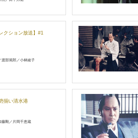
レクション放送】#1
／渡部篤郎／小林綾子
勢揃い清水港
加藤剛／片岡千恵蔵