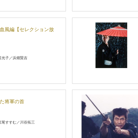
 血風編【セレクション放
笛光子／浜畑賢吉
れた将軍の首
宮尾すすむ／川谷拓三