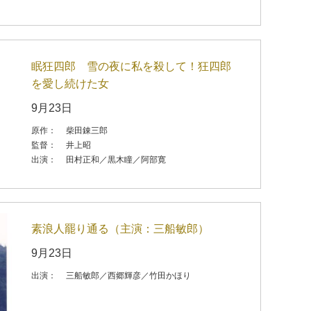
眠狂四郎 雪の夜に私を殺して！狂四郎
を愛し続けた女
9月23日
原作：
柴田錬三郎
監督：
井上昭
出演：
田村正和／黒木瞳／阿部寛
素浪人罷り通る（主演：三船敏郎）
9月23日
出演：
三船敏郎／西郷輝彦／竹田かほり