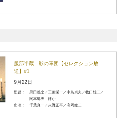
服部半蔵 影の軍団【セレクション放
送】#1
9月22日
監督：
黒田義之／工藤栄一／中島貞夫／牧口雄二／
関本郁夫 ほか
出演：
千葉真一／火野正平／高岡健二