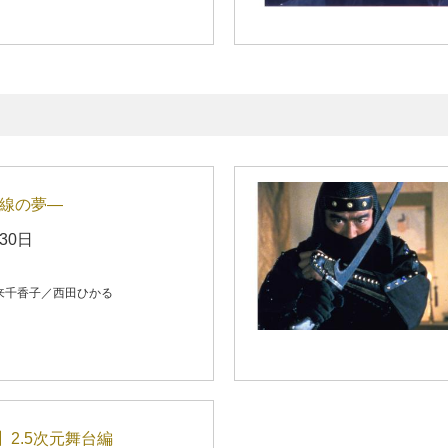
午線の夢―
30日
来千香子／西田ひかる
2.5次元舞台編