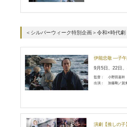
＜シルバーウィーク特別企画＞令和×時代劇
伊能忠敬 ―子
9月5日、22日、
監督：
小野田嘉幹
出演：
加藤剛／賀
演劇【推しの子】