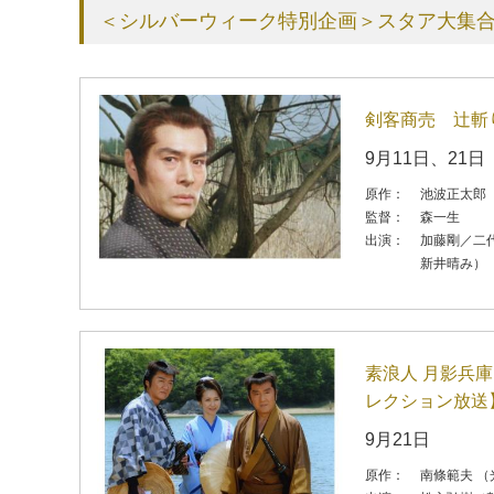
＜シルバーウィーク特別企画＞スタア大集
剣客商売 辻斬
9月11日、21日
原作：
池波正太郎
監督：
森一生
出演：
加藤剛／二
新井晴み）
素浪人 月影兵
レクション放送
9月21日
原作：
南條範夫 