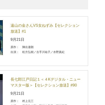
遠山の金さんVS女ねずみ【セレクション
放送】#1
9月21日
原作：
陣出達朗
出演：
松方弘樹／古手川祐子／水野真紀
長七郎江戸日記１＜４Kデジタル・ニュー
マスター版＞【セレクション放送】#90
9月21日
原作：
村上元三