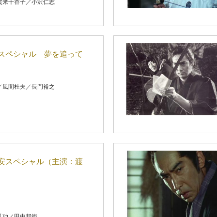
賀来千香子／小沢仁志
スペシャル 夢を追って
／風間杜夫／長門裕之
安スペシャル（主演：渡
爪功／田中邦衛