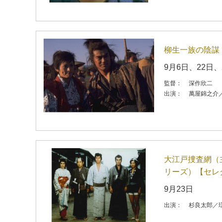
柳生一族の陰謀（
9月6日、22日、
監督：
深作欣二
出演：
萬屋錦之介
大江戸捜査網（
リーズ）【セレ
9月23日
出演：
杉良太郎／