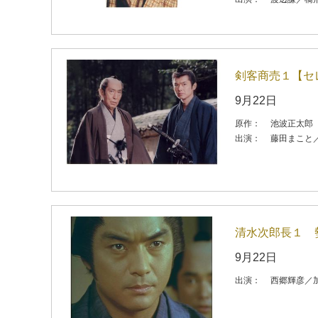
剣客商売１【セ
9月22日
原作：
池波正太郎
出演：
藤田まこと
清水次郎長１ 
9月22日
出演：
西郷輝彦／