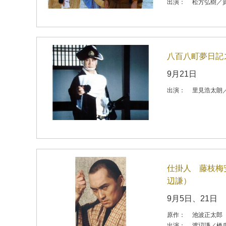
出演：
松方弘樹／
八百八町夢日記
9月21日
出演：
里見浩太朗
仕掛人 藤枝梅
辺謙）
9月5日、21日
原作：
池波正太郎
出演：
渡辺謙／橋