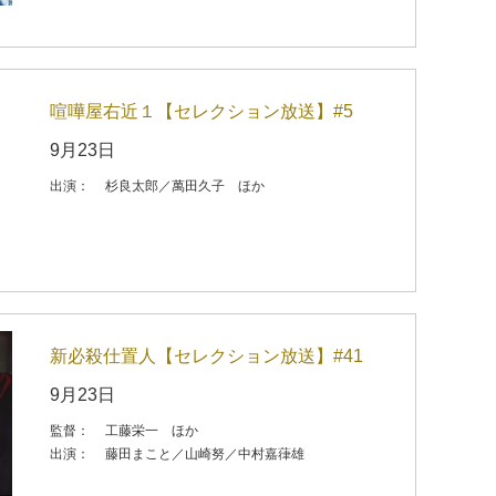
喧嘩屋右近１【セレクション放送】#5
9月23日
出演：
杉良太郎／萬田久子 ほか
新必殺仕置人【セレクション放送】#41
9月23日
監督：
工藤栄一 ほか
出演：
藤田まこと／山崎努／中村嘉葎雄