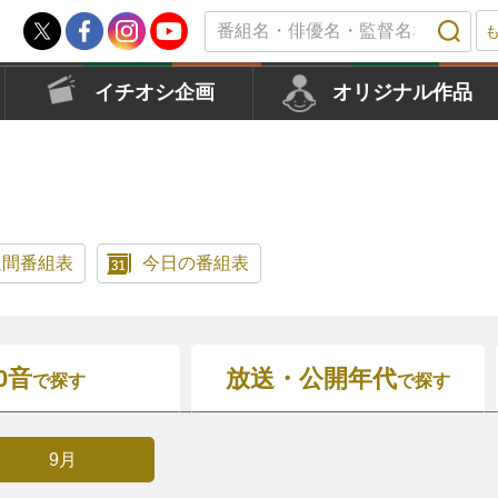
イチオシ企画
オリジナル作品
週間番組表
今日の番組表
0音
放送
・
公開年代
で探す
で探す
9月