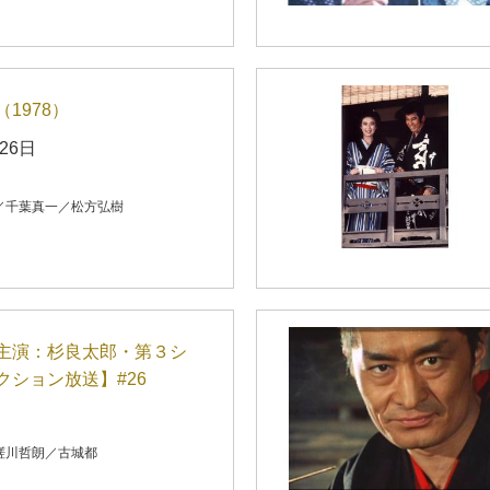
1978）
26日
／千葉真一／松方弘樹
主演：杉良太郎・第３シ
クション放送】#26
瑳川哲朗／古城都