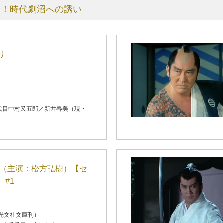
合！時代劇沼への誘い
り
代目中村又五郎／新井春美（現・
庫（主演：松方弘樹）【セ
】#1
（光文社文庫刊）