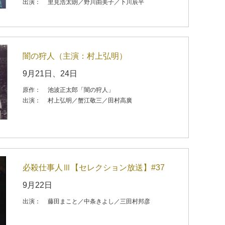
出演：
里見浩太朗／野川由美子／下川辰平
闇の狩人（主演：村上弘明）
9月21日、24日
原作：
池波正太郎「闇の狩人」
出演：
村上弘明／蟹江敬三／田村高廣
必殺仕事人Ⅲ【セレクション放送】#37
9月22日
出演：
藤田まこと／中条きよし／三田村邦彦