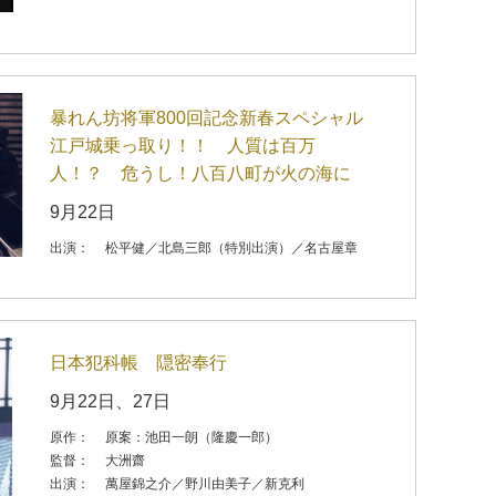
暴れん坊将軍800回記念新春スペシャル
江戸城乗っ取り！！ 人質は百万
人！？ 危うし！八百八町が火の海に
9月22日
出演：
松平健／北島三郎（特別出演）／名古屋章
日本犯科帳 隠密奉行
9月22日、27日
原作：
原案：池田一朗（隆慶一郎）
監督：
大洲齋
出演：
萬屋錦之介／野川由美子／新克利