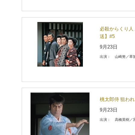
必殺からくり人
送】#5
9月23日
出演：
山崎努／草
桃太郎侍 狙わ
9月23日
出演：
高橋英樹／